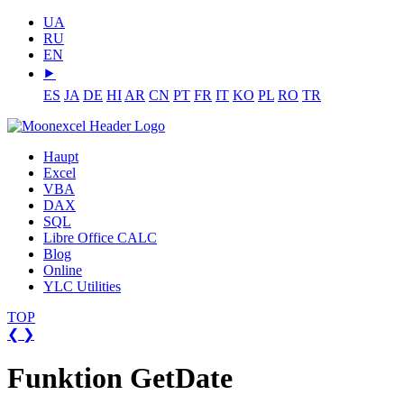
UA
RU
EN
⯈
ES
JA
DE
HI
AR
CN
PT
FR
IT
KO
PL
RO
TR
Haupt
Excel
VBA
DAX
SQL
Libre Office CALC
Blog
Online
YLC Utilities
TOP
❮
❯
Funktion GetDate