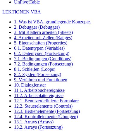
UnPivotTable
LEKTIONEN VBA
1. Was ist VBA, grundlegende Konzepte.
2. Debugger (Debugger)
3. Mit Blättern arbeiten (Sheets)
4. Arbeiten mit Zellen (Ranges)
5. Eigenschaften (Properties)
6.1. Datentypen (Variables)
6.2. Datentypen (Fortsetzung)
7.1. Bedingungen (Conditions)
7.2. Bedingungen (Fortsetzung)
8.1. Schleifen (Loops)
8.2. Zyklen (Fortsetzung)
9. Verfahren und Funktionen
10. Dialogfenster
11.1. Arbeitsbuchereignisse
11.2. Arbeitsblattereignisse
12.1. Benutzerdefinierte Formulare
12.2. Steuerelemente (Controls)
12.3. Bedienelemente (Fortsetzung)
12.4. Kontrollelemente (Übungen)
13.1. Arrays (Arrays)
13.2. Arrays (Fortsetzung)