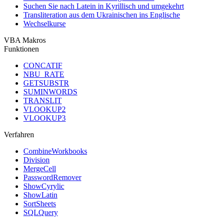
Suchen Sie nach Latein in Kyrillisch und umgekehrt
Transliteration aus dem Ukrainischen ins Englische
Wechselkurse
VBA Makros
Funktionen
CONCATIF
NBU_RATE
GETSUBSTR
SUMINWORDS
TRANSLIT
VLOOKUP2
VLOOKUP3
Verfahren
CombineWorkbooks
Division
MergeCell
PasswordRemover
ShowCyrylic
ShowLatin
SortSheets
SQLQuery