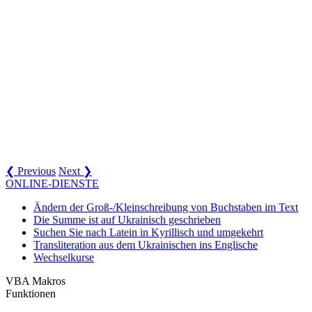
❮ Previous
Next ❯
ONLINE-DIENSTE
Ändern der Groß-/Kleinschreibung von Buchstaben im Text
Die Summe ist auf Ukrainisch geschrieben
Suchen Sie nach Latein in Kyrillisch und umgekehrt
Transliteration aus dem Ukrainischen ins Englische
Wechselkurse
VBA Makros
Funktionen