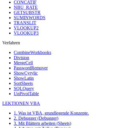
CONCATIF
NBU_RATE
GETSUBSTR
SUMINWORDS
TRANSLIT
VLOOKUP2
VLOOKUP3
Verfahren
CombineWorkbooks
Division
MergeCell
PasswordRemover
ShowCyrylic
ShowLatin
SortSheets
SQLQuery
UnPivotTable
LEKTIONEN VBA
1. Was ist VBA, grundlegende Konzepte.
2. Debugger (Debugger)
3. Mit Blättern arbeiten (Sheets)