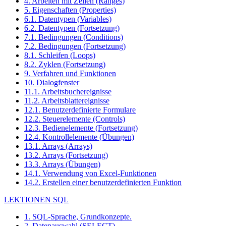
4. Arbeiten mit Zellen (Ranges)
5. Eigenschaften (Properties)
6.1. Datentypen (Variables)
6.2. Datentypen (Fortsetzung)
7.1. Bedingungen (Conditions)
7.2. Bedingungen (Fortsetzung)
8.1. Schleifen (Loops)
8.2. Zyklen (Fortsetzung)
9. Verfahren und Funktionen
10. Dialogfenster
11.1. Arbeitsbuchereignisse
11.2. Arbeitsblattereignisse
12.1. Benutzerdefinierte Formulare
12.2. Steuerelemente (Controls)
12.3. Bedienelemente (Fortsetzung)
12.4. Kontrollelemente (Übungen)
13.1. Arrays (Arrays)
13.2. Arrays (Fortsetzung)
13.3. Arrays (Übungen)
14.1. Verwendung von Excel-Funktionen
14.2. Erstellen einer benutzerdefinierten Funktion
LEKTIONEN SQL
1. SQL-Sprache, Grundkonzepte.
2. Datenauswahl (SELECT)