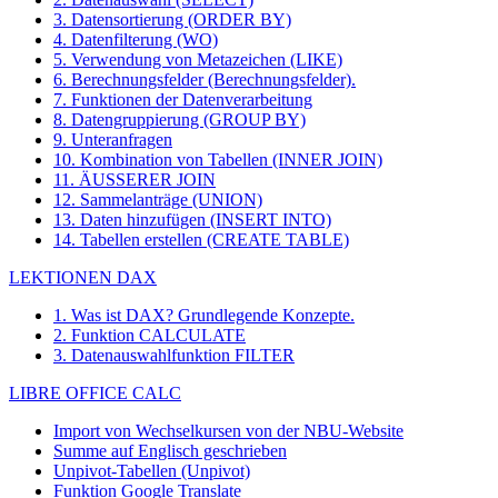
3. Datensortierung (ORDER BY)
4. Datenfilterung (WO)
5. Verwendung von Metazeichen (LIKE)
6. Berechnungsfelder (Berechnungsfelder).
7. Funktionen der Datenverarbeitung
8. Datengruppierung (GROUP BY)
9. Unteranfragen
10. Kombination von Tabellen (INNER JOIN)
11. ÄUSSERER JOIN
12. Sammelanträge (UNION)
13. Daten hinzufügen (INSERT INTO)
14. Tabellen erstellen (CREATE TABLE)
LEKTIONEN DAX
1. Was ist DAX? Grundlegende Konzepte.
2. Funktion CALCULATE
3. Datenauswahlfunktion FILTER
LIBRE OFFICE CALC
Import von Wechselkursen von der NBU-Website
Summe auf Englisch geschrieben
Unpivot-Tabellen (Unpivot)
Funktion
Google Translate