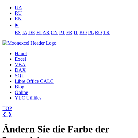
UA
RU
EN
⯈
ES
JA
DE
HI
AR
CN
PT
FR
IT
KO
PL
RO
TR
Haupt
Excel
VBA
DAX
SQL
Libre Office CALC
Blog
Online
YLC Utilities
TOP
❮
❯
Ändern Sie die Farbe der