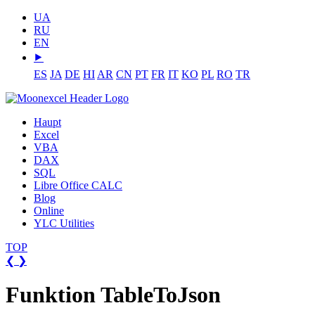
UA
RU
EN
⯈
ES
JA
DE
HI
AR
CN
PT
FR
IT
KO
PL
RO
TR
Haupt
Excel
VBA
DAX
SQL
Libre Office CALC
Blog
Online
YLC Utilities
TOP
❮
❯
Funktion TableToJson