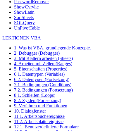
PasswordRemover
ShowCyrylic
ShowLatin
SortSheets
SQLQuery
UnPivotTable
LEKTIONEN VBA
1. Was ist VBA, grundlegende Konzepte.
2. Debugger (Debugger)
3. Mit Blättern arbeiten (Sheets)
4. Arbeiten mit Zellen (Ranges)
5. Eigenschaften (Properties)
6.1. Datentypen (Variables)
6.2. Datentypen (Fortsetzung)
7.1. Bedingungen (Conditions)
7.2. Bedingungen (Fortsetzung)
8.1. Schleifen (Loops)
8.2. Zyklen (Fortsetzung)
9. Verfahren und Funktionen
10. Dialogfenster
11.1. Arbeitsbuchereignisse
11.2. Arbeitsblattereignisse
12.1. Benutzerdefinierte Formulare