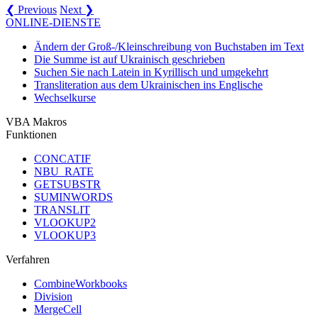
❮ Previous
Next ❯
ONLINE-DIENSTE
Ändern der Groß-/Kleinschreibung von Buchstaben im Text
Die Summe ist auf Ukrainisch geschrieben
Suchen Sie nach Latein in Kyrillisch und umgekehrt
Transliteration aus dem Ukrainischen ins Englische
Wechselkurse
VBA Makros
Funktionen
CONCATIF
NBU_RATE
GETSUBSTR
SUMINWORDS
TRANSLIT
VLOOKUP2
VLOOKUP3
Verfahren
CombineWorkbooks
Division
MergeCell