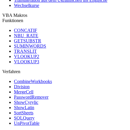
Transliteration aus dem Ukrainischen ins Englische
Wechselkurse
VBA Makros
Funktionen
CONCATIF
NBU_RATE
GETSUBSTR
SUMINWORDS
TRANSLIT
VLOOKUP2
VLOOKUP3
Verfahren
CombineWorkbooks
Division
MergeCell
PasswordRemover
ShowCyrylic
ShowLatin
SortSheets
SQLQuery
UnPivotTable