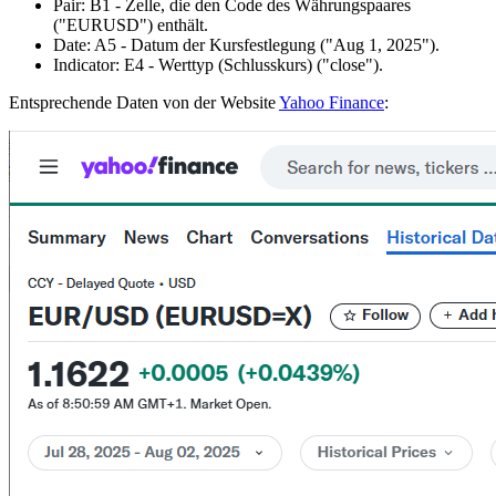
Pair:
B1
- Zelle, die den Code des Währungspaares
("EURUSD")
enthält.
Date:
A5
- Datum der Kursfestlegung
("Aug 1, 2025")
.
Indicator:
E4
- Werttyp (Schlusskurs)
("close")
.
Entsprechende Daten von der Website
Yahoo Finance
: