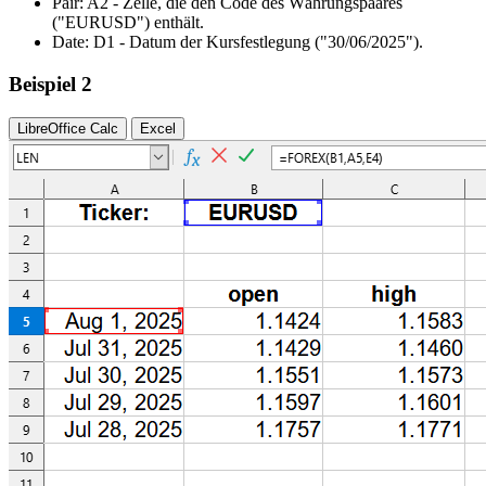
Pair:
A2
- Zelle, die den Code des Währungspaares
("EURUSD")
enthält.
Date:
D1
- Datum der Kursfestlegung
("30/06/2025")
.
Beispiel 2
LibreOffice Calc
Excel