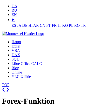
UA
RU
EN
⯈
ES
JA
DE
HI
AR
CN
PT
FR
IT
KO
PL
RO
TR
Haupt
Excel
VBA
DAX
SQL
Libre Office CALC
Blog
Online
YLC Utilities
TOP
❮
❯
Forex-Funktion