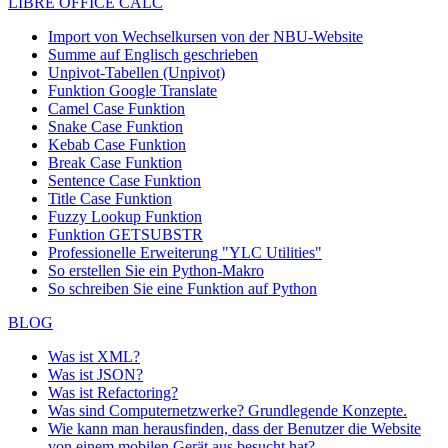
LIBRE OFFICE CALC
Import von Wechselkursen von der NBU-Website
Summe auf Englisch geschrieben
Unpivot-Tabellen (Unpivot)
Funktion
Google Translate
Camel Case Funktion
Snake Case Funktion
Kebab Case Funktion
Break Case Funktion
Sentence Case Funktion
Title Case Funktion
Fuzzy Lookup
Funktion
Funktion GETSUBSTR
Professionelle Erweiterung "YLC Utilities"
So erstellen Sie ein Python-Makro
So schreiben Sie eine Funktion auf Python
BLOG
Was ist XML?
Was ist JSON?
Was ist Refactoring?
Was sind Computernetzwerke? Grundlegende Konzepte.
Wie kann man herausfinden, dass der Benutzer die Website
von einem mobilen Gerät aus besucht hat?