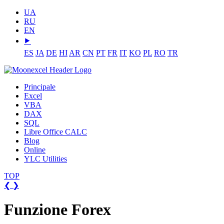
UA
RU
EN
⯈
ES
JA
DE
HI
AR
CN
PT
FR
IT
KO
PL
RO
TR
Principale
Excel
VBA
DAX
SQL
Libre Office CALC
Blog
Online
YLC Utilities
TOP
❮
❯
Funzione Forex