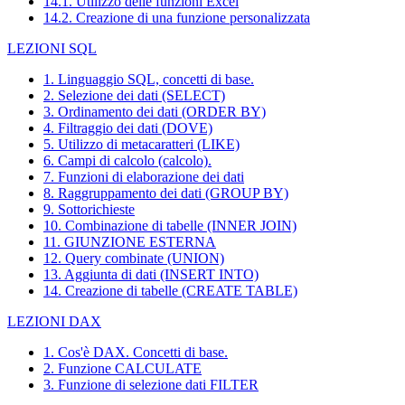
14.1. Utilizzo delle funzioni Excel
14.2. Creazione di una funzione personalizzata
LEZIONI SQL
1. Linguaggio SQL, concetti di base.
2. Selezione dei dati (SELECT)
3. Ordinamento dei dati (ORDER BY)
4. Filtraggio dei dati (DOVE)
5. Utilizzo di metacaratteri (LIKE)
6. Campi di calcolo (calcolo).
7. Funzioni di elaborazione dei dati
8. Raggruppamento dei dati (GROUP BY)
9. Sottorichieste
10. Combinazione di tabelle (INNER JOIN)
11. GIUNZIONE ESTERNA
12. Query combinate (UNION)
13. Aggiunta di dati (INSERT INTO)
14. Creazione di tabelle (CREATE TABLE)
LEZIONI DAX
1. Cos'è DAX. Concetti di base.
2. Funzione CALCULATE
3. Funzione di selezione dati FILTER