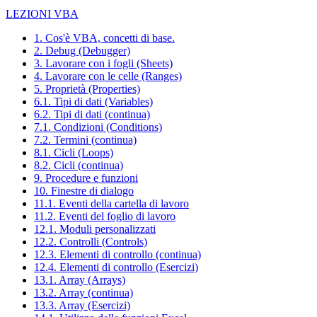
LEZIONI VBA
1. Cos'è VBA, concetti di base.
2. Debug (Debugger)
3. Lavorare con i fogli (Sheets)
4. Lavorare con le celle (Ranges)
5. Proprietà (Properties)
6.1. Tipi di dati (Variables)
6.2. Tipi di dati (continua)
7.1. Condizioni (Conditions)
7.2. Termini (continua)
8.1. Cicli (Loops)
8.2. Cicli (continua)
9. Procedure e funzioni
10. Finestre di dialogo
11.1. Eventi della cartella di lavoro
11.2. Eventi del foglio di lavoro
12.1. Moduli personalizzati
12.2. Controlli (Controls)
12.3. Elementi di controllo (continua)
12.4. Elementi di controllo (Esercizi)
13.1. Array (Arrays)
13.2. Array (continua)
13.3. Array (Esercizi)