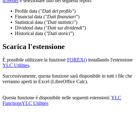
screener
e selezionare uno dei seguenti report:
Profile data
(
"Dati del profilo"
)
Financial data
(
"Dati finanziari"
)
Statistical data
(
"Dati statistici"
)
Dividend data
(
"Dati sui dividendi"
)
Historical data
(
"Dati storici"
)
Scarica l'estensione
È possibile utilizzare la funzione
FOREX()
installando l'estensione
YLC Utilities
.
Successivamente, questa funzione sarà disponibile in tutti i file che
verranno aperti in Excel (LibreOffice Calc).
Questa funzione è disponibile nelle seguenti estensioni:
YLC
Functions
YLC Utilities