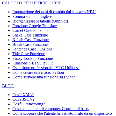
CALCOLO PER UFFICIO LIBRE
Importazione dei tassi di cambio dal sito web NBU
Somma scritta in inglese
Riorganizzare le tabelle (Unpivot)
Funzione
Google Translate
Camel Case Funzione
Snake Case Funzione
Kebab Case Funzione
Break Case Funzione
Sentence Case Funzione
Title Case Funzione
Fuzzy Lookup
Funzione
Funzione GETSUBSTR
Estensione professionale "YLC Utilities"
Come creare una macro Python
Come scrivere una funzione su Python
BLOG
Cos'è XML?
Cos'è JSON?
Cos'è il refactoring?
Cosa sono le reti di computer. Concetti di base.
Come scoprire che l'utente ha visitato il sito da un dispositivo