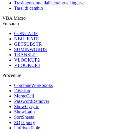
Traslitterazione dall'ucraino all'inglese
Tassi di cambio
VBA Macro
Funzioni
CONCATIF
NBU_RATE
GETSUBSTR
SUMINWORDS
TRANSLIT
VLOOKUP2
VLOOKUP3
Procedure
CombineWorkbooks
Division
MergeCell
PasswordRemover
ShowCyrylic
ShowLatin
SortSheets
SQLQuery
UnPivotTable