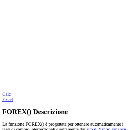
Calc
Excel
FOREX() Descrizione
La funzione FOREX() è progettata per ottenere automaticamente i
tassi di cambio internazionali direttamente dal
sito di Yahoo Finance