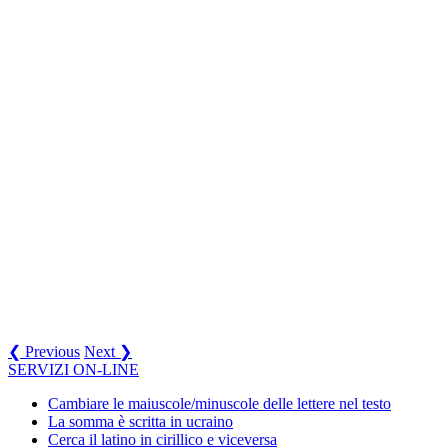
❮ Previous
Next ❯
SERVIZI ON-LINE
Cambiare le maiuscole/minuscole delle lettere nel testo
La somma è scritta in ucraino
Cerca il latino in cirillico e viceversa