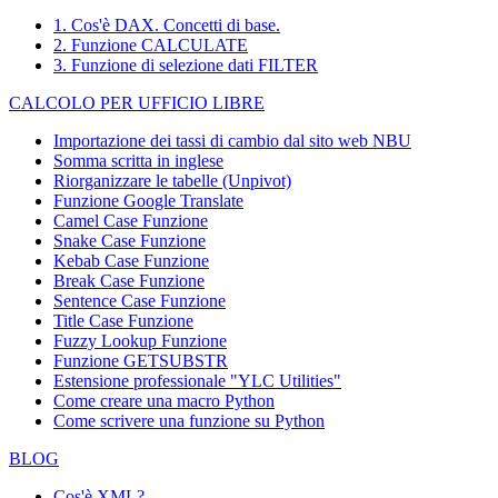
1. Cos'è DAX. Concetti di base.
2. Funzione CALCULATE
3. Funzione di selezione dati FILTER
CALCOLO PER UFFICIO LIBRE
Importazione dei tassi di cambio dal sito web NBU
Somma scritta in inglese
Riorganizzare le tabelle (Unpivot)
Funzione
Google Translate
Camel Case Funzione
Snake Case Funzione
Kebab Case Funzione
Break Case Funzione
Sentence Case Funzione
Title Case Funzione
Fuzzy Lookup
Funzione
Funzione GETSUBSTR
Estensione professionale "YLC Utilities"
Come creare una macro Python
Come scrivere una funzione su Python
BLOG
Cos'è XML?