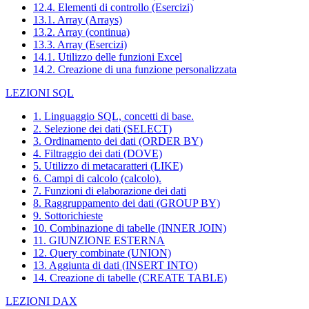
12.4. Elementi di controllo (Esercizi)
13.1. Array (Arrays)
13.2. Array (continua)
13.3. Array (Esercizi)
14.1. Utilizzo delle funzioni Excel
14.2. Creazione di una funzione personalizzata
LEZIONI SQL
1. Linguaggio SQL, concetti di base.
2. Selezione dei dati (SELECT)
3. Ordinamento dei dati (ORDER BY)
4. Filtraggio dei dati (DOVE)
5. Utilizzo di metacaratteri (LIKE)
6. Campi di calcolo (calcolo).
7. Funzioni di elaborazione dei dati
8. Raggruppamento dei dati (GROUP BY)
9. Sottorichieste
10. Combinazione di tabelle (INNER JOIN)
11. GIUNZIONE ESTERNA
12. Query combinate (UNION)
13. Aggiunta di dati (INSERT INTO)
14. Creazione di tabelle (CREATE TABLE)
LEZIONI DAX