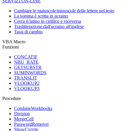
SERVIZI ON-LINE
Cambiare le maiuscole/minuscole delle lettere nel testo
La somma è scritta in ucraino
Cerca il latino in cirillico e viceversa
Traslitterazione dall'ucraino all'inglese
Tassi di cambio
VBA Macro
Funzioni
CONCATIF
NBU_RATE
GETSUBSTR
SUMINWORDS
TRANSLIT
VLOOKUP2
VLOOKUP3
Procedure
CombineWorkbooks
Division
MergeCell
PasswordRemover
ShowCyrylic