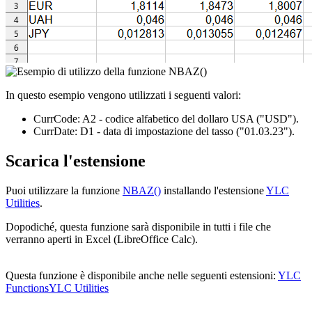
In questo esempio vengono utilizzati i seguenti valori:
CurrCode:
A2
- codice alfabetico del dollaro USA
("USD")
.
CurrDate:
D1
- data di impostazione del tasso
("01.03.23")
.
Scarica l'estensione
Puoi utilizzare la funzione
NBAZ()
installando l'estensione
YLC
Utilities
.
Dopodiché, questa funzione sarà disponibile in tutti i file che
verranno aperti in Excel (LibreOffice Calc).
Questa funzione è disponibile anche nelle seguenti estensioni:
YLC
Functions
YLC Utilities