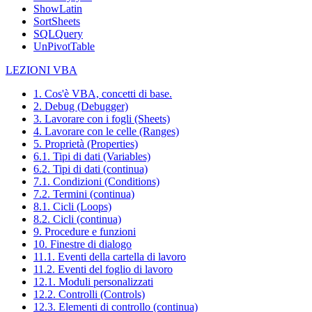
ShowLatin
SortSheets
SQLQuery
UnPivotTable
LEZIONI VBA
1. Cos'è VBA, concetti di base.
2. Debug (Debugger)
3. Lavorare con i fogli (Sheets)
4. Lavorare con le celle (Ranges)
5. Proprietà (Properties)
6.1. Tipi di dati (Variables)
6.2. Tipi di dati (continua)
7.1. Condizioni (Conditions)
7.2. Termini (continua)
8.1. Cicli (Loops)
8.2. Cicli (continua)
9. Procedure e funzioni
10. Finestre di dialogo
11.1. Eventi della cartella di lavoro
11.2. Eventi del foglio di lavoro
12.1. Moduli personalizzati
12.2. Controlli (Controls)
12.3. Elementi di controllo (continua)