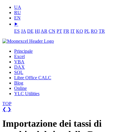
UA
RU
EN
⯈
ES
JA
DE
HI
AR
CN
PT
FR
IT
KO
PL
RO
TR
Principale
Excel
VBA
DAX
SQL
Libre Office CALC
Blog
Online
YLC Utilities
TOP
❮
❯
Importazione dei tassi di