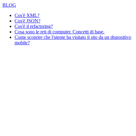
BLOG
Cos'è XML?
Cos'è JSON?
Cos'è il refactoring?
Cosa sono le reti di computer. Concetti di base.
Come scoprire che l'utente ha visitato il sito da un dispositivo
mobile?