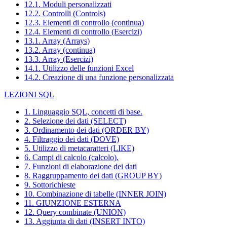
12.1. Moduli personalizzati
12.2. Controlli (Controls)
12.3. Elementi di controllo (continua)
12.4. Elementi di controllo (Esercizi)
13.1. Array (Arrays)
13.2. Array (continua)
13.3. Array (Esercizi)
14.1. Utilizzo delle funzioni Excel
14.2. Creazione di una funzione personalizzata
LEZIONI SQL
1. Linguaggio SQL, concetti di base.
2. Selezione dei dati (SELECT)
3. Ordinamento dei dati (ORDER BY)
4. Filtraggio dei dati (DOVE)
5. Utilizzo di metacaratteri (LIKE)
6. Campi di calcolo (calcolo).
7. Funzioni di elaborazione dei dati
8. Raggruppamento dei dati (GROUP BY)
9. Sottorichieste
10. Combinazione di tabelle (INNER JOIN)
11. GIUNZIONE ESTERNA
12. Query combinate (UNION)
13. Aggiunta di dati (INSERT INTO)