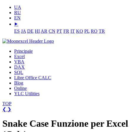
UA
RU
EN
⯈
ES
JA
DE
HI
AR
CN
PT
FR
IT
KO
PL
RO
TR
Principale
Excel
VBA
DAX
SQL
Libre Office CALC
Blog
Online
YLC Utilities
TOP
❮
❯
Snake Case Funzione per Excel