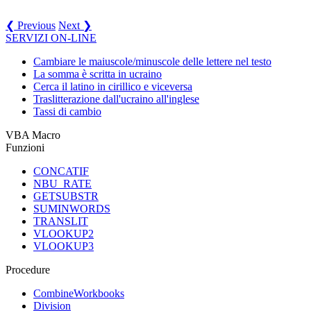
❮ Previous
Next ❯
SERVIZI ON-LINE
Cambiare le maiuscole/minuscole delle lettere nel testo
La somma è scritta in ucraino
Cerca il latino in cirillico e viceversa
Traslitterazione dall'ucraino all'inglese
Tassi di cambio
VBA Macro
Funzioni
CONCATIF
NBU_RATE
GETSUBSTR
SUMINWORDS
TRANSLIT
VLOOKUP2
VLOOKUP3
Procedure
CombineWorkbooks
Division