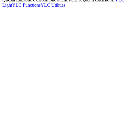
Light
YLC Functions
YLC Utilities