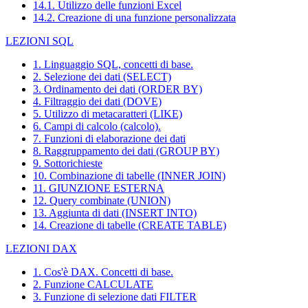
14.1. Utilizzo delle funzioni Excel
14.2. Creazione di una funzione personalizzata
LEZIONI SQL
1. Linguaggio SQL, concetti di base.
2. Selezione dei dati (SELECT)
3. Ordinamento dei dati (ORDER BY)
4. Filtraggio dei dati (DOVE)
5. Utilizzo di metacaratteri (LIKE)
6. Campi di calcolo (calcolo).
7. Funzioni di elaborazione dei dati
8. Raggruppamento dei dati (GROUP BY)
9. Sottorichieste
10. Combinazione di tabelle (INNER JOIN)
11. GIUNZIONE ESTERNA
12. Query combinate (UNION)
13. Aggiunta di dati (INSERT INTO)
14. Creazione di tabelle (CREATE TABLE)
LEZIONI DAX
1. Cos'è DAX. Concetti di base.
2. Funzione CALCULATE
3. Funzione di selezione dati FILTER