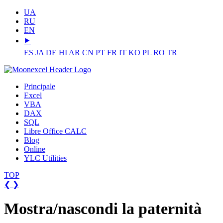
UA
RU
EN
⯈
ES
JA
DE
HI
AR
CN
PT
FR
IT
KO
PL
RO
TR
Principale
Excel
VBA
DAX
SQL
Libre Office CALC
Blog
Online
YLC Utilities
TOP
❮
❯
Mostra/nascondi la paternità