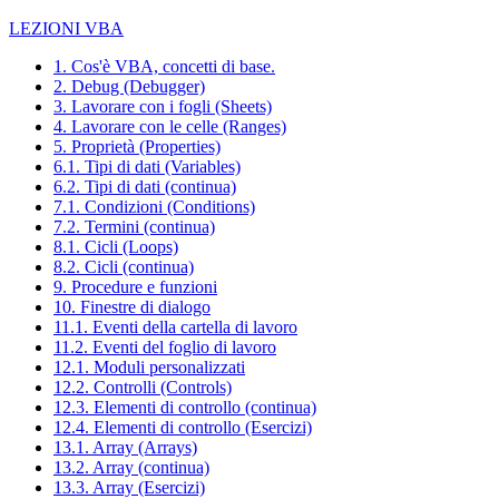
LEZIONI VBA
1. Cos'è VBA, concetti di base.
2. Debug (Debugger)
3. Lavorare con i fogli (Sheets)
4. Lavorare con le celle (Ranges)
5. Proprietà (Properties)
6.1. Tipi di dati (Variables)
6.2. Tipi di dati (continua)
7.1. Condizioni (Conditions)
7.2. Termini (continua)
8.1. Cicli (Loops)
8.2. Cicli (continua)
9. Procedure e funzioni
10. Finestre di dialogo
11.1. Eventi della cartella di lavoro
11.2. Eventi del foglio di lavoro
12.1. Moduli personalizzati
12.2. Controlli (Controls)
12.3. Elementi di controllo (continua)
12.4. Elementi di controllo (Esercizi)
13.1. Array (Arrays)
13.2. Array (continua)
13.3. Array (Esercizi)