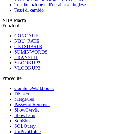
Traslitterazione dall'ucraino all'inglese
Tassi di cambio
VBA Macro
Funzioni
CONCATIF
NBU_RATE
GETSUBSTR
SUMINWORDS
TRANSLIT
VLOOKUP2
VLOOKUP3
Procedure
CombineWorkbooks
Division
MergeCell
PasswordRemover
ShowCyrylic
ShowLatin
SortSheets
SQLQuery
UnPivotTable