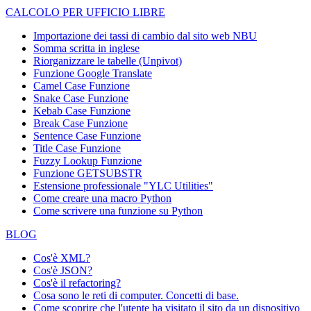
CALCOLO PER UFFICIO LIBRE
Importazione dei tassi di cambio dal sito web NBU
Somma scritta in inglese
Riorganizzare le tabelle (Unpivot)
Funzione
Google Translate
Camel Case Funzione
Snake Case Funzione
Kebab Case Funzione
Break Case Funzione
Sentence Case Funzione
Title Case Funzione
Fuzzy Lookup
Funzione
Funzione GETSUBSTR
Estensione professionale "YLC Utilities"
Come creare una macro Python
Come scrivere una funzione su Python
BLOG
Cos'è XML?
Cos'è JSON?
Cos'è il refactoring?
Cosa sono le reti di computer. Concetti di base.
Come scoprire che l'utente ha visitato il sito da un dispositivo