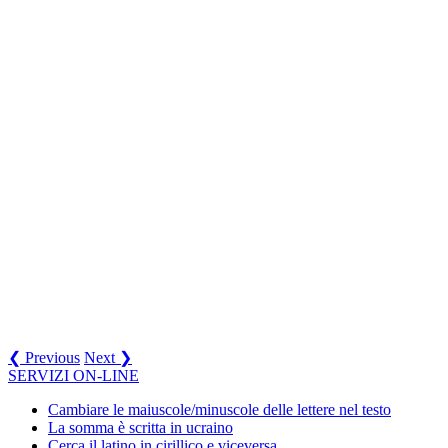
❮ Previous
Next ❯
SERVIZI ON-LINE
Cambiare le maiuscole/minuscole delle lettere nel testo
La somma è scritta in ucraino
Cerca il latino in cirillico e viceversa