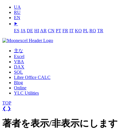
UA
RU
EN
⯈
ES
JA
DE
HI
AR
CN
PT
FR
IT
KO
PL
RO
TR
主な
Excel
VBA
DAX
SQL
Libre Office CALC
Blog
Online
YLC Utilities
TOP
❮
❯
著者を表示/非表示にします