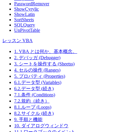
PasswordRemover
ShowCyrylic
ShowLatin
SortSheets
SQLQuery
UnPivotTable
レッスン VBA
1. VBA とは何か、基本概念。
2. デバッガ (Debugger)
3. シートを操作する (Sheetss)
4. セルの操作 (Ranges)
5. プロパティ (Properties)
6.1.データ型 (Variables)
6.2.データ型 (続き)
7.1.条件 (Conditions)
7.2.規約（続き）
8.1.ループ (Loops)
8.2.サイクル (続き)
9. 手順と機能
10. ダイアログウィンドウ
11.1.ワークブックのイベント