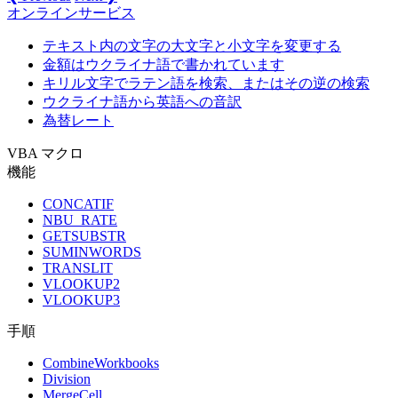
オンラインサービス
テキスト内の文字の大文字と小文字を変更する
金額はウクライナ語で書かれています
キリル文字でラテン語を検索、またはその逆の検索
ウクライナ語から英語への音訳
為替レート
VBA マクロ
機能
CONCATIF
NBU_RATE
GETSUBSTR
SUMINWORDS
TRANSLIT
VLOOKUP2
VLOOKUP3
手順
CombineWorkbooks
Division
MergeCell