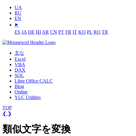
UA
RU
EN
⯈
ES
JA
DE
HI
AR
CN
PT
FR
IT
KO
PL
RO
TR
主な
Excel
VBA
DAX
SQL
Libre Office CALC
Blog
Online
YLC Utilities
TOP
❮
❯
類似文字を変換