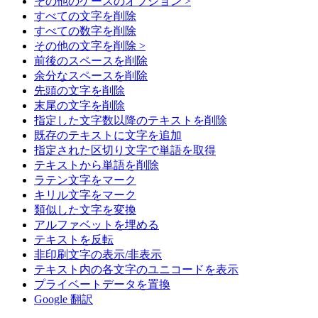
その他のケースのオプション >
すべての文字を削除
すべての数字を削除
その他の文字を削除 >
前後のスペースを削除
余分なスペースを削除
先頭の文字を削除
末尾の文字を削除
指定した文字数以降のテキストを削除
既存のテキストに文字を追加
指定された区切り文字で単語を取得
テキストから単語を削除
ラテン文字をマーク
キリル文字をマーク
類似した文字を変換
アルファベットを埋める
テキストを反転
非印刷文字の表示/非表示
テキスト内の各文字のユニコードを表示
プライベートデータを置換
Google 翻訳