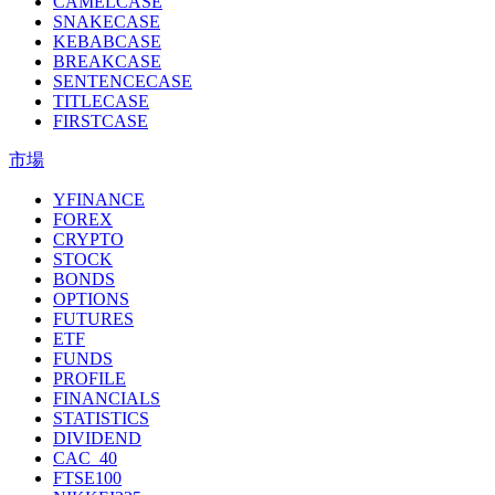
CAMELCASE
SNAKECASE
KEBABCASE
BREAKCASE
SENTENCECASE
TITLECASE
FIRSTCASE
市場
YFINANCE
FOREX
CRYPTO
STOCK
BONDS
OPTIONS
FUTURES
ETF
FUNDS
PROFILE
FINANCIALS
STATISTICS
DIVIDEND
CAC_40
FTSE100