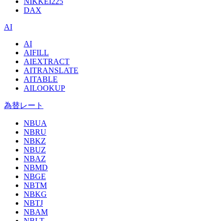
NIKKEI225
DAX
AI
AI
AIFILL
AIEXTRACT
AITRANSLATE
AITABLE
AILOOKUP
為替レート
NBUA
NBRU
NBKZ
NBUZ
NBAZ
NBMD
NBGE
NBTM
NBKG
NBTJ
NBAM
NBLT