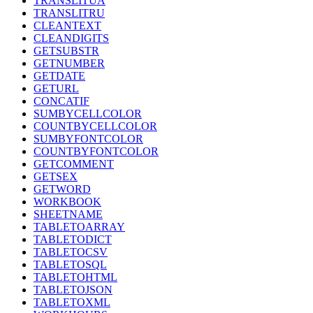
TRANSLITUA
TRANSLITRU
CLEANTEXT
CLEANDIGITS
GETSUBSTR
GETNUMBER
GETDATE
GETURL
CONCATIF
SUMBYCELLCOLOR
COUNTBYCELLCOLOR
SUMBYFONTCOLOR
COUNTBYFONTCOLOR
GETCOMMENT
GETSEX
GETWORD
WORKBOOK
SHEETNAME
TABLETOARRAY
TABLETODICT
TABLETOCSV
TABLETOSQL
TABLETOHTML
TABLETOJSON
TABLETOXML