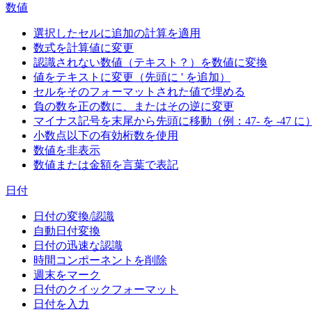
数値
選択したセルに追加の計算を適用
数式を計算値に変更
認識されない数値（テキスト？）を数値に変換
値をテキストに変更（先頭に ' を追加）
セルをそのフォーマットされた値で埋める
負の数を正の数に、またはその逆に変更
マイナス記号を末尾から先頭に移動（例：47- を -47 に
小数点以下の有効桁数を使用
数値を非表示
数値または金額を言葉で表記
日付
日付の変換/認識
自動日付変換
日付の迅速な認識
時間コンポーネントを削除
週末をマーク
日付のクイックフォーマット
日付を入力