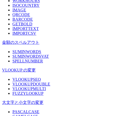
WORKHOURS
ISOCOUNTRY
IMAGE
QRCODE
BARCODE
GETBOLD
IMPORTTEXT
IMPORTCSV
金額のスペルアウト
SUMINWORDS
SUMINWORDSVAT
SPELLNUMBER
VLOOKUP の変更
VLOOKUPSEQ
VLOOKUPDOUBLE
VLOOKUPMULTI
FUZZYLOOKUP
大文字と小文字の変更
PASCALCASE