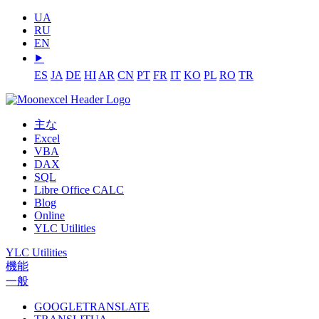
UA
RU
EN
⯈
ES
JA
DE
HI
AR
CN
PT
FR
IT
KO
PL
RO
TR
主な
Excel
VBA
DAX
SQL
Libre Office CALC
Blog
Online
YLC Utilities
YLC Utilities
機能
一般
GOOGLETRANSLATE