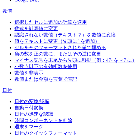
数値
選択したセルに追加の計算を適用
数式を計算値に変更
認識されない数値（テキスト？）を数値に変換
値をテキストに変更（先頭に ' を追加）
セルをそのフォーマットされた値で埋める
負の数を正の数に、またはその逆に変更
マイナス記号を末尾から先頭に移動（例：47- を -47 に
小数点以下の有効桁数を使用
数値を非表示
数値または金額を言葉で表記
日付
日付の変換/認識
自動日付変換
日付の迅速な認識
時間コンポーネントを削除
週末をマーク
日付のクイックフォーマット