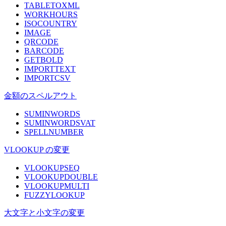
TABLETOXML
WORKHOURS
ISOCOUNTRY
IMAGE
QRCODE
BARCODE
GETBOLD
IMPORTTEXT
IMPORTCSV
金額のスペルアウト
SUMINWORDS
SUMINWORDSVAT
SPELLNUMBER
VLOOKUP の変更
VLOOKUPSEQ
VLOOKUPDOUBLE
VLOOKUPMULTI
FUZZYLOOKUP
大文字と小文字の変更