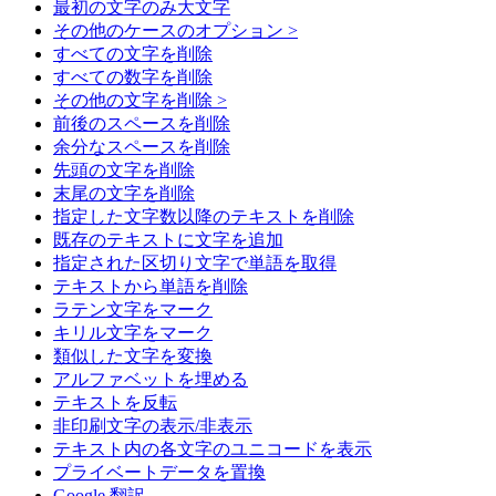
最初の文字のみ大文字
その他のケースのオプション >
すべての文字を削除
すべての数字を削除
その他の文字を削除 >
前後のスペースを削除
余分なスペースを削除
先頭の文字を削除
末尾の文字を削除
指定した文字数以降のテキストを削除
既存のテキストに文字を追加
指定された区切り文字で単語を取得
テキストから単語を削除
ラテン文字をマーク
キリル文字をマーク
類似した文字を変換
アルファベットを埋める
テキストを反転
非印刷文字の表示/非表示
テキスト内の各文字のユニコードを表示
プライベートデータを置換
Google 翻訳