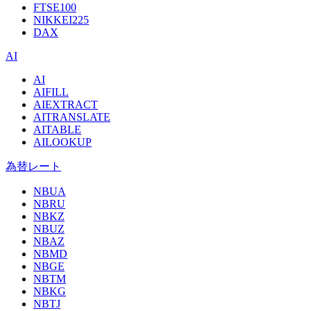
FTSE100
NIKKEI225
DAX
AI
AI
AIFILL
AIEXTRACT
AITRANSLATE
AITABLE
AILOOKUP
為替レート
NBUA
NBRU
NBKZ
NBUZ
NBAZ
NBMD
NBGE
NBTM
NBKG
NBTJ