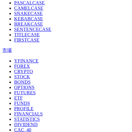
PASCALCASE
CAMELCASE
SNAKECASE
KEBABCASE
BREAKCASE
SENTENCECASE
TITLECASE
FIRSTCASE
市場
YFINANCE
FOREX
CRYPTO
STOCK
BONDS
OPTIONS
FUTURES
ETF
FUNDS
PROFILE
FINANCIALS
STATISTICS
DIVIDEND
CAC_40