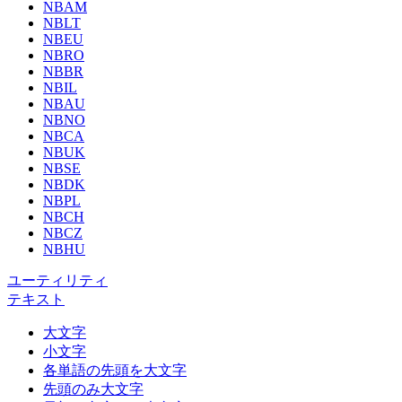
NBAM
NBLT
NBEU
NBRO
NBBR
NBIL
NBAU
NBNO
NBCA
NBUK
NBSE
NBDK
NBPL
NBCH
NBCZ
NBHU
ユーティリティ
テキスト
大文字
小文字
各単語の先頭を大文字
先頭のみ大文字