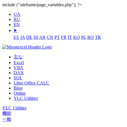
include ("siteframe/page_variables.php"); ?>
UA
RU
EN
⯈
ES
JA
DE
HI
AR
CN
PT
FR
IT
KO
PL
RO
TR
主な
Excel
VBA
DAX
SQL
Libre Office CALC
Blog
Online
YLC Utilities
YLC Utilities
機能
一般