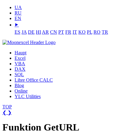
UA
RU
EN
⯈
ES
JA
DE
HI
AR
CN
PT
FR
IT
KO
PL
RO
TR
Haupt
Excel
VBA
DAX
SQL
Libre Office CALC
Blog
Online
YLC Utilities
TOP
❮
❯
Funktion GetURL