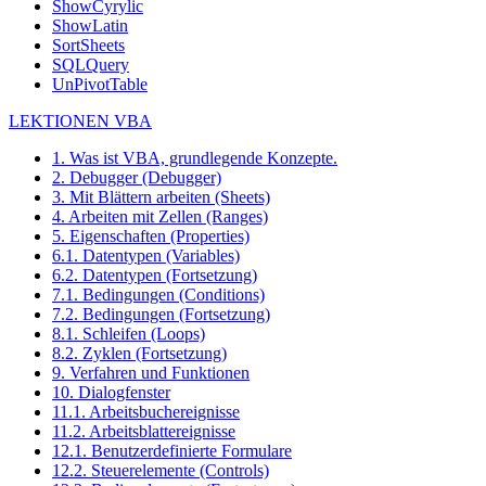
ShowCyrylic
ShowLatin
SortSheets
SQLQuery
UnPivotTable
LEKTIONEN VBA
1. Was ist VBA, grundlegende Konzepte.
2. Debugger (Debugger)
3. Mit Blättern arbeiten (Sheets)
4. Arbeiten mit Zellen (Ranges)
5. Eigenschaften (Properties)
6.1. Datentypen (Variables)
6.2. Datentypen (Fortsetzung)
7.1. Bedingungen (Conditions)
7.2. Bedingungen (Fortsetzung)
8.1. Schleifen (Loops)
8.2. Zyklen (Fortsetzung)
9. Verfahren und Funktionen
10. Dialogfenster
11.1. Arbeitsbuchereignisse
11.2. Arbeitsblattereignisse
12.1. Benutzerdefinierte Formulare
12.2. Steuerelemente (Controls)