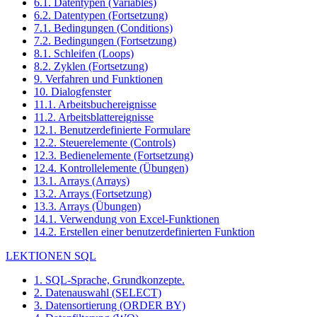
6.1. Datentypen (Variables)
6.2. Datentypen (Fortsetzung)
7.1. Bedingungen (Conditions)
7.2. Bedingungen (Fortsetzung)
8.1. Schleifen (Loops)
8.2. Zyklen (Fortsetzung)
9. Verfahren und Funktionen
10. Dialogfenster
11.1. Arbeitsbuchereignisse
11.2. Arbeitsblattereignisse
12.1. Benutzerdefinierte Formulare
12.2. Steuerelemente (Controls)
12.3. Bedienelemente (Fortsetzung)
12.4. Kontrollelemente (Übungen)
13.1. Arrays (Arrays)
13.2. Arrays (Fortsetzung)
13.3. Arrays (Übungen)
14.1. Verwendung von Excel-Funktionen
14.2. Erstellen einer benutzerdefinierten Funktion
LEKTIONEN SQL
1. SQL-Sprache, Grundkonzepte.
2. Datenauswahl (SELECT)
3. Datensortierung (ORDER BY)