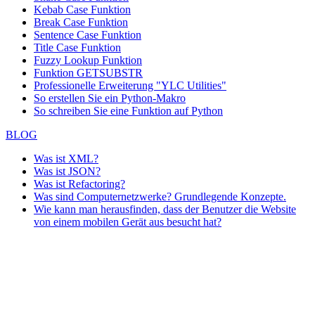
Kebab Case Funktion
Break Case Funktion
Sentence Case Funktion
Title Case Funktion
Fuzzy Lookup
Funktion
Funktion GETSUBSTR
Professionelle Erweiterung "YLC Utilities"
So erstellen Sie ein Python-Makro
So schreiben Sie eine Funktion auf Python
BLOG
Was ist XML?
Was ist JSON?
Was ist Refactoring?
Was sind Computernetzwerke? Grundlegende Konzepte.
Wie kann man herausfinden, dass der Benutzer die Website
von einem mobilen Gerät aus besucht hat?