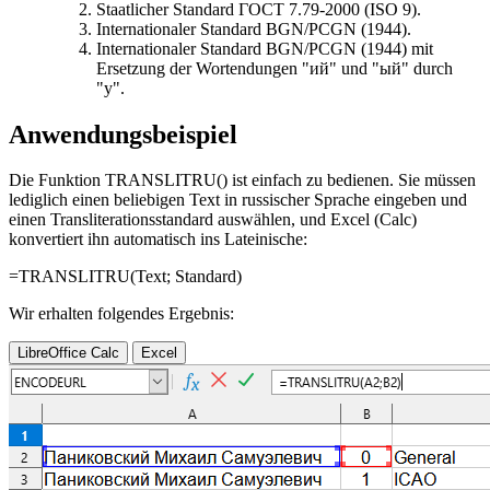
Staatlicher Standard
ГОСТ 7.79-2000 (ISO 9)
.
Internationaler Standard
BGN/PCGN (1944)
.
Internationaler Standard
BGN/PCGN (1944)
mit
Ersetzung der Wortendungen
"ий"
und
"ый"
durch
"y"
.
Anwendungsbeispiel
Die Funktion TRANSLITRU() ist einfach zu bedienen. Sie müssen
lediglich einen beliebigen Text in russischer Sprache eingeben und
einen Transliterationsstandard auswählen, und Excel (Calc)
konvertiert ihn automatisch ins Lateinische:
=TRANSLITRU(
Text
;
Standard
)
Wir erhalten folgendes Ergebnis:
LibreOffice Calc
Excel