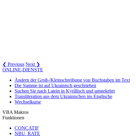
❮ Previous
Next ❯
ONLINE-DIENSTE
Ändern der Groß-/Kleinschreibung von Buchstaben im Text
Die Summe ist auf Ukrainisch geschrieben
Suchen Sie nach Latein in Kyrillisch und umgekehrt
Transliteration aus dem Ukrainischen ins Englische
Wechselkurse
VBA Makros
Funktionen
CONCATIF
NBU_RATE