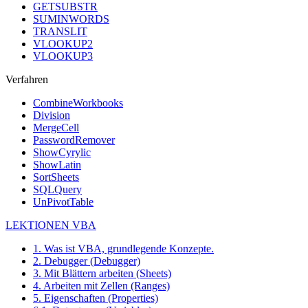
GETSUBSTR
SUMINWORDS
TRANSLIT
VLOOKUP2
VLOOKUP3
Verfahren
CombineWorkbooks
Division
MergeCell
PasswordRemover
ShowCyrylic
ShowLatin
SortSheets
SQLQuery
UnPivotTable
LEKTIONEN VBA
1. Was ist VBA, grundlegende Konzepte.
2. Debugger (Debugger)
3. Mit Blättern arbeiten (Sheets)
4. Arbeiten mit Zellen (Ranges)
5. Eigenschaften (Properties)