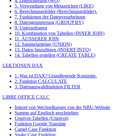
4. Datenfilterung (WO)
5. Verwendung von Metazeichen (LIKE)
6. Berechnungsfelder (Berechnungsfelder).
7. Funktionen der Datenverarbeitung
8. Datengruppierung (GROUP BY)
9. Unteranfragen
10. Kombination von Tabellen (INNER JOIN)
11. ÄUSSERER JOIN
12. Sammelanträge (UNION)
13. Daten hinzufügen (INSERT INTO)
14. Tabellen erstellen (CREATE TABLE)
LEKTIONEN DAX
1. Was ist DAX? Grundlegende Konzepte.
2. Funktion CALCULATE
3. Datenauswahlfunktion FILTER
LIBRE OFFICE CALC
Import von Wechselkursen von der NBU-Website
Summe auf Englisch geschrieben
Unpivot-Tabellen (Unpivot)
Funktion
Google Translate
Camel Case Funktion
Snake Case Funktion