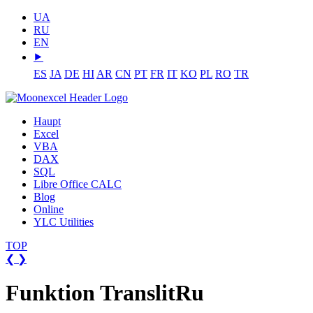
UA
RU
EN
⯈
ES
JA
DE
HI
AR
CN
PT
FR
IT
KO
PL
RO
TR
Haupt
Excel
VBA
DAX
SQL
Libre Office CALC
Blog
Online
YLC Utilities
TOP
❮
❯
Funktion TranslitRu