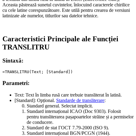
Aceasta păstrează sunetul cuvintelor, înlocuind caracterele chirilice
cu cele latine corespunzătoare. Este utilă pentru crearea de versiuni
latinizate ale numelor, titlurilor sau datelor tehnice.
Caracteristici Principale ale Funcției
TRANSLITRU
Sintaxă:
Parametri:
Text:
Text în limba rusă care trebuie transliterat în latină.
[Standard]:
Opțional.
Standarde de transliterare
:
Standard general. Selectat implicit.
Standard internațional
ICAO (Doc 9303)
. Folosit
pentru transliterarea pașapoartelor străine și a permiselor
de conducere.
Standard de stat
ГОСТ 7.79-2000 (ISO 9)
.
Standard internațional
BGN/PCGN (1944)
.