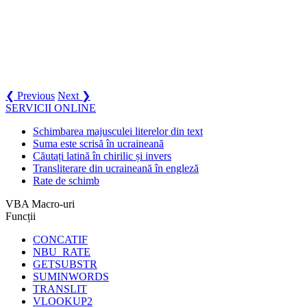
❮ Previous
Next ❯
SERVICII ONLINE
Schimbarea majusculei literelor din text
Suma este scrisă în ucraineană
Căutați latină în chirilic și invers
Transliterare din ucraineană în engleză
Rate de schimb
VBA Macro-uri
Funcții
CONCATIF
NBU_RATE
GETSUBSTR
SUMINWORDS
TRANSLIT
VLOOKUP2