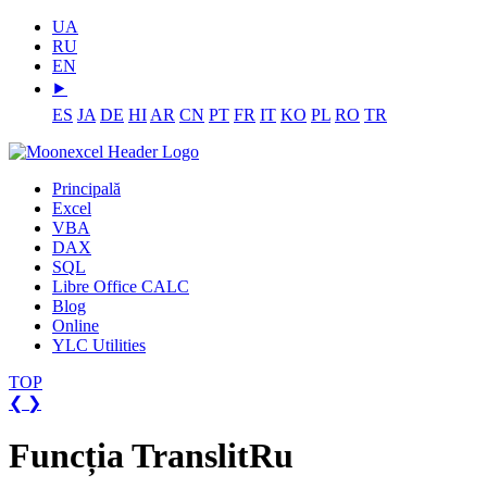
UA
RU
EN
⯈
ES
JA
DE
HI
AR
CN
PT
FR
IT
KO
PL
RO
TR
Principală
Excel
VBA
DAX
SQL
Libre Office CALC
Blog
Online
YLC Utilities
TOP
❮
❯
Funcția TranslitRu