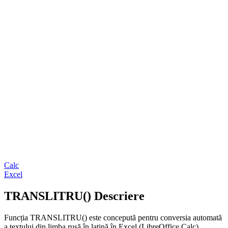
Calc
Excel
TRANSLITRU() Descriere
Funcția TRANSLITRU() este concepută pentru conversia automată
a textului din limba rusă în latină în Excel (LibreOffice Calc),