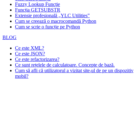
Fuzzy Lookup
Funcţie
Funcția GETSUBSTR
Extensie profesională „YLC Utilities”
Cum se creează o macrocomandă Python
Cum se scrie o funcție pe Python
BLOG
Ce este XML?
Ce este JSON?
Ce este refactorizarea?
Ce sunt rețelele de calculatoare. Concepte de bază.
Cum să afli că utilizatorul a vizitat site-ul de pe un dispozitiv
mobil?