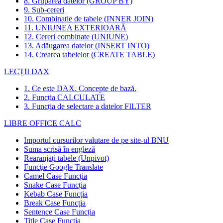
8. Gruparea datelor (GROUP BY)
9. Sub-cereri
10. Combinație de tabele (INNER JOIN)
11. UNIUNEA EXTERIOARĂ
12. Cereri combinate (UNIUNE)
13. Adăugarea datelor (INSERT INTO)
14. Crearea tabelelor (CREATE TABLE)
LECȚII DAX
1. Ce este DAX. Concepte de bază.
2. Funcția CALCULATE
3. Funcția de selectare a datelor FILTER
LIBRE OFFICE CALC
Importul cursurilor valutare de pe site-ul BNU
Suma scrisă în engleză
Rearanjați tabele (Unpivot)
Funcţie
Google Translate
Camel Case Funcția
Snake Case Funcția
Kebab Case Funcția
Break Case Funcția
Sentence Case Funcția
Title Case Funcția