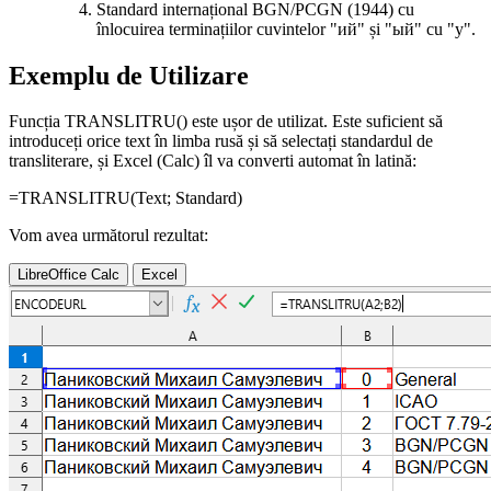
Standard internațional
BGN/PCGN (1944)
cu
înlocuirea terminațiilor cuvintelor
"ий"
și
"ый"
cu
"y"
.
Exemplu de Utilizare
Funcția TRANSLITRU() este ușor de utilizat. Este suficient să
introduceți orice text în limba rusă și să selectați standardul de
transliterare, și Excel (Calc) îl va converti automat în latină:
=TRANSLITRU(
Text
;
Standard
)
Vom avea următorul rezultat:
LibreOffice Calc
Excel