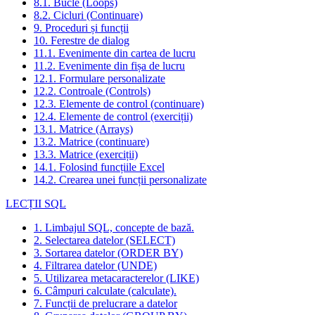
8.1. Bucle (Loops)
8.2. Cicluri (Continuare)
9. Proceduri și funcții
10. Ferestre de dialog
11.1. Evenimente din cartea de lucru
11.2. Evenimente din fișa de lucru
12.1. Formulare personalizate
12.2. Controale (Controls)
12.3. Elemente de control (continuare)
12.4. Elemente de control (exerciții)
13.1. Matrice (Arrays)
13.2. Matrice (continuare)
13.3. Matrice (exerciții)
14.1. Folosind funcțiile Excel
14.2. Crearea unei funcții personalizate
LECȚII SQL
1. Limbajul SQL, concepte de bază.
2. Selectarea datelor (SELECT)
3. Sortarea datelor (ORDER BY)
4. Filtrarea datelor (UNDE)
5. Utilizarea metacaracterelor (LIKE)
6. Câmpuri calculate (calculate).
7. Funcții de prelucrare a datelor