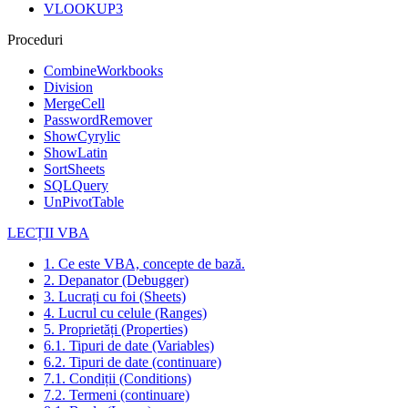
VLOOKUP3
Proceduri
CombineWorkbooks
Division
MergeCell
PasswordRemover
ShowCyrylic
ShowLatin
SortSheets
SQLQuery
UnPivotTable
LECȚII VBA
1. Ce este VBA, concepte de bază.
2. Depanator (Debugger)
3. Lucrați cu foi (Sheets)
4. Lucrul cu celule (Ranges)
5. Proprietăți (Properties)
6.1. Tipuri de date (Variables)
6.2. Tipuri de date (continuare)
7.1. Condiții (Conditions)
7.2. Termeni (continuare)