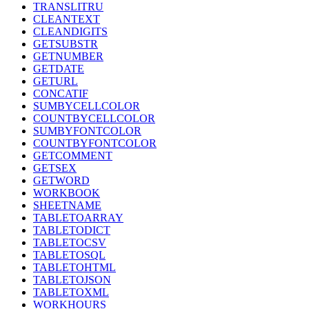
TRANSLITRU
CLEANTEXT
CLEANDIGITS
GETSUBSTR
GETNUMBER
GETDATE
GETURL
CONCATIF
SUMBYCELLCOLOR
COUNTBYCELLCOLOR
SUMBYFONTCOLOR
COUNTBYFONTCOLOR
GETCOMMENT
GETSEX
GETWORD
WORKBOOK
SHEETNAME
TABLETOARRAY
TABLETODICT
TABLETOCSV
TABLETOSQL
TABLETOHTML
TABLETOJSON
TABLETOXML
WORKHOURS