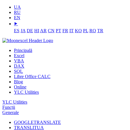
UA
RU
EN
⯈
ES
JA
DE
HI
AR
CN
PT
FR
IT
KO
PL
RO
TR
Principală
Excel
VBA
DAX
SQL
Libre Office CALC
Blog
Online
YLC Utilities
YLC Utilities
Funcții
Generale
GOOGLETRANSLATE
TRANSLITUA