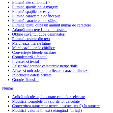
Elimină alte simboluri >
Elimină spațiile de la margini
Elimină spațiile excesive
Elimină caracterele de început
Elimină caracterele de sfârșit
Elimină textul după un anumit număr de caractere
Adaugă caractere la textul existent
Obține cuvântul după delimitatori
Elimină cuvinte din text
Marchează literele latine
Marchează literele chirilice
Convertește literele similare
Completează alfabetul
Inversează textul
Afișează/Ascunde caracterele netipăribile
Afișează unicode pentru fiecare caracter din text
Înlocuiește datele private
Google Translate
Număr
Aplică calcule suplimentare celulelor selectate
Modifică formulele în valorile lor calculate
Convertirea numerelor nerecunoscute (text?) în numere
Modifică valorile în text (adăugând ' în față)