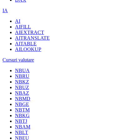
IA
AI
AIFILL
AIEXTRACT
AITRANSLATE
AITABLE
AILOOKUP
Cursuri valutare
NBUA
NBRU
NBKZ
NBUZ
NBAZ
NBMD
NBGE
NBTM
NBKG
NBTJ
NBAM
NBLT
NBEU