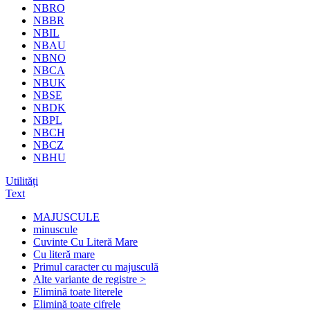
NBRO
NBBR
NBIL
NBAU
NBNO
NBCA
NBUK
NBSE
NBDK
NBPL
NBCH
NBCZ
NBHU
Utilități
Text
MAJUSCULE
minuscule
Cuvinte Cu Literă Mare
Cu literă mare
Primul caracter cu majusculă
Alte variante de registre >
Elimină toate literele
Elimină toate cifrele