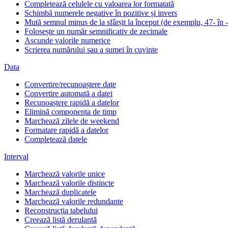
Completează celulele cu valoarea lor formatată
Schimbă numerele negative în pozitive și invers
Mută semnul minus de la sfârșit la început (de exemplu, 47- în 
Folosește un număr semnificativ de zecimale
Ascunde valorile numerice
Scrierea numărului sau a sumei în cuvinte
Data
Convertire/recunoaștere date
Convertire automată a datei
Recunoaștere rapidă a datelor
Elimină componenta de timp
Marchează zilele de weekend
Formatare rapidă a datelor
Completează datele
Interval
Marchează valorile unice
Marchează valorile distincte
Marchează duplicatele
Marchează valorile redundante
Reconstrucția tabelului
Creează listă derulantă