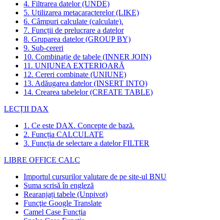
4. Filtrarea datelor (UNDE)
5. Utilizarea metacaracterelor (LIKE)
6. Câmpuri calculate (calculate).
7. Funcții de prelucrare a datelor
8. Gruparea datelor (GROUP BY)
9. Sub-cereri
10. Combinație de tabele (INNER JOIN)
11. UNIUNEA EXTERIOARĂ
12. Cereri combinate (UNIUNE)
13. Adăugarea datelor (INSERT INTO)
14. Crearea tabelelor (CREATE TABLE)
LECȚII DAX
1. Ce este DAX. Concepte de bază.
2. Funcția CALCULATE
3. Funcția de selectare a datelor FILTER
LIBRE OFFICE CALC
Importul cursurilor valutare de pe site-ul BNU
Suma scrisă în engleză
Rearanjați tabele (Unpivot)
Funcţie
Google Translate
Camel Case Funcția