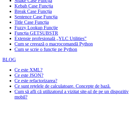
Snake Case Funcția
Kebab Case Funcția
Break Case Funcția
Sentence Case Funcția
Title Case Funcția
Fuzzy Lookup
Funcţie
Funcția GETSUBSTR
Extensie profesională „YLC Utilities”
Cum se creează o macrocomandă Python
Cum se scrie o funcție pe Python
BLOG
Ce este XML?
Ce este JSON?
Ce este refactorizarea?
Ce sunt rețelele de calculatoare. Concepte de bază.
Cum să afli că utilizatorul a vizitat site-ul de pe un dispozitiv
mobil?