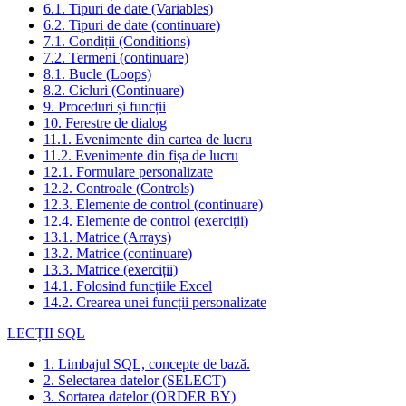
6.1. Tipuri de date (Variables)
6.2. Tipuri de date (continuare)
7.1. Condiții (Conditions)
7.2. Termeni (continuare)
8.1. Bucle (Loops)
8.2. Cicluri (Continuare)
9. Proceduri și funcții
10. Ferestre de dialog
11.1. Evenimente din cartea de lucru
11.2. Evenimente din fișa de lucru
12.1. Formulare personalizate
12.2. Controale (Controls)
12.3. Elemente de control (continuare)
12.4. Elemente de control (exerciții)
13.1. Matrice (Arrays)
13.2. Matrice (continuare)
13.3. Matrice (exerciții)
14.1. Folosind funcțiile Excel
14.2. Crearea unei funcții personalizate
LECȚII SQL
1. Limbajul SQL, concepte de bază.
2. Selectarea datelor (SELECT)
3. Sortarea datelor (ORDER BY)