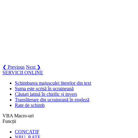
❮ Previous
Next ❯
SERVICII ONLINE
Schimbarea majusculei literelor din text
Suma este scrisă în ucraineană
Căutați latină în chirilic și invers
Transliterare din ucraineană în engleză
Rate de schimb
VBA Macro-uri
Funcții
CONCATIF
NBU_RATE