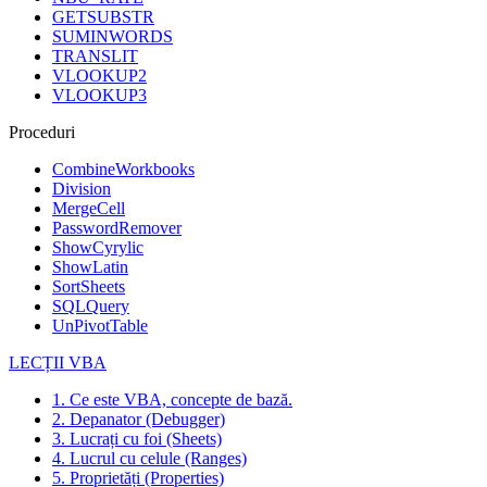
GETSUBSTR
SUMINWORDS
TRANSLIT
VLOOKUP2
VLOOKUP3
Proceduri
CombineWorkbooks
Division
MergeCell
PasswordRemover
ShowCyrylic
ShowLatin
SortSheets
SQLQuery
UnPivotTable
LECȚII VBA
1. Ce este VBA, concepte de bază.
2. Depanator (Debugger)
3. Lucrați cu foi (Sheets)
4. Lucrul cu celule (Ranges)
5. Proprietăți (Properties)