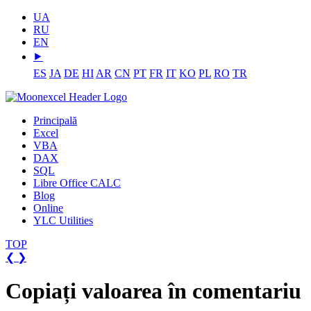
UA
RU
EN
⯈
ES
JA
DE
HI
AR
CN
PT
FR
IT
KO
PL
RO
TR
Principală
Excel
VBA
DAX
SQL
Libre Office CALC
Blog
Online
YLC Utilities
TOP
❮
❯
Copiați valoarea în comentariu