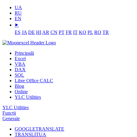
UA
RU
EN
⯈
ES
JA
DE
HI
AR
CN
PT
FR
IT
KO
PL
RO
TR
Principală
Excel
VBA
DAX
SQL
Libre Office CALC
Blog
Online
YLC Utilities
YLC Utilities
Funcții
Generale
GOOGLETRANSLATE
TRANSLITUA