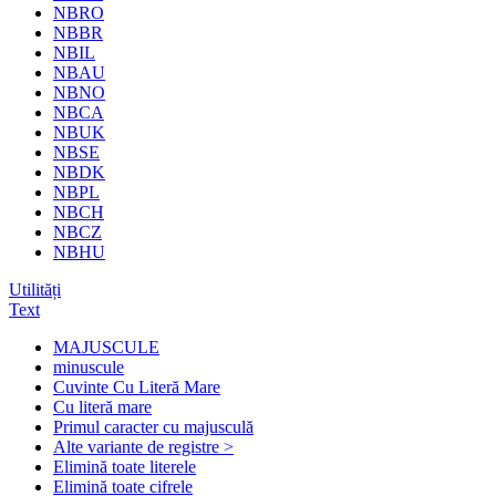
NBRO
NBBR
NBIL
NBAU
NBNO
NBCA
NBUK
NBSE
NBDK
NBPL
NBCH
NBCZ
NBHU
Utilități
Text
MAJUSCULE
minuscule
Cuvinte Cu Literă Mare
Cu literă mare
Primul caracter cu majusculă
Alte variante de registre >
Elimină toate literele
Elimină toate cifrele