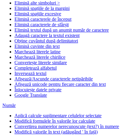
Elimină alte simboluri >
Elimină spațiile de la margini
Elimină spațiile excesive
Elimină caracterele de început
Elimină caracterele de sfârșit
Elimină textul după un anumit număr de caractere
Adaugă caractere la textul existent
Obține cuvântul după delimitatori
Elimină cuvinte din text
Marchează literele latine
Marchează literele chirilice
Convertește literele similare
Completează alfabetul
Inversează textul
Afișează/Ascunde caracterele netipăribile
Afișează unicode pentru fiecare caracter din text
Înlocuiește datele private
Google Translate
Număr
Aplică calcule suplimentare celulelor selectate
Modifică formulele în valorile lor calculate
Convertirea numerelor nerecunoscute (text?) în numere
Modifică valorile în text (adăugând ' în față)