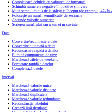
Completează celulele cu valoarea lor formatată
Schimbă numerele negative în pozitive și invers
Mută semnul minus de la sfârșit la început (de exemplu, 47- în 
Folosește un număr semnificativ de zecimale
Ascunde valorile numerice
Scrierea numărului sau a sumei în cuvinte
Data
Convertire/recunoaștere date
Convertire automată a datei
Recunoaștere rapidă a datelor
Elimină componenta de timp
Marchează zilele de weekend
Formatare rapidă a datelor
Completează datele
Interval
Marchează valorile unice
Marchează valorile distincte
Marchează duplicatele
Marchează valorile redundante
Reconstrucția tabelului
Creează listă derulantă