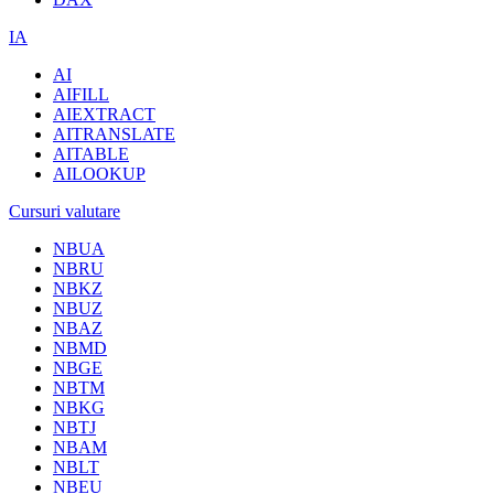
IA
AI
AIFILL
AIEXTRACT
AITRANSLATE
AITABLE
AILOOKUP
Cursuri valutare
NBUA
NBRU
NBKZ
NBUZ
NBAZ
NBMD
NBGE
NBTM
NBKG
NBTJ
NBAM
NBLT
NBEU