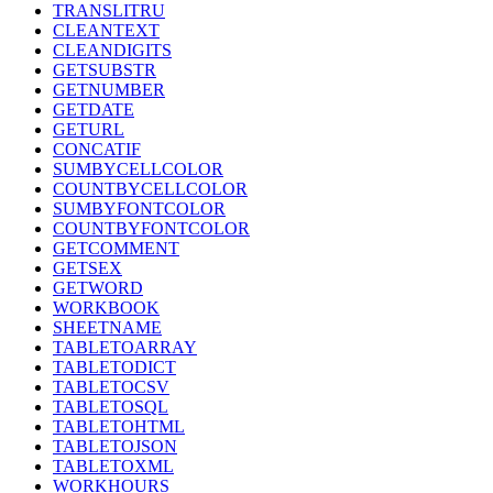
TRANSLITRU
CLEANTEXT
CLEANDIGITS
GETSUBSTR
GETNUMBER
GETDATE
GETURL
CONCATIF
SUMBYCELLCOLOR
COUNTBYCELLCOLOR
SUMBYFONTCOLOR
COUNTBYFONTCOLOR
GETCOMMENT
GETSEX
GETWORD
WORKBOOK
SHEETNAME
TABLETOARRAY
TABLETODICT
TABLETOCSV
TABLETOSQL
TABLETOHTML
TABLETOJSON
TABLETOXML
WORKHOURS