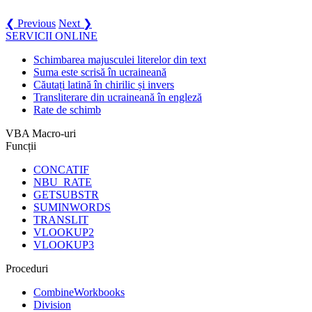
❮ Previous
Next ❯
SERVICII ONLINE
Schimbarea majusculei literelor din text
Suma este scrisă în ucraineană
Căutați latină în chirilic și invers
Transliterare din ucraineană în engleză
Rate de schimb
VBA Macro-uri
Funcții
CONCATIF
NBU_RATE
GETSUBSTR
SUMINWORDS
TRANSLIT
VLOOKUP2
VLOOKUP3
Proceduri
CombineWorkbooks
Division