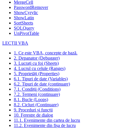
MergeCell
PasswordRemover
ShowCyrylic
ShowLatin
SortSheets
SQLQuery
UnPivotTable
LECȚII VBA
1. Ce este VBA, concepte de bază.
2. Depanator (Debugger)
3. Lucrați cu foi (Sheets)
4. Lucrul cu celule (Ranges)
5. Proprietăți (Properties)
6.1. Tipuri de date (Variables)
6.2. Tipuri de date (continuare)
7.1. Condiții (Conditions)
7.2. Termeni (continuare)
8.1. Bucle (Loops)
8.2. Cicluri (Continuare)
9. Proceduri și funcții
10. Ferestre de dialog
11.1. Evenimente din cartea de lucru
11.2. Evenimente din fișa de lucru