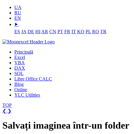
UA
RU
EN
⯈
ES
JA
DE
HI
AR
CN
PT
FR
IT
KO
PL
RO
TR
Principală
Excel
VBA
DAX
SQL
Libre Office CALC
Blog
Online
YLC Utilities
TOP
❮
❯
Salvați imaginea într-un folder