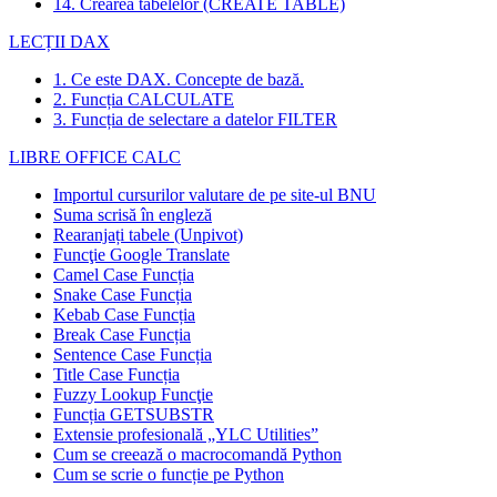
14. Crearea tabelelor (CREATE TABLE)
LECȚII DAX
1. Ce este DAX. Concepte de bază.
2. Funcția CALCULATE
3. Funcția de selectare a datelor FILTER
LIBRE OFFICE CALC
Importul cursurilor valutare de pe site-ul BNU
Suma scrisă în engleză
Rearanjați tabele (Unpivot)
Funcţie
Google Translate
Camel Case Funcția
Snake Case Funcția
Kebab Case Funcția
Break Case Funcția
Sentence Case Funcția
Title Case Funcția
Fuzzy Lookup
Funcţie
Funcția GETSUBSTR
Extensie profesională „YLC Utilities”
Cum se creează o macrocomandă Python
Cum se scrie o funcție pe Python