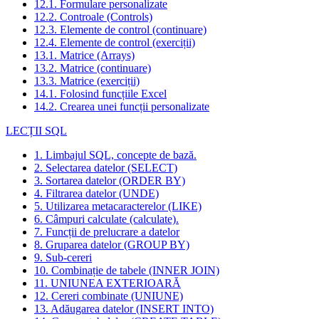
12.1. Formulare personalizate
12.2. Controale (Controls)
12.3. Elemente de control (continuare)
12.4. Elemente de control (exerciții)
13.1. Matrice (Arrays)
13.2. Matrice (continuare)
13.3. Matrice (exerciții)
14.1. Folosind funcțiile Excel
14.2. Crearea unei funcții personalizate
LECȚII SQL
1. Limbajul SQL, concepte de bază.
2. Selectarea datelor (SELECT)
3. Sortarea datelor (ORDER BY)
4. Filtrarea datelor (UNDE)
5. Utilizarea metacaracterelor (LIKE)
6. Câmpuri calculate (calculate).
7. Funcții de prelucrare a datelor
8. Gruparea datelor (GROUP BY)
9. Sub-cereri
10. Combinație de tabele (INNER JOIN)
11. UNIUNEA EXTERIOARĂ
12. Cereri combinate (UNIUNE)
13. Adăugarea datelor (INSERT INTO)