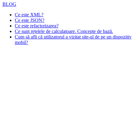
BLOG
Ce este XML?
Ce este JSON?
Ce este refactorizarea?
Ce sunt rețelele de calculatoare. Concepte de bază.
Cum să afli că utilizatorul a vizitat site-ul de pe un dispozitiv
mobil?