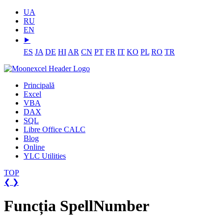
UA
RU
EN
⯈
ES
JA
DE
HI
AR
CN
PT
FR
IT
KO
PL
RO
TR
Principală
Excel
VBA
DAX
SQL
Libre Office CALC
Blog
Online
YLC Utilities
TOP
❮
❯
Funcția SpellNumber