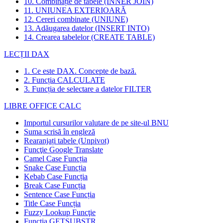
10. Combinație de tabele (INNER JOIN)
11. UNIUNEA EXTERIOARĂ
12. Cereri combinate (UNIUNE)
13. Adăugarea datelor (INSERT INTO)
14. Crearea tabelelor (CREATE TABLE)
LECȚII DAX
1. Ce este DAX. Concepte de bază.
2. Funcția CALCULATE
3. Funcția de selectare a datelor FILTER
LIBRE OFFICE CALC
Importul cursurilor valutare de pe site-ul BNU
Suma scrisă în engleză
Rearanjați tabele (Unpivot)
Funcţie
Google Translate
Camel Case Funcția
Snake Case Funcția
Kebab Case Funcția
Break Case Funcția
Sentence Case Funcția
Title Case Funcția
Fuzzy Lookup
Funcţie
Funcția GETSUBSTR