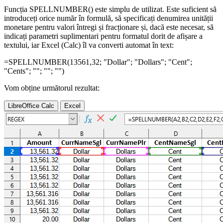
Funcția SPELLNUMBER() este simplu de utilizat. Este suficient să
introduceți orice număr în formulă, să specificați denumirea unității
monetare pentru valori întregi și fracționare și, dacă este necesar, să
indicați parametri suplimentari pentru formatul dorit de afișare a
textului, iar Excel (Calc) îl va converti automat în text:
=SPELLNUMBER(
13561,32
;
"Dollar"
;
"Dollars"
;
"Cent"
;
"Cents"
;
""
;
""
;
""
)
Vom obține următorul rezultat:
LibreOffice Calc
Excel