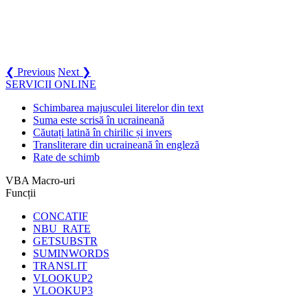
❮ Previous
Next ❯
SERVICII ONLINE
Schimbarea majusculei literelor din text
Suma este scrisă în ucraineană
Căutați latină în chirilic și invers
Transliterare din ucraineană în engleză
Rate de schimb
VBA Macro-uri
Funcții
CONCATIF
NBU_RATE
GETSUBSTR
SUMINWORDS
TRANSLIT
VLOOKUP2
VLOOKUP3