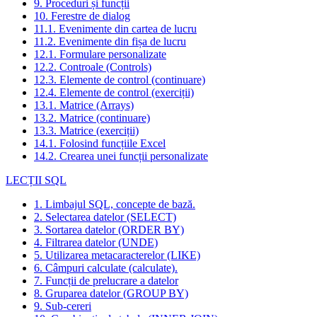
9. Proceduri și funcții
10. Ferestre de dialog
11.1. Evenimente din cartea de lucru
11.2. Evenimente din fișa de lucru
12.1. Formulare personalizate
12.2. Controale (Controls)
12.3. Elemente de control (continuare)
12.4. Elemente de control (exerciții)
13.1. Matrice (Arrays)
13.2. Matrice (continuare)
13.3. Matrice (exerciții)
14.1. Folosind funcțiile Excel
14.2. Crearea unei funcții personalizate
LECȚII SQL
1. Limbajul SQL, concepte de bază.
2. Selectarea datelor (SELECT)
3. Sortarea datelor (ORDER BY)
4. Filtrarea datelor (UNDE)
5. Utilizarea metacaracterelor (LIKE)
6. Câmpuri calculate (calculate).
7. Funcții de prelucrare a datelor
8. Gruparea datelor (GROUP BY)
9. Sub-cereri