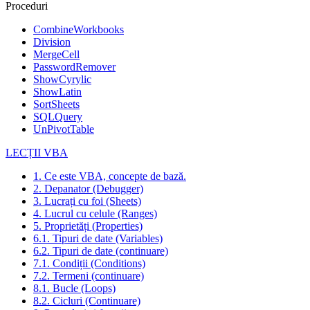
Proceduri
CombineWorkbooks
Division
MergeCell
PasswordRemover
ShowCyrylic
ShowLatin
SortSheets
SQLQuery
UnPivotTable
LECȚII VBA
1. Ce este VBA, concepte de bază.
2. Depanator (Debugger)
3. Lucrați cu foi (Sheets)
4. Lucrul cu celule (Ranges)
5. Proprietăți (Properties)
6.1. Tipuri de date (Variables)
6.2. Tipuri de date (continuare)
7.1. Condiții (Conditions)
7.2. Termeni (continuare)
8.1. Bucle (Loops)
8.2. Cicluri (Continuare)