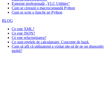
Extensie profesională „YLC Utilities”
Cum se creează o macrocomandă Python
Cum se scrie o funcție pe Python
BLOG
Ce este XML?
Ce este JSON?
Ce este refactorizarea?
Ce sunt rețelele de calculatoare. Concepte de bază.
Cum să afli că utilizatorul a vizitat site-ul de pe un dispozitiv
mobil?