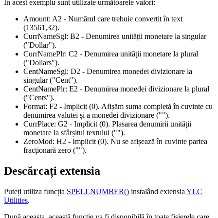
În acest exemplu sunt utilizate următoarele valori:
Amount:
A2
- Numărul care trebuie convertit în text
(13561,32)
.
CurrNameSgl:
B2
- Denumirea unității monetare la singular
("Dollar")
.
CurrNamePlr:
C2
- Denumirea unității monetare la plural
("Dollars")
.
CentNameSgl:
D2
- Denumirea monedei divizionare la
singular
("Cent")
.
CentNamePlr:
E2
- Denumirea monedei divizionare la plural
("Cents")
.
Format:
F2
- Implicit (0). Afișăm suma completă în cuvinte cu
denumirea valutei și a monedei divizionare
("")
.
CurrPlace:
G2
- Implicit (0). Plasarea denumirii unității
monetare la sfârșitul textului
("")
.
ZeroMod:
H2
- Implicit (0). Nu se afișează în cuvinte partea
fracționară zero
("")
.
Descărcați extensia
Puteți utiliza funcția
SPELLNUMBER()
instalând extensia
YLC
Utilities
.
După aceasta, această funcție va fi disponibilă în toate fișierele care