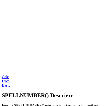
Calc
Excel
Basic
SPELLNUMBER() Descriere
Funcția SPELLNUMBER() este concepută pentru a converti un