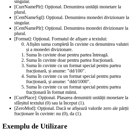
singular.
[CurrNamePlr]:
Opțional. Denumirea unității monetare la
plural.
[CentNameSgl]:
Opțional. Denumirea monedei divizionare la
singular.
[CentNamePlr]:
Opțional. Denumirea monedei divizionare la
plural.
[Format]:
Opțional. Formatul de afișare a textului:
Afișăm suma completă în cuvinte cu denumirea valutei
și a monedei divizionare.
Suma în cuvinte doar pentru partea întreagă.
Suma în cuvinte doar pentru partea fracționară.
Suma în cuvinte cu un format special pentru partea
fracționară, și anume:
"dd/100"
.
Suma în cuvinte cu un format special pentru partea
fracționară, și anume:
"ddd/1000"
.
Suma în cuvinte cu un format special pentru partea
fracționară în format miimi.
[CurrPlace]:
Opțional. Plasarea denumirii unității monetare la
sfârșitul textului (0) sau la început (1).
[ZeroMod]:
Opțional. Dacă se afișează valorile zero ale părții
fracționare în cuvinte: nu (0), da (1).
Exemplu de Utilizare