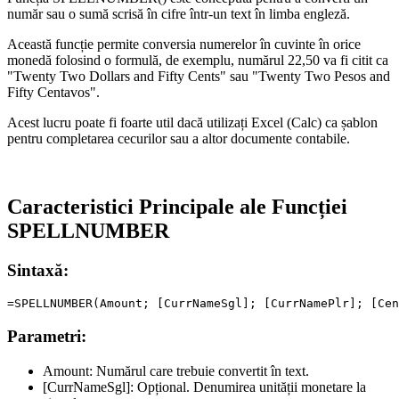
număr sau o sumă scrisă în cifre într-un text în limba engleză.
Această funcție permite conversia numerelor în cuvinte în orice
monedă folosind o formulă, de exemplu, numărul
22,50
va fi citit ca
"Twenty Two Dollars and Fifty Cents"
sau
"Twenty Two Pesos and
Fifty Centavos"
.
Acest lucru poate fi foarte util dacă utilizați Excel (Calc) ca șablon
pentru completarea cecurilor sau a altor documente contabile.
Caracteristici Principale ale Funcției
SPELLNUMBER
Sintaxă:
Parametri:
Amount:
Numărul care trebuie convertit în text.
[CurrNameSgl]:
Opțional. Denumirea unității monetare la