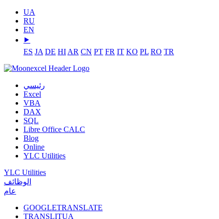
UA
RU
EN
⯈
ES
JA
DE
HI
AR
CN
PT
FR
IT
KO
PL
RO
TR
رئيسي
Excel
VBA
DAX
SQL
Libre Office CALC
Blog
Online
YLC Utilities
YLC Utilities
الوظائف
عام
GOOGLETRANSLATE
TRANSLITUA