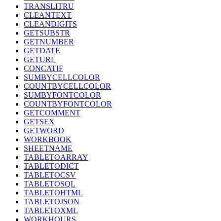
TRANSLITRU
CLEANTEXT
CLEANDIGITS
GETSUBSTR
GETNUMBER
GETDATE
GETURL
CONCATIF
SUMBYCELLCOLOR
COUNTBYCELLCOLOR
SUMBYFONTCOLOR
COUNTBYFONTCOLOR
GETCOMMENT
GETSEX
GETWORD
WORKBOOK
SHEETNAME
TABLETOARRAY
TABLETODICT
TABLETOCSV
TABLETOSQL
TABLETOHTML
TABLETOJSON
TABLETOXML
WORKHOURS