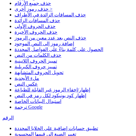
حذف جميع الأرقام
حذف رموز أخرى >
حذف المسافات الزائدة في الأطراف
حذف المسافات الزائدة
حذف الحروف الأولى
حذف الحروف الأخيرة
حذف النص بعد عدد معين من الرموز
إضافة رموز إلى النص الموجود
الحصول على كلمة بناءً على الفواصل المحددة
حذف الكلمات من النص
تمييز الحروف اللاتينية
تمييز حروف الكيريلية
تحويل الحروف المتشابهة
ملء الأبجدية
عكس النص
إظهار/إخفاء الرموز غير القابلة للطباعة
إظهار كود يونيكود لكل رمز في النص
استبدال البيانات الخاصة
ترجمة Google
الرقم
تطبيق حسابات إضافية على الخلايا المحددة
تغيير الصيغ إلى قيمها المحسوبة