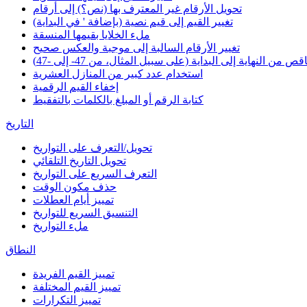
تحويل الأرقام غير المعترف بها (نص؟) إلى أرقام
تغيير القيم إلى قيم نصية (بإضافة ' في البداية)
ملء الخلايا بقيمها المنسقة
تغيير الأرقام السالبة إلى موجبة والعكس صحيح
 من النهاية إلى البداية (على سبيل المثال، من 47- إلى -47)
استخدام عدد كبير من المنازل العشرية
إخفاء القيم الرقمية
كتابة الرقم أو المبلغ بالكلمات بالتفقيط
التاريخ
تحويل/التعرف على التواريخ
تحويل التاريخ التلقائي
التعرف السريع على التواريخ
حذف مكون الوقت
تمييز أيام العطلات
التنسيق السريع للتواريخ
ملء التواريخ
النطاق
تمييز القيم الفريدة
تمييز القيم المختلفة
تمييز التكرارات