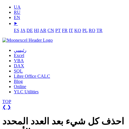
UA
RU
EN
⯈
ES
JA
DE
HI
AR
CN
PT
FR
IT
KO
PL
RO
TR
رئيسي
Excel
VBA
DAX
SQL
Libre Office CALC
Blog
Online
YLC Utilities
TOP
❮
❯
احذف كل شيء بعد العدد المحدد