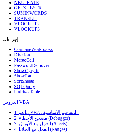
NBU_RATE
GETSUBSTR
SUMINWORDS
TRANSLIT
VLOOKUP2
VLOOKUP3
إجراءات
CombineWorkbooks
Division
MergeCell
PasswordRemover
ShowCyrylic
ShowLatin
SortSheets
SQLQuery
UnPivotTable
الدروس VBA
1. ما هو VBA، المفاهيم الأساسية.
2. مصحح الأخطاء (Debugger)
3. العمل مع الأوراق (Sheets)
4. العمل مع الخلايا (Ranges)