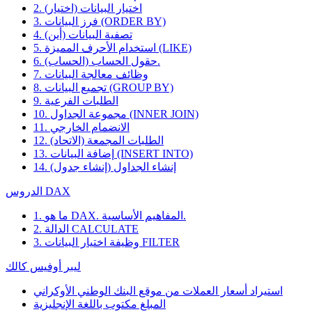
2. اختيار البيانات (اختيار)
3. فرز البيانات (ORDER BY)
4. تصفية البيانات (أين)
5. استخدام الأحرف المميزة (LIKE)
6. حقول الحساب (الحساب).
7. وظائف معالجة البيانات
8. تجميع البيانات (GROUP BY)
9. الطلبات الفرعية
10. مجموعة الجداول (INNER JOIN)
11. الانضمام الخارجي
12. الطلبات المجمعة (الاتحاد)
13. إضافة البيانات (INSERT INTO)
14. إنشاء الجداول (إنشاء جدول)
الدروس DAX
1. ما هو DAX. المفاهيم الأساسية.
2. الدالة CALCULATE
3. وظيفة اختيار البيانات FILTER
ليبر أوفيس كالك
استيراد أسعار العملات من موقع البنك الوطني الأوكراني
المبلغ مكتوب باللغة الإنجليزية