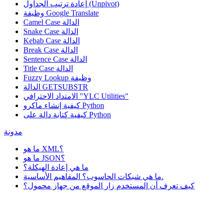
إعادة ترتيب الجداول (Unpivot)
Google Translate
وظيفة
Camel Case الدالة
Snake Case الدالة
Kebab Case الدالة
Break Case الدالة
Sentence Case الدالة
Title Case الدالة
وظيفة
Fuzzy Lookup
الدالة GETSUBSTR
الامتداد الاحترافي "YLC Utilities"
كيفية إنشاء ماكرو Python
كيفية كتابة دالة على Python
مدونة
ما هو XML؟
ما هو JSON؟
ما هي إعادة الهيكلة؟
ما هي شبكات الحاسوب؟ المفاهيم الأساسية.
كيف تعرف أن المستخدم زار الموقع من جهاز محمول؟