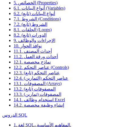
5. الخصائص (Properties)
6.1. أنواع البيانات (Variables)
6.2. أنواع البيانات (تابع)
7.1. الشروط (Conditions)
7.2. الشروط (تابع)
8.1. الحلقات (Loops)
8.2. الدورات (تابع)
9. الإجراءات والوظائف
10. نوافذ الحوار
11.1. أحداث المصنف
11.2. أحداث ورقة العمل
12.1. نماذج مخصصة
12.2. عناصر التحكم (Controls)
12.3. عناصر التحكم (تابع)
12.4. عناصر التحكم (التمارين)
13.1. المصفوفات (Arrays)
13.2. المصفوفات (تابع)
13.3. المصفوفات (تمارين)
14.1. استخدام وظائف Excel
14.2. إنشاء وظيفة مخصصة
الدروس SQL
1. لغة SQL، المفاهيم الأساسية.