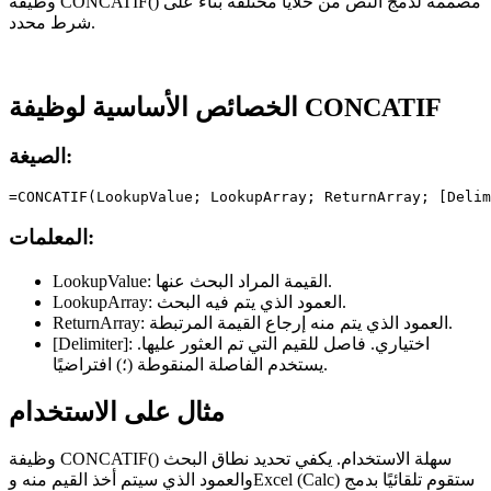
وظيفة CONCATIF() مصممة لدمج النص من خلايا مختلفة بناءً على
شرط محدد.
الخصائص الأساسية لوظيفة CONCATIF
الصيغة:
المعلمات:
القيمة المراد البحث عنها.
LookupValue:
العمود الذي يتم فيه البحث.
LookupArray:
العمود الذي يتم منه إرجاع القيمة المرتبطة.
ReturnArray:
اختياري. فاصل للقيم التي تم العثور عليها.
[Delimiter]:
يستخدم الفاصلة المنقوطة (؛) افتراضيًا.
مثال على الاستخدام
وظيفة CONCATIF() سهلة الاستخدام. يكفي تحديد نطاق البحث
والعمود الذي سيتم أخذ القيم منه وExcel (Calc) ستقوم تلقائيًا بدمج