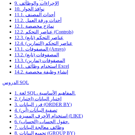
9. الإجراءات والوظائف
10. نوافذ الحوار
11.1. أحداث المصنف
11.2. أحداث ورقة العمل
12.1. نماذج مخصصة
12.2. عناصر التحكم (Controls)
12.3. عناصر التحكم (تابع)
12.4. عناصر التحكم (التمارين)
13.1. المصفوفات (Arrays)
13.2. المصفوفات (تابع)
13.3. المصفوفات (تمارين)
14.1. استخدام وظائف Excel
14.2. إنشاء وظيفة مخصصة
الدروس SQL
1. لغة SQL، المفاهيم الأساسية.
2. اختيار البيانات (اختيار)
3. فرز البيانات (ORDER BY)
4. تصفية البيانات (أين)
5. استخدام الأحرف المميزة (LIKE)
6. حقول الحساب (الحساب).
7. وظائف معالجة البيانات
8. تجميع البيانات (GROUP BY)