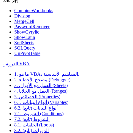
إجراءات
CombineWorkbooks
Division
MergeCell
PasswordRemover
ShowCyrylic
ShowLatin
SortSheets
SQLQuery
UnPivotTable
الدروس VBA
1. ما هو VBA، المفاهيم الأساسية.
2. مصحح الأخطاء (Debugger)
3. العمل مع الأوراق (Sheets)
4. العمل مع الخلايا (Ranges)
5. الخصائص (Properties)
6.1. أنواع البيانات (Variables)
6.2. أنواع البيانات (تابع)
7.1. الشروط (Conditions)
7.2. الشروط (تابع)
8.1. الحلقات (Loops)
8.2. الدورات (تابع)