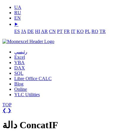
UA
RU
EN
⯈
ES
JA
DE
HI
AR
CN
PT
FR
IT
KO
PL
RO
TR
رئيسي
Excel
VBA
DAX
SQL
Libre Office CALC
Blog
Online
YLC Utilities
TOP
❮
❯
دالة ConcatIF