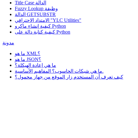
Title Case الدالة
وظيفة
Fuzzy Lookup
الدالة GETSUBSTR
الامتداد الاحترافي "YLC Utilities"
كيفية إنشاء ماكرو Python
كيفية كتابة دالة على Python
مدونة
ما هو XML؟
ما هو JSON؟
ما هي إعادة الهيكلة؟
ما هي شبكات الحاسوب؟ المفاهيم الأساسية.
كيف تعرف أن المستخدم زار الموقع من جهاز محمول؟