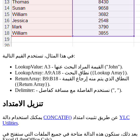
في هذا المثال، تستخدم القيم التالية:
.
("John")
- القيمة المراد البحث عنها
A3
LookupValue:
.
({Lookup Array})
- نطاق البحث
A9:A18
LookupArray:
- النطاق الذي يتم منه إرجاع القيمة
B9:B18
ReturnArray:
({Return Array})
.
.
(", ")
- نستخدم الفاصلة مع مسافة كفاصل
Delimiter:
تنزيل الامتداد
YLC
عن طريق تثبيت امتداد
CONCATIF()
يمكنك استخدام دالة
Utilities
.
بعد ذلك، ستكون هذه الدالة متاحة في جميع الملفات التي ستفتح في
Excel (LibreOffice Calc).