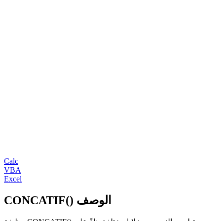
Calc
VBA
Excel
CONCATIF() الوصف