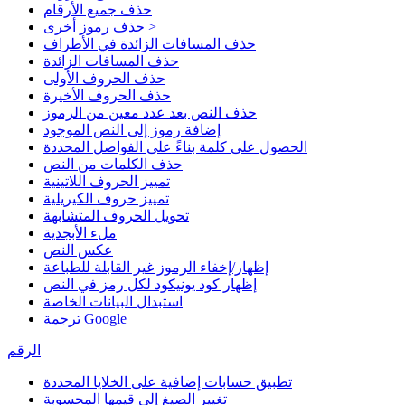
حذف جميع الأرقام
حذف رموز أخرى >
حذف المسافات الزائدة في الأطراف
حذف المسافات الزائدة
حذف الحروف الأولى
حذف الحروف الأخيرة
حذف النص بعد عدد معين من الرموز
إضافة رموز إلى النص الموجود
الحصول على كلمة بناءً على الفواصل المحددة
حذف الكلمات من النص
تمييز الحروف اللاتينية
تمييز حروف الكيريلية
تحويل الحروف المتشابهة
ملء الأبجدية
عكس النص
إظهار/إخفاء الرموز غير القابلة للطباعة
إظهار كود يونيكود لكل رمز في النص
استبدال البيانات الخاصة
ترجمة Google
الرقم
تطبيق حسابات إضافية على الخلايا المحددة
تغيير الصيغ إلى قيمها المحسوبة