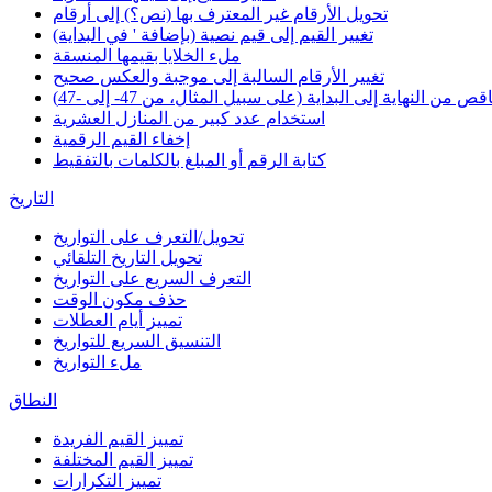
تحويل الأرقام غير المعترف بها (نص؟) إلى أرقام
تغيير القيم إلى قيم نصية (بإضافة ' في البداية)
ملء الخلايا بقيمها المنسقة
تغيير الأرقام السالبة إلى موجبة والعكس صحيح
 من النهاية إلى البداية (على سبيل المثال، من 47- إلى -47)
استخدام عدد كبير من المنازل العشرية
إخفاء القيم الرقمية
كتابة الرقم أو المبلغ بالكلمات بالتفقيط
التاريخ
تحويل/التعرف على التواريخ
تحويل التاريخ التلقائي
التعرف السريع على التواريخ
حذف مكون الوقت
تمييز أيام العطلات
التنسيق السريع للتواريخ
ملء التواريخ
النطاق
تمييز القيم الفريدة
تمييز القيم المختلفة
تمييز التكرارات