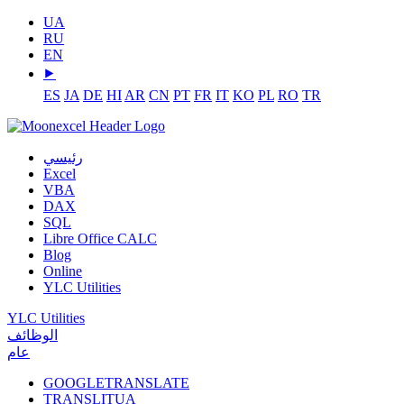
UA
RU
EN
⯈
ES
JA
DE
HI
AR
CN
PT
FR
IT
KO
PL
RO
TR
رئيسي
Excel
VBA
DAX
SQL
Libre Office CALC
Blog
Online
YLC Utilities
YLC Utilities
الوظائف
عام
GOOGLETRANSLATE
TRANSLITUA