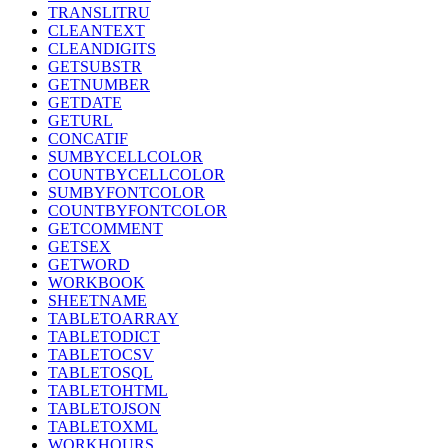
TRANSLITRU
CLEANTEXT
CLEANDIGITS
GETSUBSTR
GETNUMBER
GETDATE
GETURL
CONCATIF
SUMBYCELLCOLOR
COUNTBYCELLCOLOR
SUMBYFONTCOLOR
COUNTBYFONTCOLOR
GETCOMMENT
GETSEX
GETWORD
WORKBOOK
SHEETNAME
TABLETOARRAY
TABLETODICT
TABLETOCSV
TABLETOSQL
TABLETOHTML
TABLETOJSON
TABLETOXML
WORKHOURS