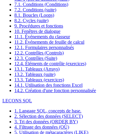
7.1. Conditions (Conditions)
7.2. Conditions (suite)
8.1. Boucles (Loops)
8.2. Cycles (suite)
9. Procédures et fonctions
10. Fenêtres de dialogue
11.1. Événements du classeur
11.2. Événements de feuille de calcul
12.1. Formulaires personnalisés
12.2. Contrôles (Controls)
12.3. Contrôles (Suite)
12.4. Éléments de contrôle (exercices)
13.1. Tableaux (Arrays)
13.2. Tableaux (suite)
13.3. Tableaux (exercices)
14.1. Utilisation des fonctions Excel
14.2. Création d'une fonction personnalisée
LEÇONS SQL
1. Langage SQL, concepts de base.
2. Sélection des données (SELECT)
3. Tri des données (ORDER BY)
4. Filtrage des données (OÙ)
5. Utilisation de métacaractères (LIKE)