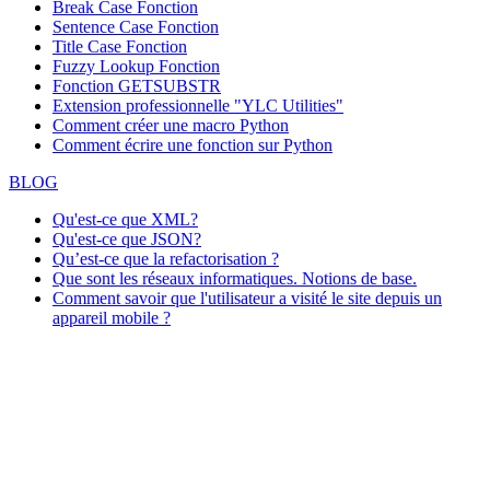
Break Case Fonction
Sentence Case Fonction
Title Case Fonction
Fuzzy Lookup
Fonction
Fonction GETSUBSTR
Extension professionnelle "YLC Utilities"
Comment créer une macro Python
Comment écrire une fonction sur Python
BLOG
Qu'est-ce que XML?
Qu'est-ce que JSON?
Qu’est-ce que la refactorisation ?
Que sont les réseaux informatiques. Notions de base.
Comment savoir que l'utilisateur a visité le site depuis un
appareil mobile ?