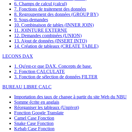
6. Champs de calcul (calcul)
7. Fonctions de traitement des données
8. Regroupement des données (GROUP BY)
9. Sous-demandes
10. Combinaison de tables (INNER JOIN)
11. JOINTURE EXTERNE
12. Demandes combinées (UNION)
13. Ajout de données (INSERT INTO)
14. Création de tableaux (CREATE TABLE)
LEÇONS DAX
1. Qu'est-ce que DAX. Concepts de base.
2. Fonction CALCULATE
3. Fonction de sélection de données FILTER
BUREAU LIBRE CALC
Importation des taux de change à partir du site Web du NBU
Somme écrite en anglais
Réorganiser les tableaux (Unpivot)
Fonction
Google Translate
Camel Case Fonction
Snake Case Fonction
Kebab Case Fonction