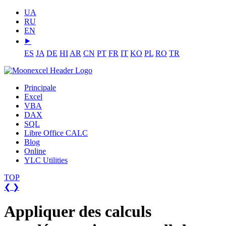
UA
RU
EN
⯈
ES
JA
DE
HI
AR
CN
PT
FR
IT
KO
PL
RO
TR
Principale
Excel
VBA
DAX
SQL
Libre Office CALC
Blog
Online
YLC Utilities
TOP
❮
❯
Appliquer des calculs