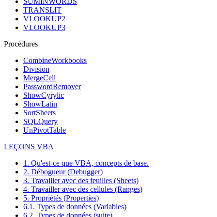
SUMINWORDS
TRANSLIT
VLOOKUP2
VLOOKUP3
Procédures
CombineWorkbooks
Division
MergeCell
PasswordRemover
ShowCyrylic
ShowLatin
SortSheets
SQLQuery
UnPivotTable
LEÇONS VBA
1. Qu'est-ce que VBA, concepts de base.
2. Débogueur (Debugger)
3. Travailler avec des feuilles (Sheets)
4. Travailler avec des cellules (Ranges)
5. Propriétés (Properties)
6.1. Types de données (Variables)
6.2. Types de données (suite)