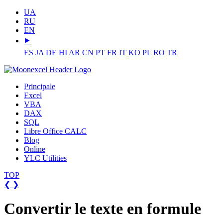
UA
RU
EN
⯈
ES
JA
DE
HI
AR
CN
PT
FR
IT
KO
PL
RO
TR
Principale
Excel
VBA
DAX
SQL
Libre Office CALC
Blog
Online
YLC Utilities
TOP
❮
❯
Convertir le texte en formule