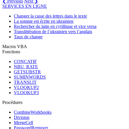
❮ Previous
Next ❯
SERVICES EN LIGNE
Changer la casse des lettres dans le texte
La somme est écrite en ukrainien
Rechercher du latin en cyrillique et vice versa
Translittération de l’ukrainien vers l’anglais
Taux de change
Macros VBA
Fonctions
CONCATIF
NBU_RATE
GETSUBSTR
SUMINWORDS
TRANSLIT
VLOOKUP2
VLOOKUP3
Procédures
CombineWorkbooks
Division
MergeCell
PasswordRemover