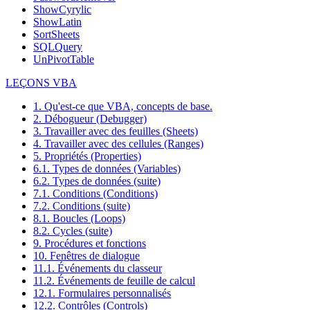
ShowCyrylic
ShowLatin
SortSheets
SQLQuery
UnPivotTable
LEÇONS VBA
1. Qu'est-ce que VBA, concepts de base.
2. Débogueur (Debugger)
3. Travailler avec des feuilles (Sheets)
4. Travailler avec des cellules (Ranges)
5. Propriétés (Properties)
6.1. Types de données (Variables)
6.2. Types de données (suite)
7.1. Conditions (Conditions)
7.2. Conditions (suite)
8.1. Boucles (Loops)
8.2. Cycles (suite)
9. Procédures et fonctions
10. Fenêtres de dialogue
11.1. Événements du classeur
11.2. Événements de feuille de calcul
12.1. Formulaires personnalisés
12.2. Contrôles (Controls)