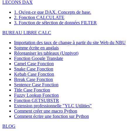
LEÇONS DAX
1. Qu'est-ce que DAX. Concepts de base.
2. Fonction CALCULATE
3. Fonction de sélection de données FILTER
BUREAU LIBRE CALC
Importation des taux de change à partir du site Web du NBU
Somme écrite en anglais
Réorganiser les tableaux (Unpivot)
Fonction
Google Translate
Camel Case Fonction
Snake Case Fonction
Kebab Case Fonction
Break Case Fonction
Sentence Case Fonction
Title Case Fonction
Fuzzy Lookup
Fonction
Fonction GETSUBSTR
Extension professionnelle "YLC Utilities"
Comment créer une macro Python
Comment écrire une fonction sur Python
BLOG