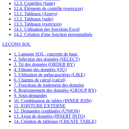
12.3. Contrôles (Suite)
12.4. Éléments de contrôle (exercices)
13.1. Tableaux (Arrays)
13.2. Tableaux (suite)
13.3. Tableaux (exercices)
14.1. Utilisation des fonctions Excel
14.2. Création d'une fonction personnalisée
LEÇONS SQL
1. Langage SQL, concepts de base.
2. Sélection des données (SELECT)
3. Tri des données (ORDER BY)
4. Filtrage des données (OÙ)
5. Utilisation de métacaractères (LIKE)
6. Champs de calcul (calcul)
7. Fonctions de traitement des données
8. Regroupement des données (GROUP BY)
9. Sous-demandes
10. Combinaison de tables (INNER JOIN)
11. JOINTURE EXTERNE
12. Demandes combinées (UNION)
13. Ajout de données (INSERT INTO)
14. Création de tableaux (CREATE TABLE)