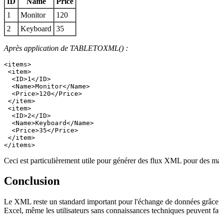
ID
Name
Price
1
Monitor
120
2
Keyboard
35
Après application de TABLETOXML() :
<items>

 <item>

  <ID>1</ID>

  <Name>Monitor</Name>

  <Price>120</Price>

 </item>

 <item>

  <ID>2</ID>

  <Name>Keyboard</Name>

  <Price>35</Price>

 </item>

</items>
Ceci est particulièrement utile pour générer des flux XML pour des
Conclusion
Le XML reste un standard important pour l'échange de données grâce à s
Excel, même les utilisateurs sans connaissances techniques peuvent fa