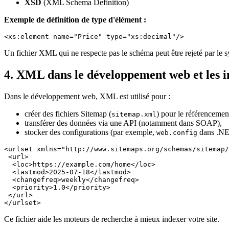
XSD
(XML Schema Definition)
Exemple de définition de type d'élément :
<xs:element name="Price" type="xs:decimal"/>
Un fichier XML qui ne respecte pas le schéma peut être rejeté par le s
4. XML dans le développement web et les i
Dans le développement web, XML est utilisé pour :
créer des fichiers Sitemap (
) pour le référenceme
sitemap.xml
transférer des données via une API (notamment dans SOAP),
stocker des configurations (par exemple,
dans .NE
web.config
<urlset xmlns="http://www.sitemaps.org/schemas/sitemap/
 <url>

  <loc>https://example.com/home</loc>

  <lastmod>2025-07-18</lastmod>

  <changefreq>weekly</changefreq>

  <priority>1.0</priority>

 </url>

</urlset>
Ce fichier aide les moteurs de recherche à mieux indexer votre site.