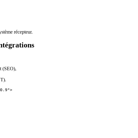
ystème récepteur.
ntégrations
nt (SEO),
T).
0.9">
