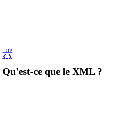
TOP
❮
❯
Qu'est-ce que le XML ?