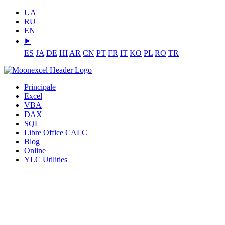
UA
RU
EN
⯈
ES
JA
DE
HI
AR
CN
PT
FR
IT
KO
PL
RO
TR
Principale
Excel
VBA
DAX
SQL
Libre Office CALC
Blog
Online
YLC Utilities