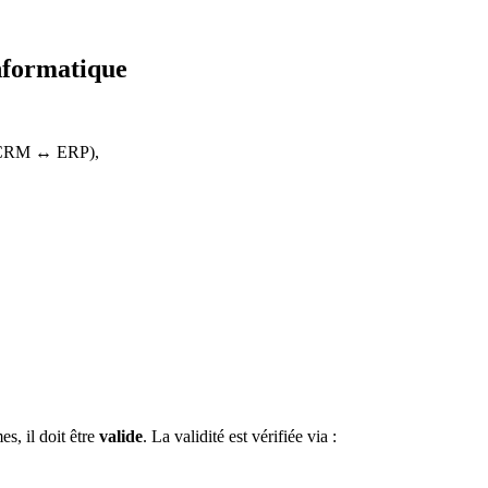
nformatique
e, CRM ↔ ERP),
.
s, il doit être
valide
. La validité est vérifiée via :