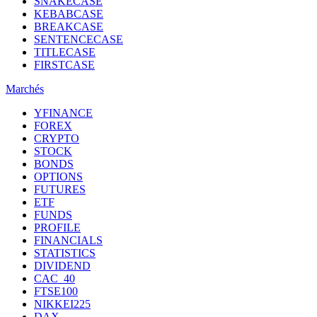
SNAKECASE
KEBABCASE
BREAKCASE
SENTENCECASE
TITLECASE
FIRSTCASE
Marchés
YFINANCE
FOREX
CRYPTO
STOCK
BONDS
OPTIONS
FUTURES
ETF
FUNDS
PROFILE
FINANCIALS
STATISTICS
DIVIDEND
CAC_40
FTSE100
NIKKEI225
DAX