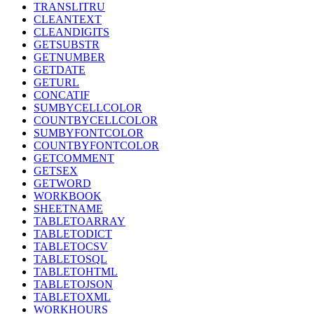
TRANSLITRU
CLEANTEXT
CLEANDIGITS
GETSUBSTR
GETNUMBER
GETDATE
GETURL
CONCATIF
SUMBYCELLCOLOR
COUNTBYCELLCOLOR
SUMBYFONTCOLOR
COUNTBYFONTCOLOR
GETCOMMENT
GETSEX
GETWORD
WORKBOOK
SHEETNAME
TABLETOARRAY
TABLETODICT
TABLETOCSV
TABLETOSQL
TABLETOHTML
TABLETOJSON
TABLETOXML
WORKHOURS