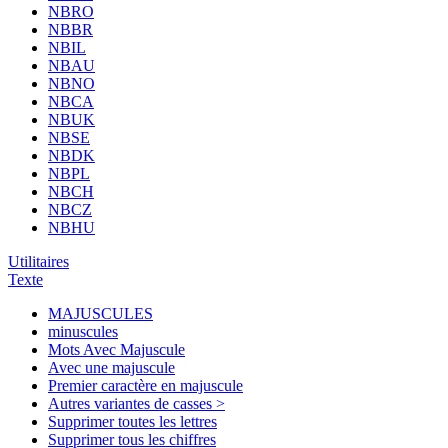
NBRO
NBBR
NBIL
NBAU
NBNO
NBCA
NBUK
NBSE
NBDK
NBPL
NBCH
NBCZ
NBHU
Utilitaires
Texte
MAJUSCULES
minuscules
Mots Avec Majuscule
Avec une majuscule
Premier caractère en majuscule
Autres variantes de casses >
Supprimer toutes les lettres
Supprimer tous les chiffres