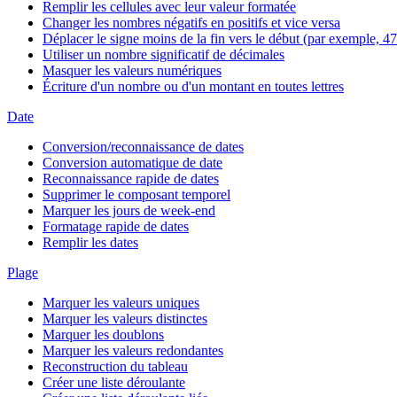
Remplir les cellules avec leur valeur formatée
Changer les nombres négatifs en positifs et vice versa
Déplacer le signe moins de la fin vers le début (par exemple, 47
Utiliser un nombre significatif de décimales
Masquer les valeurs numériques
Écriture d'un nombre ou d'un montant en toutes lettres
Date
Conversion/reconnaissance de dates
Conversion automatique de date
Reconnaissance rapide de dates
Supprimer le composant temporel
Marquer les jours de week-end
Formatage rapide de dates
Remplir les dates
Plage
Marquer les valeurs uniques
Marquer les valeurs distinctes
Marquer les doublons
Marquer les valeurs redondantes
Reconstruction du tableau
Créer une liste déroulante