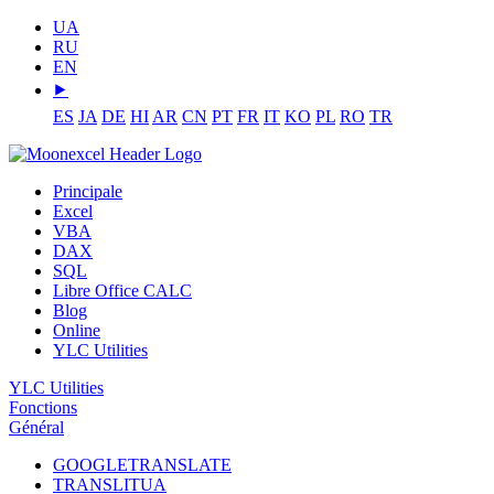
UA
RU
EN
⯈
ES
JA
DE
HI
AR
CN
PT
FR
IT
KO
PL
RO
TR
Principale
Excel
VBA
DAX
SQL
Libre Office CALC
Blog
Online
YLC Utilities
YLC Utilities
Fonctions
Général
GOOGLETRANSLATE
TRANSLITUA