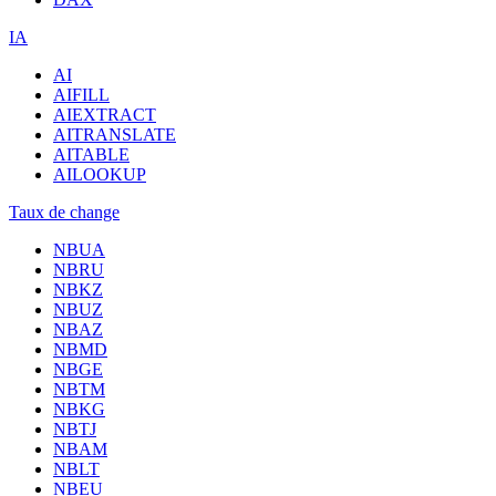
IA
AI
AIFILL
AIEXTRACT
AITRANSLATE
AITABLE
AILOOKUP
Taux de change
NBUA
NBRU
NBKZ
NBUZ
NBAZ
NBMD
NBGE
NBTM
NBKG
NBTJ
NBAM
NBLT
NBEU