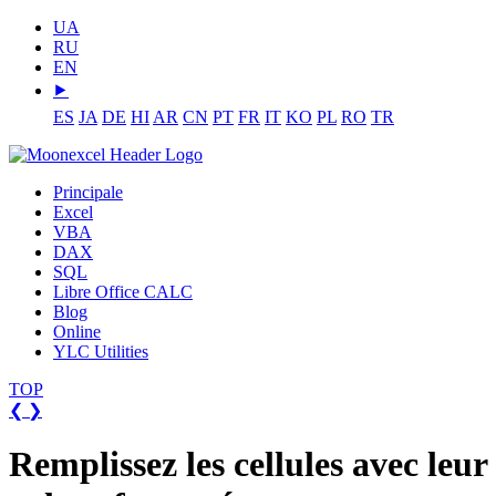
UA
RU
EN
⯈
ES
JA
DE
HI
AR
CN
PT
FR
IT
KO
PL
RO
TR
Principale
Excel
VBA
DAX
SQL
Libre Office CALC
Blog
Online
YLC Utilities
TOP
❮
❯
Remplissez les cellules avec leur