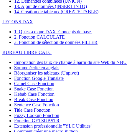
12. Demandes combinées (UNION)
13. Ajout de données (INSERT INTO)
14. Création de tableaux (CREATE TABLE)
LEÇONS DAX
1. Qu'est-ce que DAX. Concepts de base.
2. Fonction CALCULATE
3. Fonction de sélection de données FILTER
BUREAU LIBRE CALC
Importation des taux de change à partir du site Web du NBU
Somme écrite en anglais
Réorganiser les tableaux (Unpivot)
Fonction
Google Translate
Camel Case Fonction
Snake Case Fonction
Kebab Case Fonction
Break Case Fonction
Sentence Case Fonction
Title Case Fonction
Fuzzy Lookup
Fonction
Fonction GETSUBSTR
Extension professionnelle "YLC Utilities"
Comment créer une macro Python