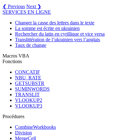
❮ Previous
Next ❯
SERVICES EN LIGNE
Changer la casse des lettres dans le texte
La somme est écrite en ukrainien
Rechercher du latin en cyrillique et vice versa
Translittération de l’ukrainien vers l’anglais
Taux de change
Macros VBA
Fonctions
CONCATIF
NBU_RATE
GETSUBSTR
SUMINWORDS
TRANSLIT
VLOOKUP2
VLOOKUP3
Procédures
CombineWorkbooks
Division
MergeCell