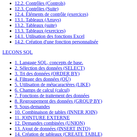
12.2. Contrôles (Controls)
12.3. Contrôles (Suite)
12.4. Éléments de contrôle (exercices)
13.1. Tableaux (Arrays)
13.2. Tableaux (suite)
13.3. Tableaux (exercices)
14.1. Utilisation des fonctions Excel
14.2. Création d'une fonction personnalisée
LEÇONS SQL
1. Langage SQL, concepts de base.
2. Sélection des données (SELECT)
3. Tri des données (ORDER BY)
4. Filtrage des données (OÙ)
5. Utilisation de métacaractères (LIKE)
6. Champs de calcul (calcul)
7. Fonctions de traitement des données
8. Regroupement des données (GROUP BY)
9. Sous-demandes
10. Combinaison de tables (INNER JOIN)
11. JOINTURE EXTERNE
12. Demandes combinées (UNION)
13. Ajout de données (INSERT INTO)
14. Création de tableaux (CREATE TABLE)