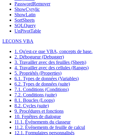
PasswordRemover
ShowCyrylic
ShowLatin
SortSheets
SQLQuery
UnPivotTable
LEÇONS VBA
1. Qu'est-ce que VBA, concepts de base.
2. Débogueur (Debugger)
3. Travailler avec des feuilles (Sheets)
4. Travailler avec des cellules (Ranges)
5. Propriétés (Properties)
6.1. Types de données (Variables)
6.2. Types de données (suite)
7.1. Conditions (Conditions)
7.2. Conditions (suite)
8.1. Boucles (Loops)
8.2. Cycles (suite)
9. Procédures et fonctions
10. Fenêtres de dialogue
11.1. Événements du classeur
11.2. Événements de feuille de calcul
12.1. Formulaires personnalisés