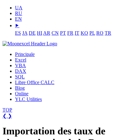
UA
RU
EN
⯈
ES
JA
DE
HI
AR
CN
PT
FR
IT
KO
PL
RO
TR
Principale
Excel
VBA
DAX
SQL
Libre Office CALC
Blog
Online
YLC Utilities
TOP
❮
❯
Importation des taux de