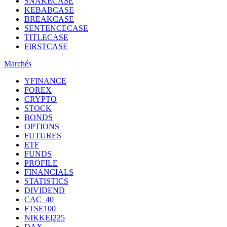
SNAKECASE
KEBABCASE
BREAKCASE
SENTENCECASE
TITLECASE
FIRSTCASE
Marchés
YFINANCE
FOREX
CRYPTO
STOCK
BONDS
OPTIONS
FUTURES
ETF
FUNDS
PROFILE
FINANCIALS
STATISTICS
DIVIDEND
CAC_40
FTSE100
NIKKEI225
DAX