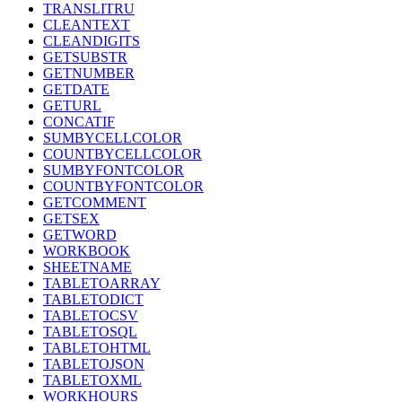
TRANSLITRU
CLEANTEXT
CLEANDIGITS
GETSUBSTR
GETNUMBER
GETDATE
GETURL
CONCATIF
SUMBYCELLCOLOR
COUNTBYCELLCOLOR
SUMBYFONTCOLOR
COUNTBYFONTCOLOR
GETCOMMENT
GETSEX
GETWORD
WORKBOOK
SHEETNAME
TABLETOARRAY
TABLETODICT
TABLETOCSV
TABLETOSQL
TABLETOHTML
TABLETOJSON
TABLETOXML
WORKHOURS