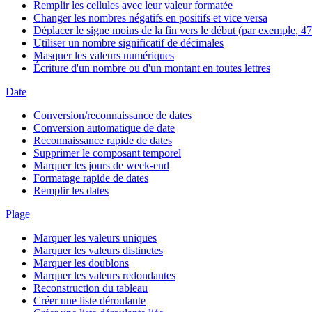
Remplir les cellules avec leur valeur formatée
Changer les nombres négatifs en positifs et vice versa
Déplacer le signe moins de la fin vers le début (par exemple, 47
Utiliser un nombre significatif de décimales
Masquer les valeurs numériques
Écriture d'un nombre ou d'un montant en toutes lettres
Date
Conversion/reconnaissance de dates
Conversion automatique de date
Reconnaissance rapide de dates
Supprimer le composant temporel
Marquer les jours de week-end
Formatage rapide de dates
Remplir les dates
Plage
Marquer les valeurs uniques
Marquer les valeurs distinctes
Marquer les doublons
Marquer les valeurs redondantes
Reconstruction du tableau
Créer une liste déroulante