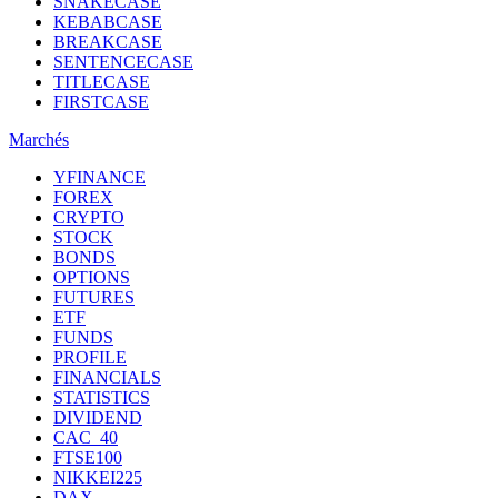
SNAKECASE
KEBABCASE
BREAKCASE
SENTENCECASE
TITLECASE
FIRSTCASE
Marchés
YFINANCE
FOREX
CRYPTO
STOCK
BONDS
OPTIONS
FUTURES
ETF
FUNDS
PROFILE
FINANCIALS
STATISTICS
DIVIDEND
CAC_40
FTSE100
NIKKEI225
DAX