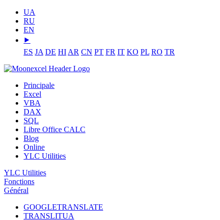
UA
RU
EN
⯈
ES
JA
DE
HI
AR
CN
PT
FR
IT
KO
PL
RO
TR
Principale
Excel
VBA
DAX
SQL
Libre Office CALC
Blog
Online
YLC Utilities
YLC Utilities
Fonctions
Général
GOOGLETRANSLATE
TRANSLITUA