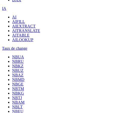
IA
AI
AIFILL
AIEXTRACT
AITRANSLATE
AITABLE
AILOOKUP
Taux de change
NBUA
NBRU
NBKZ
NBUZ
NBAZ
NBMD
NBGE
NBTM
NBKG
NBTJ
NBAM
NBLT
NBEU