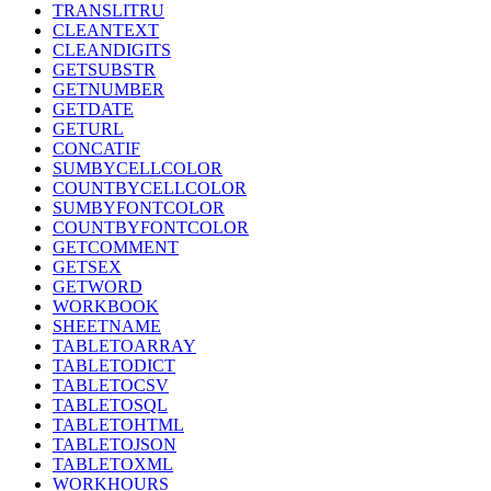
TRANSLITRU
CLEANTEXT
CLEANDIGITS
GETSUBSTR
GETNUMBER
GETDATE
GETURL
CONCATIF
SUMBYCELLCOLOR
COUNTBYCELLCOLOR
SUMBYFONTCOLOR
COUNTBYFONTCOLOR
GETCOMMENT
GETSEX
GETWORD
WORKBOOK
SHEETNAME
TABLETOARRAY
TABLETODICT
TABLETOCSV
TABLETOSQL
TABLETOHTML
TABLETOJSON
TABLETOXML
WORKHOURS