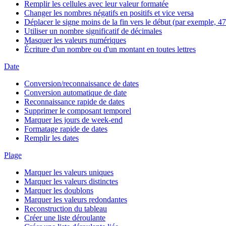
Remplir les cellules avec leur valeur formatée
Changer les nombres négatifs en positifs et vice versa
Déplacer le signe moins de la fin vers le début (par exemple, 47
Utiliser un nombre significatif de décimales
Masquer les valeurs numériques
Écriture d'un nombre ou d'un montant en toutes lettres
Date
Conversion/reconnaissance de dates
Conversion automatique de date
Reconnaissance rapide de dates
Supprimer le composant temporel
Marquer les jours de week-end
Formatage rapide de dates
Remplir les dates
Plage
Marquer les valeurs uniques
Marquer les valeurs distinctes
Marquer les doublons
Marquer les valeurs redondantes
Reconstruction du tableau
Créer une liste déroulante