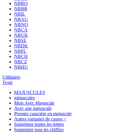
NBRO
NBBR
NBIL
NBAU
NBNO
NBCA
NBUK
NBSE
NBDK
NBPL
NBCH
NBCZ
NBHU
Utilitaires
Texte
MAJUSCULES
minuscules
Mots Avec Majuscule
Avec une majuscule
Premier caractère en majuscule
Autres variantes de casses >
Supprimer toutes les lettres
Supprimer tous les chiffres