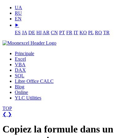
UA
RU
EN
⯈
ES
JA
DE
HI
AR
CN
PT
FR
IT
KO
PL
RO
TR
Principale
Excel
VBA
DAX
SQL
Libre Office CALC
Blog
Online
YLC Utilities
TOP
❮
❯
Copiez la formule dans un