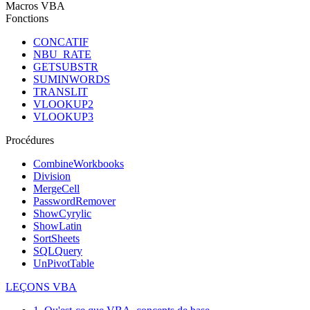
Macros VBA
Fonctions
CONCATIF
NBU_RATE
GETSUBSTR
SUMINWORDS
TRANSLIT
VLOOKUP2
VLOOKUP3
Procédures
CombineWorkbooks
Division
MergeCell
PasswordRemover
ShowCyrylic
ShowLatin
SortSheets
SQLQuery
UnPivotTable
LEÇONS VBA