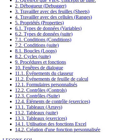
1. Qu'est-ce que VBA, concepts de base.
2. Débogueur (Debugger)
3. Travailler avec des feuilles (Sheets)
4. Travailler avec des cellules (Ranges)
5. Propriétés (Properties)
6.1. Types de données (Variables)
6.2. Types de données (suite)
7.1. Conditions (Conditions)
7.2. Conditions (suite)
8.1. Boucles (Loops)
8.2. Cycles (suite)
9. Procédures et fonctions
10. Fenêtres de dialogue
11.1. Événements du classeur
11.2. Événements de feuille de calcul
12.1. Formulaires personnalisés
12.2. Contrôles (Controls)
12.3. Contrôles (Suite)
12.4. Éléments de contrôle (exercices)
13.1. Tableaux (Arrays)
13.2. Tableaux (suite)
13.3. Tableaux (exercices)
14.1. Utilisation des fonctions Excel
14.2. Création d'une fonction personnalisée