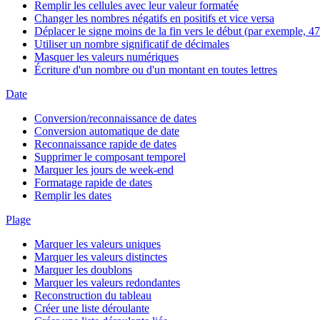
Remplir les cellules avec leur valeur formatée
Changer les nombres négatifs en positifs et vice versa
Déplacer le signe moins de la fin vers le début (par exemple, 47
Utiliser un nombre significatif de décimales
Masquer les valeurs numériques
Écriture d'un nombre ou d'un montant en toutes lettres
Date
Conversion/reconnaissance de dates
Conversion automatique de date
Reconnaissance rapide de dates
Supprimer le composant temporel
Marquer les jours de week-end
Formatage rapide de dates
Remplir les dates
Plage
Marquer les valeurs uniques
Marquer les valeurs distinctes
Marquer les doublons
Marquer les valeurs redondantes
Reconstruction du tableau
Créer une liste déroulante