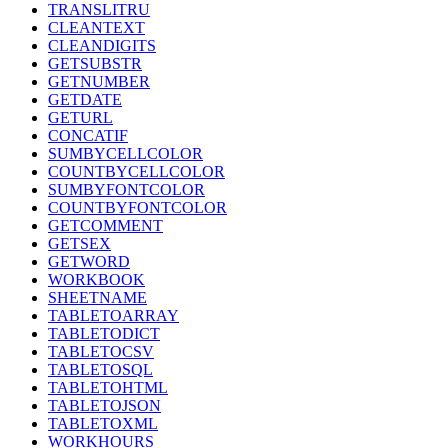
TRANSLITRU
CLEANTEXT
CLEANDIGITS
GETSUBSTR
GETNUMBER
GETDATE
GETURL
CONCATIF
SUMBYCELLCOLOR
COUNTBYCELLCOLOR
SUMBYFONTCOLOR
COUNTBYFONTCOLOR
GETCOMMENT
GETSEX
GETWORD
WORKBOOK
SHEETNAME
TABLETOARRAY
TABLETODICT
TABLETOCSV
TABLETOSQL
TABLETOHTML
TABLETOJSON
TABLETOXML
WORKHOURS