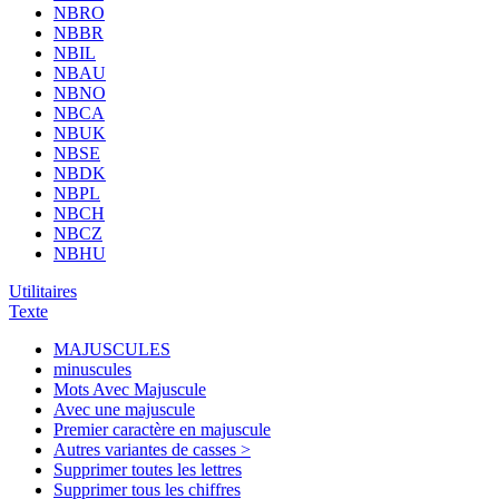
NBRO
NBBR
NBIL
NBAU
NBNO
NBCA
NBUK
NBSE
NBDK
NBPL
NBCH
NBCZ
NBHU
Utilitaires
Texte
MAJUSCULES
minuscules
Mots Avec Majuscule
Avec une majuscule
Premier caractère en majuscule
Autres variantes de casses >
Supprimer toutes les lettres
Supprimer tous les chiffres