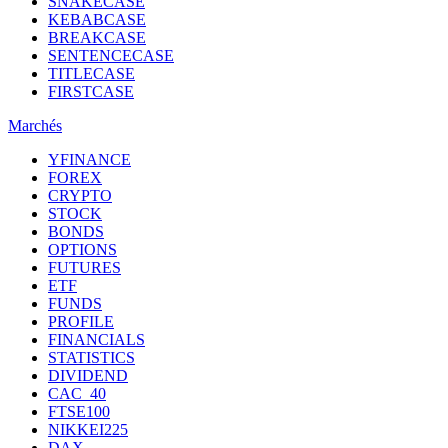
SNAKECASE
KEBABCASE
BREAKCASE
SENTENCECASE
TITLECASE
FIRSTCASE
Marchés
YFINANCE
FOREX
CRYPTO
STOCK
BONDS
OPTIONS
FUTURES
ETF
FUNDS
PROFILE
FINANCIALS
STATISTICS
DIVIDEND
CAC_40
FTSE100
NIKKEI225
DAX