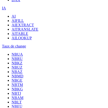
IA
AI
AIFILL
AIEXTRACT
AITRANSLATE
AITABLE
AILOOKUP
Taux de change
NBUA
NBRU
NBKZ
NBUZ
NBAZ
NBMD
NBGE
NBTM
NBKG
NBTJ
NBAM
NBLT
NBEU