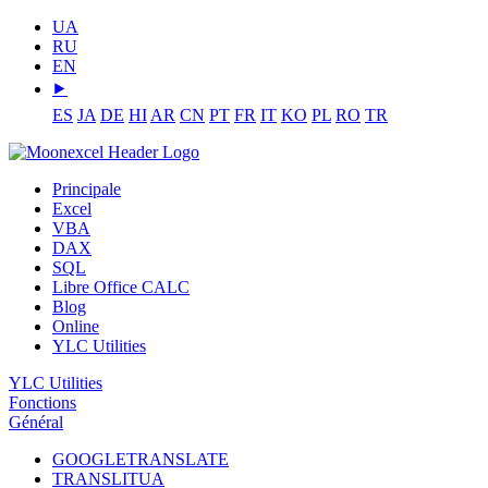
UA
RU
EN
⯈
ES
JA
DE
HI
AR
CN
PT
FR
IT
KO
PL
RO
TR
Principale
Excel
VBA
DAX
SQL
Libre Office CALC
Blog
Online
YLC Utilities
YLC Utilities
Fonctions
Général
GOOGLETRANSLATE
TRANSLITUA