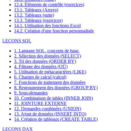
12.4. Éléments de contrôle (exercices)
13.1. Tableaux (Arrays)
13.2. Tableaux (suite)
13.3. Tableaux (exercices)
14.1. Utilisation des fonctions Excel
14.2. Création d'une fonction personnalisée
LEÇONS SQL
1. Langage SQL, concepts de base.
2. Sélection des données (SELECT)
3. Tri des données (ORDER BY)
4. Filtrage des données (OÙ)
5. Utilisation de métacaractères (LIKE)
6. Champs de calcul (calcul)
7. Fonctions de traitement des données
8. Regroupement des données (GROUP BY)
9. Sous-demandes
10. Combinaison de tables (INNER JOIN)
11. JOINTURE EXTERNE
12. Demandes combinées (UNION)
13. Ajout de données (INSERT INTO)
14. Création de tableaux (CREATE TABLE)
LEÇONS DAX