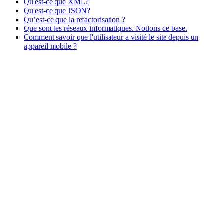
Qu'est-ce que XML?
Qu'est-ce que JSON?
Qu’est-ce que la refactorisation ?
Que sont les réseaux informatiques. Notions de base.
Comment savoir que l'utilisateur a visité le site depuis un
appareil mobile ?