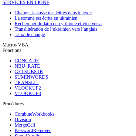
SERVICES EN LIGNE
Changer la casse des lettres dans le texte
La somme est écrite en ukrainien
Rechercher du latin en cyrillique et vice versa
Translittération de l’ukrainien vers l’anglais
Taux de change
Macros VBA
Fonctions
CONCATIF
NBU_RATE
GETSUBSTR
SUMINWORDS
TRANSLIT
VLOOKUP2
VLOOKUP3
Procédures
CombineWorkbooks
Division
MergeCell
PasswordRemover
ShowCyrylic