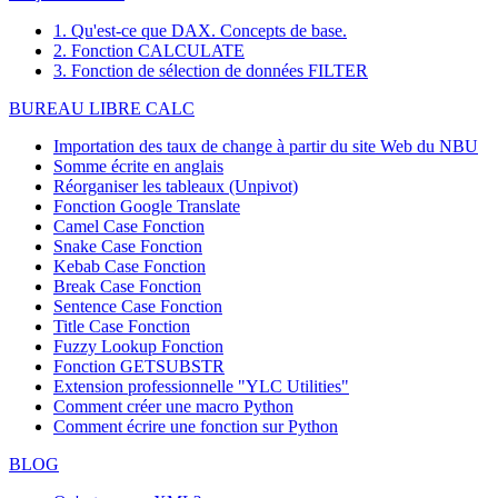
1. Qu'est-ce que DAX. Concepts de base.
2. Fonction CALCULATE
3. Fonction de sélection de données FILTER
BUREAU LIBRE CALC
Importation des taux de change à partir du site Web du NBU
Somme écrite en anglais
Réorganiser les tableaux (Unpivot)
Fonction
Google Translate
Camel Case Fonction
Snake Case Fonction
Kebab Case Fonction
Break Case Fonction
Sentence Case Fonction
Title Case Fonction
Fuzzy Lookup
Fonction
Fonction GETSUBSTR
Extension professionnelle "YLC Utilities"
Comment créer une macro Python
Comment écrire une fonction sur Python
BLOG