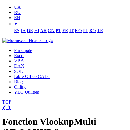
UA
RU
EN
⯈
ES
JA
DE
HI
AR
CN
PT
FR
IT
KO
PL
RO
TR
Principale
Excel
VBA
DAX
SQL
Libre Office CALC
Blog
Online
YLC Utilities
TOP
❮
❯
Fonction VlookupMulti