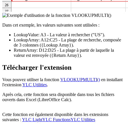
Dans cet exemple, les valeurs suivantes sont utilisées :
LookupValue:
A3
- La valeur à rechercher
("US")
.
LookupArray:
A12:C25
- La plage de recherche, composée
de 3 colonnes
({Lookup Array})
.
ReturnArray:
D12:D25
- La plage à partir de laquelle la
valeur est renvoyée
({Return Array})
.
Télécharger l'extension
Vous pouvez utiliser la fonction
VLOOKUPMULTI()
en installant
l'extension
YLC Utilities
.
Après cela, cette fonction sera disponible dans tous les fichiers
ouverts dans Excel (LibreOffice Calc).
Cette fonction est également disponible dans les extensions
suivantes :
YLC Light
YLC Functions
YLC Utilities