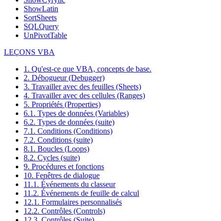
ShowLatin
SortSheets
SQLQuery
UnPivotTable
LEÇONS VBA
1. Qu'est-ce que VBA, concepts de base.
2. Débogueur (Debugger)
3. Travailler avec des feuilles (Sheets)
4. Travailler avec des cellules (Ranges)
5. Propriétés (Properties)
6.1. Types de données (Variables)
6.2. Types de données (suite)
7.1. Conditions (Conditions)
7.2. Conditions (suite)
8.1. Boucles (Loops)
8.2. Cycles (suite)
9. Procédures et fonctions
10. Fenêtres de dialogue
11.1. Événements du classeur
11.2. Événements de feuille de calcul
12.1. Formulaires personnalisés
12.2. Contrôles (Controls)
12.3. Contrôles (Suite)