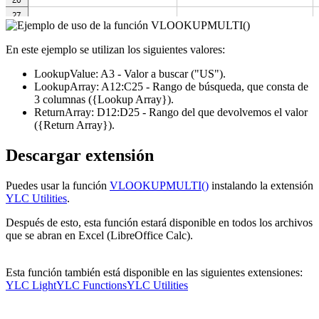
En este ejemplo se utilizan los siguientes valores:
LookupValue:
A3
- Valor a buscar
("US")
.
LookupArray:
A12:C25
- Rango de búsqueda, que consta de
3 columnas
({Lookup Array})
.
ReturnArray:
D12:D25
- Rango del que devolvemos el valor
({Return Array})
.
Descargar extensión
Puedes usar la función
VLOOKUPMULTI()
instalando la extensión
YLC Utilities
.
Después de esto, esta función estará disponible en todos los archivos
que se abran en Excel (LibreOffice Calc).
Esta función también está disponible en las siguientes extensiones:
YLC Light
YLC Functions
YLC Utilities