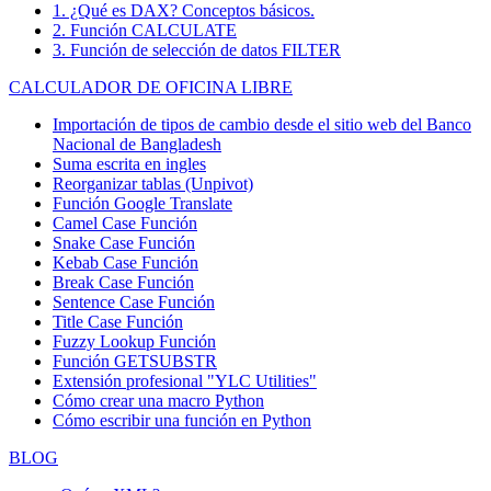
1. ¿Qué es DAX? Conceptos básicos.
2. Función CALCULATE
3. Función de selección de datos FILTER
CALCULADOR DE OFICINA LIBRE
Importación de tipos de cambio desde el sitio web del Banco
Nacional de Bangladesh
Suma escrita en ingles
Reorganizar tablas (Unpivot)
Función
Google Translate
Camel Case Función
Snake Case Función
Kebab Case Función
Break Case Función
Sentence Case Función
Title Case Función
Fuzzy Lookup
Función
Función GETSUBSTR
Extensión profesional "YLC Utilities"
Cómo crear una macro Python
Cómo escribir una función en Python
BLOG