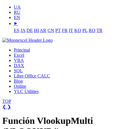
UA
RU
EN
⯈
ES
JA
DE
HI
AR
CN
PT
FR
IT
KO
PL
RO
TR
Principal
Excel
VBA
DAX
SQL
Libre Office CALC
Blog
Online
YLC Utilities
TOP
❮
❯
Función VlookupMulti