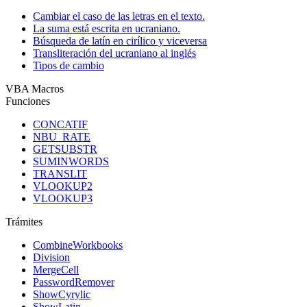
Cambiar el caso de las letras en el texto.
La suma está escrita en ucraniano.
Búsqueda de latín en cirílico y viceversa
Transliteración del ucraniano al inglés
Tipos de cambio
VBA Macros
Funciones
CONCATIF
NBU_RATE
GETSUBSTR
SUMINWORDS
TRANSLIT
VLOOKUP2
VLOOKUP3
Trámites
CombineWorkbooks
Division
MergeCell
PasswordRemover
ShowCyrylic
ShowLatin