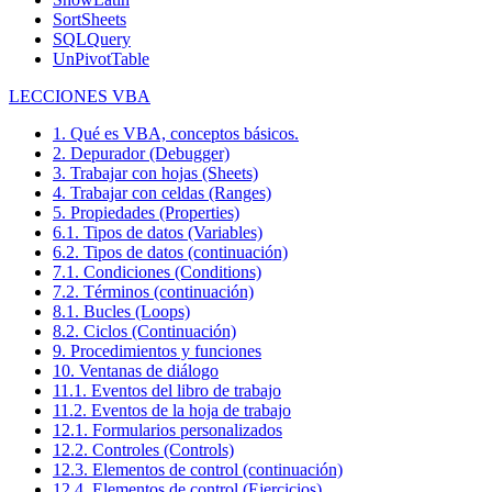
SortSheets
SQLQuery
UnPivotTable
LECCIONES VBA
1. Qué es VBA, conceptos básicos.
2. Depurador (Debugger)
3. Trabajar con hojas (Sheets)
4. Trabajar con celdas (Ranges)
5. Propiedades (Properties)
6.1. Tipos de datos (Variables)
6.2. Tipos de datos (continuación)
7.1. Condiciones (Conditions)
7.2. Términos (continuación)
8.1. Bucles (Loops)
8.2. Ciclos (Continuación)
9. Procedimientos y funciones
10. Ventanas de diálogo
11.1. Eventos del libro de trabajo
11.2. Eventos de la hoja de trabajo
12.1. Formularios personalizados
12.2. Controles (Controls)
12.3. Elementos de control (continuación)
12.4. Elementos de control (Ejercicios)