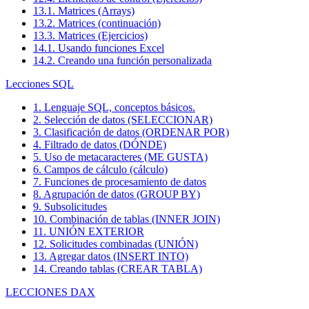
13.1. Matrices (Arrays)
13.2. Matrices (continuación)
13.3. Matrices (Ejercicios)
14.1. Usando funciones Excel
14.2. Creando una función personalizada
Lecciones SQL
1. Lenguaje SQL, conceptos básicos.
2. Selección de datos (SELECCIONAR)
3. Clasificación de datos (ORDENAR POR)
4. Filtrado de datos (DÓNDE)
5. Uso de metacaracteres (ME GUSTA)
6. Campos de cálculo (cálculo)
7. Funciones de procesamiento de datos
8. Agrupación de datos (GROUP BY)
9. Subsolicitudes
10. Combinación de tablas (INNER JOIN)
11. UNIÓN EXTERIOR
12. Solicitudes combinadas (UNIÓN)
13. Agregar datos (INSERT INTO)
14. Creando tablas (CREAR TABLA)
LECCIONES DAX