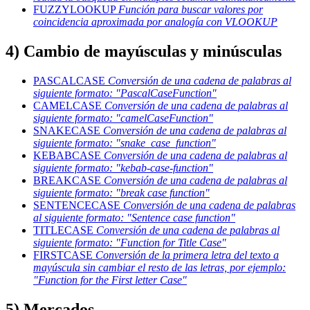
FUZZYLOOKUP
Función para buscar valores por
coincidencia aproximada por analogía con VLOOKUP
4) Cambio de mayúsculas y minúsculas
PASCALCASE
Conversión de una cadena de palabras al
siguiente formato:
"PascalCaseFunction"
CAMELCASE
Conversión de una cadena de palabras al
siguiente formato:
"camelCaseFunction"
SNAKECASE
Conversión de una cadena de palabras al
siguiente formato:
"snake_case_function"
KEBABCASE
Conversión de una cadena de palabras al
siguiente formato:
"kebab-case-function"
BREAKCASE
Conversión de una cadena de palabras al
siguiente formato:
"break case function"
SENTENCECASE
Conversión de una cadena de palabras
al siguiente formato:
"Sentence case function"
TITLECASE
Conversión de una cadena de palabras al
siguiente formato:
"Function for Title Case"
FIRSTCASE
Conversión de la primera letra del texto a
mayúscula sin cambiar el resto de las letras, por ejemplo:
"Function for the First letter Case"
5) Mercados