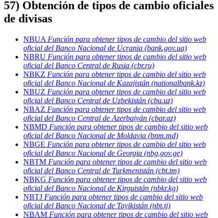
5
7
) Obtención de tipos de cambio oficiales
de divisas
NBUA
Función para obtener tipos de cambio del sitio web
oficial del Banco Nacional de Ucrania (bank.gov.ua)
NBRU
Función para obtener tipos de cambio del sitio web
oficial del Banco Central de Rusia (cbr.ru)
NBKZ
Función para obtener tipos de cambio del sitio web
oficial del Banco Nacional de Kazajistán (nationalbank.kz)
NBUZ
Función para obtener tipos de cambio del sitio web
oficial del Banco Central de Uzbekistán (cbu.uz)
NBAZ
Función para obtener tipos de cambio del sitio web
oficial del Banco Central de Azerbaiyán (cbar.az)
NBMD
Función para obtener tipos de cambio del sitio web
oficial del Banco Nacional de Moldavia (bnm.md)
NBGE
Función para obtener tipos de cambio del sitio web
oficial del Banco Nacional de Georgia (nbg.gov.ge)
NBTM
Función para obtener tipos de cambio del sitio web
oficial del Banco Central de Turkmenistán (cbt.tm)
NBKG
Función para obtener tipos de cambio del sitio web
oficial del Banco Nacional de Kirguistán (nbkr.kg)
NBTJ
Función para obtener tipos de cambio del sitio web
oficial del Banco Nacional de Tayikistán (nbt.tj)
NBAM
Función para obtener tipos de cambio del sitio web