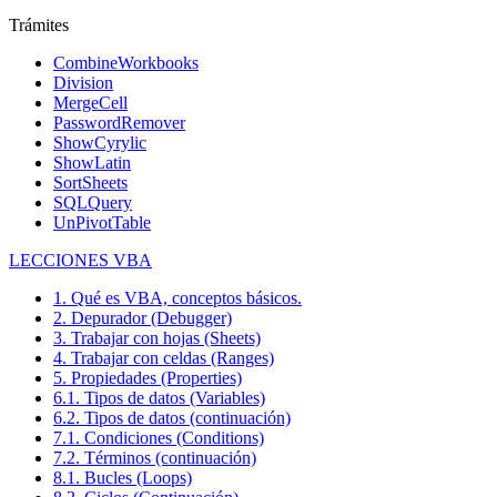
Trámites
CombineWorkbooks
Division
MergeCell
PasswordRemover
ShowCyrylic
ShowLatin
SortSheets
SQLQuery
UnPivotTable
LECCIONES VBA
1. Qué es VBA, conceptos básicos.
2. Depurador (Debugger)
3. Trabajar con hojas (Sheets)
4. Trabajar con celdas (Ranges)
5. Propiedades (Properties)
6.1. Tipos de datos (Variables)
6.2. Tipos de datos (continuación)
7.1. Condiciones (Conditions)
7.2. Términos (continuación)
8.1. Bucles (Loops)