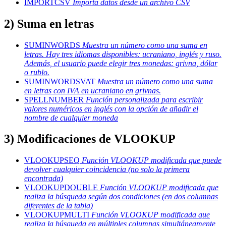
IMPORTCSV
Importa datos desde un archivo CSV
2) Suma en letras
SUMINWORDS
Muestra un número como una suma en
letras. Hay tres idiomas disponibles: ucraniano, inglés y ruso.
Además, el usuario puede elegir tres monedas: grivna, dólar
o rublo.
SUMINWORDSVAT
Muestra un número como una suma
en letras con IVA en ucraniano en grivnas.
SPELLNUMBER
Función personalizada para escribir
valores numéricos en inglés con la opción de añadir el
nombre de cualquier moneda
3) Modificaciones de VLOOKUP
VLOOKUPSEQ
Función VLOOKUP modificada que puede
devolver cualquier coincidencia (no solo la primera
encontrada)
VLOOKUPDOUBLE
Función VLOOKUP modificada que
realiza la búsqueda según dos condiciones (en dos columnas
diferentes de la tabla)
VLOOKUPMULTI
Función VLOOKUP modificada que
realiza la búsqueda en múltiples columnas simultáneamente