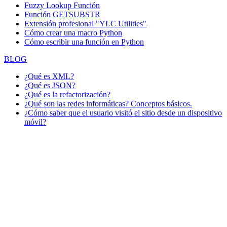
Fuzzy Lookup
Función
Función GETSUBSTR
Extensión profesional "YLC Utilities"
Cómo crear una macro Python
Cómo escribir una función en Python
BLOG
¿Qué es XML?
¿Qué es JSON?
¿Qué es la refactorización?
¿Qué son las redes informáticas? Conceptos básicos.
¿Cómo saber que el usuario visitó el sitio desde un dispositivo
móvil?