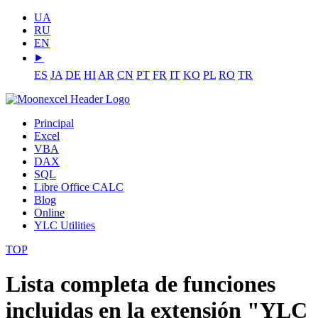
UA
RU
EN
⯈
ES
JA
DE
HI
AR
CN
PT
FR
IT
KO
PL
RO
TR
Principal
Excel
VBA
DAX
SQL
Libre Office CALC
Blog
Online
YLC Utilities
TOP
Lista completa de funciones
incluidas en la extensión "YLC