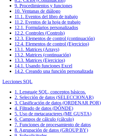
8.2. Ciclos (Continuación)
9. Procedimientos y funciones
10. Ventanas de diálogo
11.1. Eventos del libro de trabajo
11.2. Eventos de la hoja de trabajo
12.1. Formularios personalizados
12.2. Controles (Controls)
12.3. Elementos de control (continuación)
12.4. Elementos de control (Ejercicios)
13.1. Matrices (Arrays)
13.2. Matrices (continuación)
13.3. Matrices (Ejercicios)
14.1. Usando funciones Excel
14.2. Creando una función personalizada
Lecciones SQL
1. Lenguaje SQL, conceptos básicos.
2. Selección de datos (SELECCIONAR)
3. Clasificación de datos (ORDENAR POR)
4. Filtrado de datos (DÓNDE)
5. Uso de metacaracteres (ME GUSTA)
6. Campos de cálculo (cálculo)
7. Funciones de procesamiento de datos
8. Agrupación de datos (GROUP BY)
9. Subsolicitudes