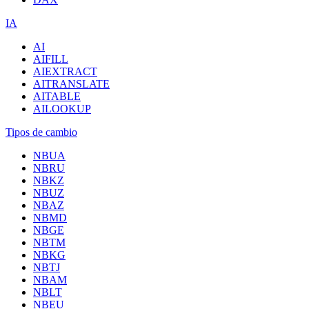
IA
AI
AIFILL
AIEXTRACT
AITRANSLATE
AITABLE
AILOOKUP
Tipos de cambio
NBUA
NBRU
NBKZ
NBUZ
NBAZ
NBMD
NBGE
NBTM
NBKG
NBTJ
NBAM
NBLT
NBEU