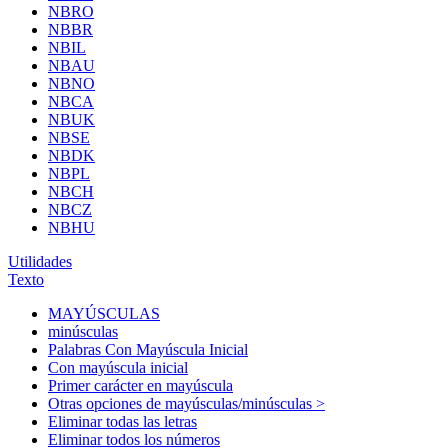
NBRO
NBBR
NBIL
NBAU
NBNO
NBCA
NBUK
NBSE
NBDK
NBPL
NBCH
NBCZ
NBHU
Utilidades
Texto
MAYÚSCULAS
minúsculas
Palabras Con Mayúscula Inicial
Con mayúscula inicial
Primer carácter en mayúscula
Otras opciones de mayúsculas/minúsculas >
Eliminar todas las letras
Eliminar todos los números