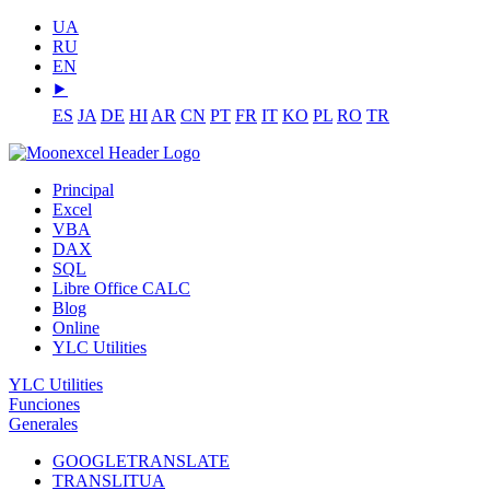
UA
RU
EN
⯈
ES
JA
DE
HI
AR
CN
PT
FR
IT
KO
PL
RO
TR
Principal
Excel
VBA
DAX
SQL
Libre Office CALC
Blog
Online
YLC Utilities
YLC Utilities
Funciones
Generales
GOOGLETRANSLATE
TRANSLITUA