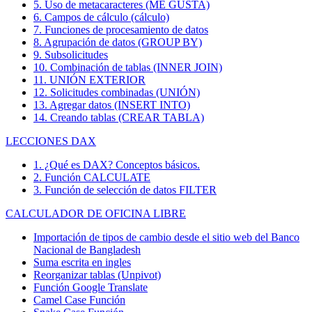
5. Uso de metacaracteres (ME GUSTA)
6. Campos de cálculo (cálculo)
7. Funciones de procesamiento de datos
8. Agrupación de datos (GROUP BY)
9. Subsolicitudes
10. Combinación de tablas (INNER JOIN)
11. UNIÓN EXTERIOR
12. Solicitudes combinadas (UNIÓN)
13. Agregar datos (INSERT INTO)
14. Creando tablas (CREAR TABLA)
LECCIONES DAX
1. ¿Qué es DAX? Conceptos básicos.
2. Función CALCULATE
3. Función de selección de datos FILTER
CALCULADOR DE OFICINA LIBRE
Importación de tipos de cambio desde el sitio web del Banco
Nacional de Bangladesh
Suma escrita en ingles
Reorganizar tablas (Unpivot)
Función
Google Translate
Camel Case Función