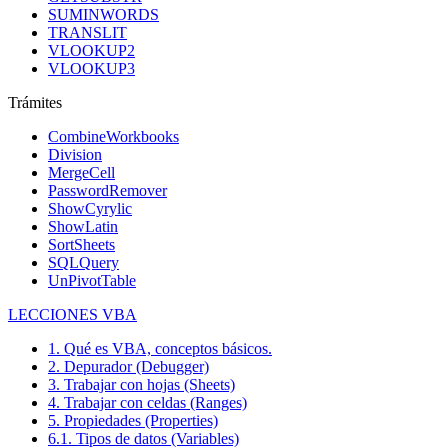
SUMINWORDS
TRANSLIT
VLOOKUP2
VLOOKUP3
Trámites
CombineWorkbooks
Division
MergeCell
PasswordRemover
ShowCyrylic
ShowLatin
SortSheets
SQLQuery
UnPivotTable
LECCIONES VBA
1. Qué es VBA, conceptos básicos.
2. Depurador (Debugger)
3. Trabajar con hojas (Sheets)
4. Trabajar con celdas (Ranges)
5. Propiedades (Properties)
6.1. Tipos de datos (Variables)