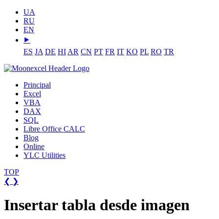
UA
RU
EN
⯈
ES
JA
DE
HI
AR
CN
PT
FR
IT
KO
PL
RO
TR
Principal
Excel
VBA
DAX
SQL
Libre Office CALC
Blog
Online
YLC Utilities
TOP
❮
❯
Insertar tabla desde imagen