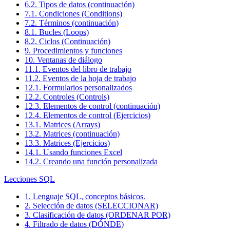
6.2. Tipos de datos (continuación)
7.1. Condiciones (Conditions)
7.2. Términos (continuación)
8.1. Bucles (Loops)
8.2. Ciclos (Continuación)
9. Procedimientos y funciones
10. Ventanas de diálogo
11.1. Eventos del libro de trabajo
11.2. Eventos de la hoja de trabajo
12.1. Formularios personalizados
12.2. Controles (Controls)
12.3. Elementos de control (continuación)
12.4. Elementos de control (Ejercicios)
13.1. Matrices (Arrays)
13.2. Matrices (continuación)
13.3. Matrices (Ejercicios)
14.1. Usando funciones Excel
14.2. Creando una función personalizada
Lecciones SQL
1. Lenguaje SQL, conceptos básicos.
2. Selección de datos (SELECCIONAR)
3. Clasificación de datos (ORDENAR POR)
4. Filtrado de datos (DÓNDE)