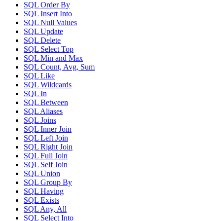
SQL Order By
SQL Insert Into
SQL Null Values
SQL Update
SQL Delete
SQL Select Top
SQL Min and Max
SQL Count, Avg, Sum
SQL Like
SQL Wildcards
SQL In
SQL Between
SQL Aliases
SQL Joins
SQL Inner Join
SQL Left Join
SQL Right Join
SQL Full Join
SQL Self Join
SQL Union
SQL Group By
SQL Having
SQL Exists
SQL Any, All
SQL Select Into