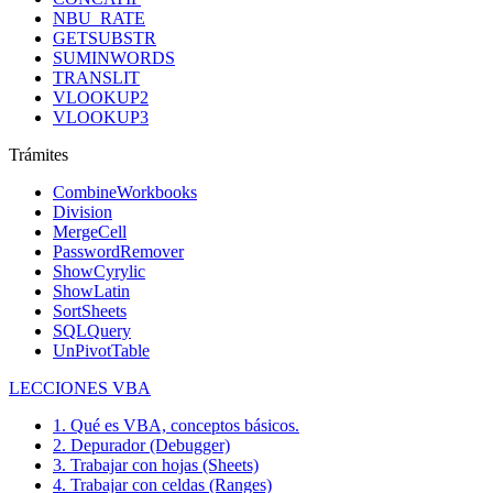
NBU_RATE
GETSUBSTR
SUMINWORDS
TRANSLIT
VLOOKUP2
VLOOKUP3
Trámites
CombineWorkbooks
Division
MergeCell
PasswordRemover
ShowCyrylic
ShowLatin
SortSheets
SQLQuery
UnPivotTable
LECCIONES VBA
1. Qué es VBA, conceptos básicos.
2. Depurador (Debugger)
3. Trabajar con hojas (Sheets)
4. Trabajar con celdas (Ranges)