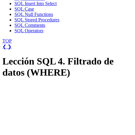
SQL Insert Into Select
SQL Case
SQL Null Functions
SQL Stored Procedures
SQL Comments
SQL Operators
TOP
❮
❯
Lección SQL 4. Filtrado de
datos (WHERE)