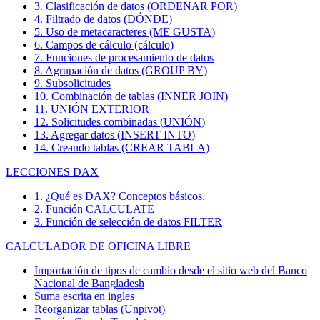
3. Clasificación de datos (ORDENAR POR)
4. Filtrado de datos (DÓNDE)
5. Uso de metacaracteres (ME GUSTA)
6. Campos de cálculo (cálculo)
7. Funciones de procesamiento de datos
8. Agrupación de datos (GROUP BY)
9. Subsolicitudes
10. Combinación de tablas (INNER JOIN)
11. UNIÓN EXTERIOR
12. Solicitudes combinadas (UNIÓN)
13. Agregar datos (INSERT INTO)
14. Creando tablas (CREAR TABLA)
LECCIONES DAX
1. ¿Qué es DAX? Conceptos básicos.
2. Función CALCULATE
3. Función de selección de datos FILTER
CALCULADOR DE OFICINA LIBRE
Importación de tipos de cambio desde el sitio web del Banco
Nacional de Bangladesh
Suma escrita en ingles
Reorganizar tablas (Unpivot)