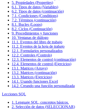
5. Propiedades (Properties)
6.1. Tipos de datos (Variables)
6.2. Tipos de datos (continuación)
7.1. Condiciones (Conditions)
7.2. Términos (continuación)
8.1. Bucles (Loops)
8.2. Ciclos (Continuación)
9. Procedimientos y funciones
10. Ventanas de diálogo
11.1. Eventos del libro de trabajo
11.2. Eventos de la hoja de trabajo
12.1. Formularios personalizados
12.2. Controles (Controls)
12.3. Elementos de control (continuación)
12.4. Elementos de control (Ejercicios)
13.1. Matrices (Arrays)
13.2. Matrices (continuación)
13.3. Matrices (Ejercicios)
14.1. Usando funciones Excel
14.2. Creando una función personalizada
Lecciones SQL
1. Lenguaje SQL, conceptos básicos.
2. Selección de datos (SELECCIONAR)