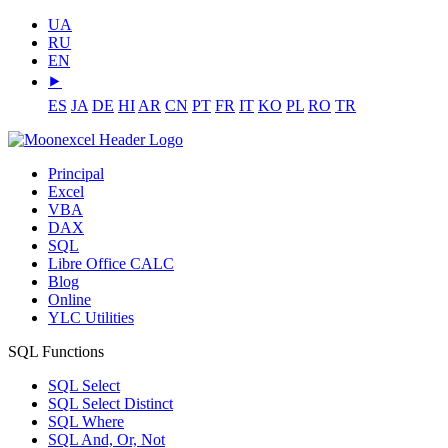
UA
RU
EN
⯈
ES
JA
DE
HI
AR
CN
PT
FR
IT
KO
PL
RO
TR
Principal
Excel
VBA
DAX
SQL
Libre Office CALC
Blog
Online
YLC Utilities
SQL Functions
SQL Select
SQL Select Distinct
SQL Where
SQL And, Or, Not