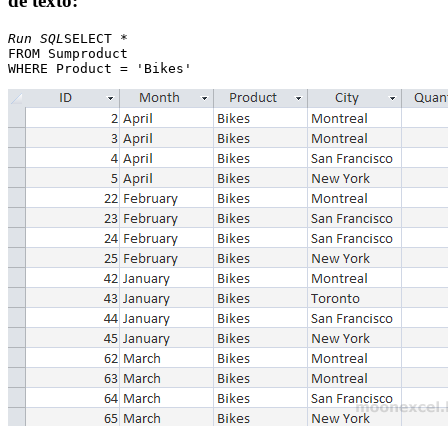
de texto:
Run SQL
SELECT * 

FROM Sumproduct 
