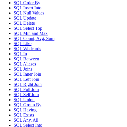
SQL Order By
SQL Insert Into
SQL Null Values
SQL Update
SQL Delete
SQL Select Top
SQL Min and Max
SQL Count, Avg, Sum
SQL Like
SQL Wildcards
SQL In
SQL Between
SQL Aliases
SQL Joins
SQL Inner Join
SQL Left Join
SQL Right Join
SQL Full Join
SQL Self Join
SQL Union
SQL Group By
SQL Having
SQL Exists
SQL Any, All
SQL Select Into