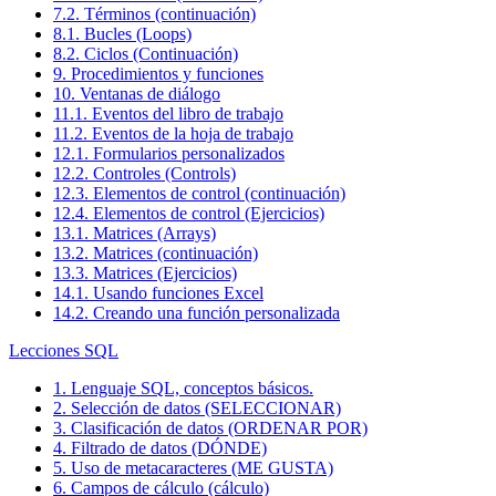
7.2. Términos (continuación)
8.1. Bucles (Loops)
8.2. Ciclos (Continuación)
9. Procedimientos y funciones
10. Ventanas de diálogo
11.1. Eventos del libro de trabajo
11.2. Eventos de la hoja de trabajo
12.1. Formularios personalizados
12.2. Controles (Controls)
12.3. Elementos de control (continuación)
12.4. Elementos de control (Ejercicios)
13.1. Matrices (Arrays)
13.2. Matrices (continuación)
13.3. Matrices (Ejercicios)
14.1. Usando funciones Excel
14.2. Creando una función personalizada
Lecciones SQL
1. Lenguaje SQL, conceptos básicos.
2. Selección de datos (SELECCIONAR)
3. Clasificación de datos (ORDENAR POR)
4. Filtrado de datos (DÓNDE)
5. Uso de metacaracteres (ME GUSTA)
6. Campos de cálculo (cálculo)