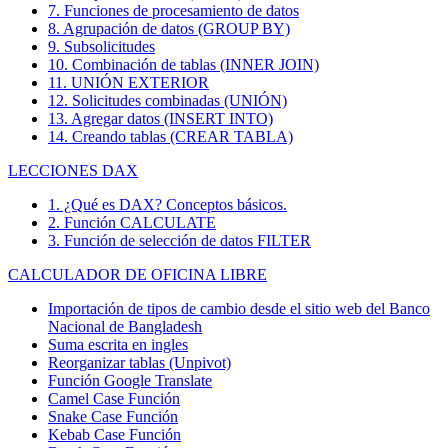
7. Funciones de procesamiento de datos
8. Agrupación de datos (GROUP BY)
9. Subsolicitudes
10. Combinación de tablas (INNER JOIN)
11. UNIÓN EXTERIOR
12. Solicitudes combinadas (UNIÓN)
13. Agregar datos (INSERT INTO)
14. Creando tablas (CREAR TABLA)
LECCIONES DAX
1. ¿Qué es DAX? Conceptos básicos.
2. Función CALCULATE
3. Función de selección de datos FILTER
CALCULADOR DE OFICINA LIBRE
Importación de tipos de cambio desde el sitio web del Banco
Nacional de Bangladesh
Suma escrita en ingles
Reorganizar tablas (Unpivot)
Función
Google Translate
Camel Case Función
Snake Case Función
Kebab Case Función