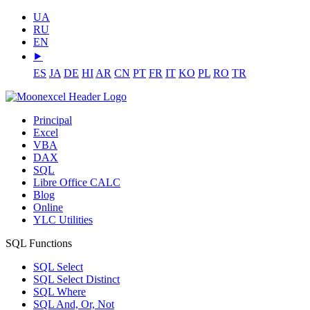
UA
RU
EN
⯈
ES
JA
DE
HI
AR
CN
PT
FR
IT
KO
PL
RO
TR
Principal
Excel
VBA
DAX
SQL
Libre Office CALC
Blog
Online
YLC Utilities
SQL Functions
SQL Select
SQL Select Distinct
SQL Where
SQL And, Or, Not