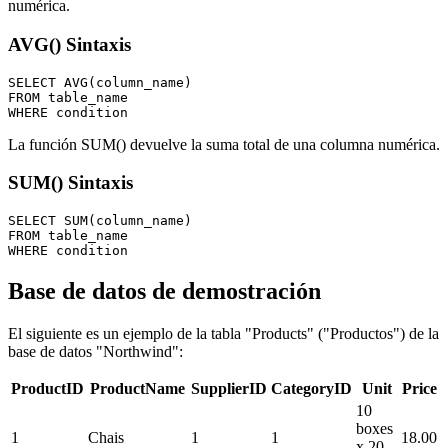
numérica.
AVG() Sintaxis
SELECT AVG(column_name)

FROM table_name

La función SUM() devuelve la suma total de una columna numérica.
SUM() Sintaxis
SELECT SUM(column_name)

FROM table_name

Base de datos de demostración
El siguiente es un ejemplo de la tabla "Products" ("Productos") de la
base de datos "Northwind":
ProductID
ProductName
SupplierID
CategoryID
Unit
Price
10
boxes
1
Chais
1
1
18.00
x 20