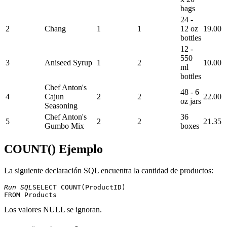
bags
24 -
2
Chang
1
1
12 oz
19.00
bottles
12 -
550
3
Aniseed Syrup
1
2
10.00
ml
bottles
Chef Anton's
48 - 6
4
Cajun
2
2
22.00
oz jars
Seasoning
Chef Anton's
36
5
2
2
21.35
Gumbo Mix
boxes
COUNT() Ejemplo
La siguiente declaración SQL encuentra la cantidad de productos:
Run SQL
SELECT COUNT(ProductID) 

Los valores NULL se ignoran.