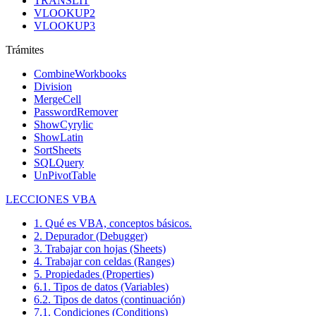
TRANSLIT
VLOOKUP2
VLOOKUP3
Trámites
CombineWorkbooks
Division
MergeCell
PasswordRemover
ShowCyrylic
ShowLatin
SortSheets
SQLQuery
UnPivotTable
LECCIONES VBA
1. Qué es VBA, conceptos básicos.
2. Depurador (Debugger)
3. Trabajar con hojas (Sheets)
4. Trabajar con celdas (Ranges)
5. Propiedades (Properties)
6.1. Tipos de datos (Variables)
6.2. Tipos de datos (continuación)
7.1. Condiciones (Conditions)