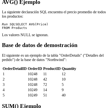
AVG() Ejemplo
La siguiente declaración SQL encuentra el precio promedio de todos
los productos:
Run SQL
SELECT AVG(Price) 

Los valores NULL se ignoran.
Base de datos de demostración
El siguiente es un ejemplo de la tabla "OrderDetails" ("Detalles del
pedido") de la base de datos "Northwind":
OrderDetailID
OrderID
ProductID
Quantity
1
10248
11
12
2
10248
42
10
3
10248
72
5
4
10249
14
9
5
10249
51
40
SUM() Ejemplo