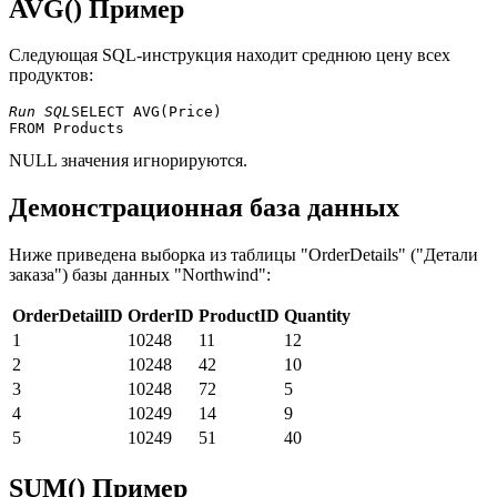
AVG() Пример
Следующая SQL-инструкция находит среднюю цену всех
продуктов:
Run SQL
SELECT AVG(Price) 

NULL значения игнорируются.
Демонстрационная база данных
Ниже приведена выборка из таблицы "OrderDetails" ("Детали
заказа") базы данных "Northwind":
OrderDetailID
OrderID
ProductID
Quantity
1
10248
11
12
2
10248
42
10
3
10248
72
5
4
10249
14
9
5
10249
51
40
SUM() Пример