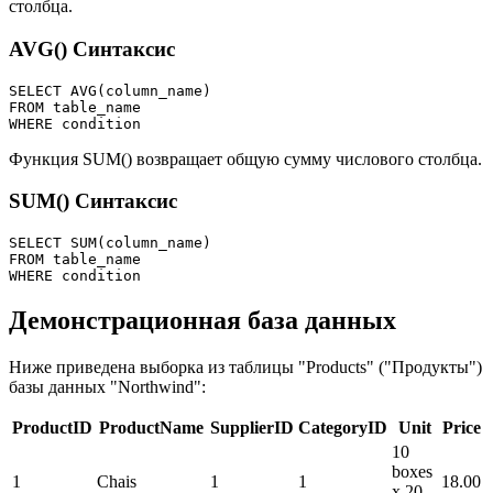
столбца.
AVG() Синтаксис
SELECT AVG(column_name)

FROM table_name

Функция SUM() возвращает общую сумму числового столбца.
SUM() Синтаксис
SELECT SUM(column_name)

FROM table_name

Демонстрационная база данных
Ниже приведена выборка из таблицы "Products" ("Продукты")
базы данных "Northwind":
ProductID
ProductName
SupplierID
CategoryID
Unit
Price
10
boxes
1
Chais
1
1
18.00
x 20