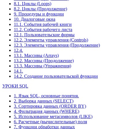
8.1. Циклы (Loops)
8.2. Циклы (Продолжение)
9. Процедуры и функции
10. Диалоговые окна
11.1. События рабочей книги
11.2. События рабочего листа
12.1. Пользовательские формы
12.2. Элементы управления (Controls)
12.3. Элементы управления (Продолжение)
12.4.
13.1. Массивы (Arrays)
13.2. Массивы (Продолжение)
13.3. Массивы (Упражнения)
14.1.
14.2. Создание пользовательской функции
УРОКИ SQL
1. Язык SQL, основные понятия.
2. Выборка данных (SELECT)
3. Сортировка данных (ORDER BY)
4. Фильтрация данных (WHERE)
5. Использование метасимволов (LIKE)
6. Расчетные (вычислительные) поля
7. Функции обработки данных