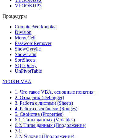
VLOOKUP2
VLOOKUP3
Процедуры
CombineWorkbooks
Division
MergeCell
PasswordRemover
ShowCyrylic
ShowLatin
SortSheets
SQLQuery
UnPivotTable
УРОКИ VBA
1. Что такое VBA, основные понятия.
2. Отладчик (Debugger)
3. Работа с листами (Sheets)
4. Работа с ячейками (Ranges)
5. Свойства (Properties)
6.1. Типы данных (Variables)
6.2. Типы данных (Продолжение)
7.1.
7.2. Условия (Продолжение)