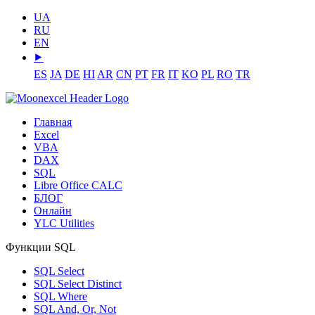
UA
RU
EN
⯈
ES
JA
DE
HI
AR
CN
PT
FR
IT
KO
PL
RO
TR
Главная
Excel
VBA
DAX
SQL
Libre Office CALC
БЛОГ
Онлайн
YLC Utilities
Функции SQL
SQL Select
SQL Select Distinct
SQL Where
SQL And, Or, Not