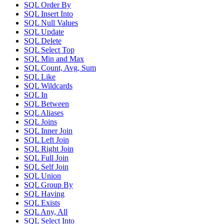
SQL Order By
SQL Insert Into
SQL Null Values
SQL Update
SQL Delete
SQL Select Top
SQL Min and Max
SQL Count, Avg, Sum
SQL Like
SQL Wildcards
SQL In
SQL Between
SQL Aliases
SQL Joins
SQL Inner Join
SQL Left Join
SQL Right Join
SQL Full Join
SQL Self Join
SQL Union
SQL Group By
SQL Having
SQL Exists
SQL Any, All
SQL Select Into