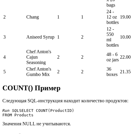
bags
24 -
2
Chang
1
1
12 oz
19.00
bottles
12 -
550
3
Aniseed Syrup
1
2
10.00
ml
bottles
Chef Anton's
48 - 6
4
Cajun
2
2
22.00
oz jars
Seasoning
Chef Anton's
36
5
2
2
21.35
Gumbo Mix
boxes
COUNT() Пример
Следующая SQL-инструкция находит количество продуктов:
Run SQL
SELECT COUNT(ProductID) 

Значения NULL не учитываются.