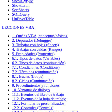
ShowCyrylic
ShowLatin
SortSheets
SQLQuery
UnPivotTable
LECCIONES VBA
1. Qué es VBA, conceptos básicos.
2. Depurador (Debugger)
3. Trabajar con hojas (Sheets)
4. Trabajar con celdas (Ranges)
5. Propiedades (Properties)
6.1. Tipos de datos (Variables)
6.2. Tipos de datos (continuación)
7.1. Condiciones (Conditions)
7.2. Términos (continuación)
8.1. Bucles (Loops)
8.2. Ciclos (Continuación)
9. Procedimientos y funciones
10. Ventanas de diálogo
11.1. Eventos del libro de trabajo
11.2. Eventos de la hoja de trabajo
12.1. Formularios personalizados
12.2. Controles (Controls)