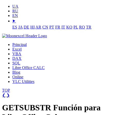
UA
RU
EN
⯈
ES
JA
DE
HI
AR
CN
PT
FR
IT
KO
PL
RO
TR
Principal
Excel
VBA
DAX
SQL
Libre Office CALC
Blog
Online
YLC Utilities
TOP
❮
❯
GETSUBSTR Función para