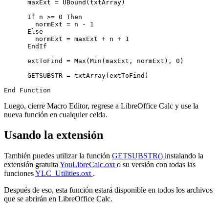
      maxExt = UBound(txtArray)

      If n >= 0 Then 

        normExt = n - 1

      Else      

        normExt = maxExt + n + 1

      EndIf      

      extToFind = Max(Min(maxExt, normExt), 0)

      GETSUBSTR = txtArray(extToFind)

Luego, cierre Macro Editor, regrese a LibreOffice Calc y use la
nueva función en cualquier celda.
Usando la extensión
También puedes utilizar la función
GETSUBSTR()
instalando la
extensión gratuita
YouLibreCalc.oxt
o su versión con todas las
funciones
YLC_Utilities.oxt
.
Después de eso, esta función estará disponible en todos los archivos
que se abrirán en LibreOffice Calc.