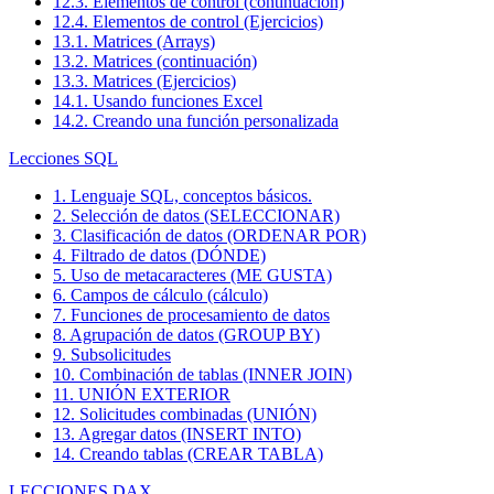
12.3. Elementos de control (continuación)
12.4. Elementos de control (Ejercicios)
13.1. Matrices (Arrays)
13.2. Matrices (continuación)
13.3. Matrices (Ejercicios)
14.1. Usando funciones Excel
14.2. Creando una función personalizada
Lecciones SQL
1. Lenguaje SQL, conceptos básicos.
2. Selección de datos (SELECCIONAR)
3. Clasificación de datos (ORDENAR POR)
4. Filtrado de datos (DÓNDE)
5. Uso de metacaracteres (ME GUSTA)
6. Campos de cálculo (cálculo)
7. Funciones de procesamiento de datos
8. Agrupación de datos (GROUP BY)
9. Subsolicitudes
10. Combinación de tablas (INNER JOIN)
11. UNIÓN EXTERIOR
12. Solicitudes combinadas (UNIÓN)
13. Agregar datos (INSERT INTO)
14. Creando tablas (CREAR TABLA)
LECCIONES DAX