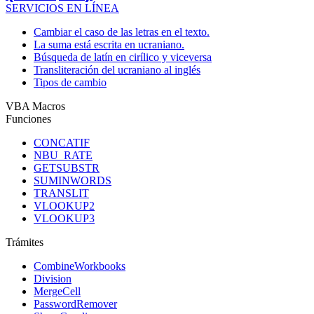
SERVICIOS EN LÍNEA
Cambiar el caso de las letras en el texto.
La suma está escrita en ucraniano.
Búsqueda de latín en cirílico y viceversa
Transliteración del ucraniano al inglés
Tipos de cambio
VBA Macros
Funciones
CONCATIF
NBU_RATE
GETSUBSTR
SUMINWORDS
TRANSLIT
VLOOKUP2
VLOOKUP3
Trámites
CombineWorkbooks
Division
MergeCell
PasswordRemover