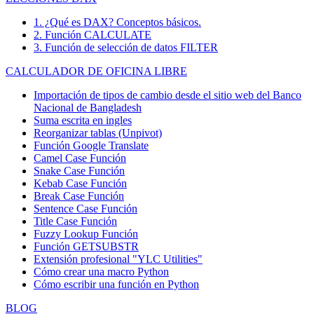
1. ¿Qué es DAX? Conceptos básicos.
2. Función CALCULATE
3. Función de selección de datos FILTER
CALCULADOR DE OFICINA LIBRE
Importación de tipos de cambio desde el sitio web del Banco
Nacional de Bangladesh
Suma escrita en ingles
Reorganizar tablas (Unpivot)
Función
Google Translate
Camel Case Función
Snake Case Función
Kebab Case Función
Break Case Función
Sentence Case Función
Title Case Función
Fuzzy Lookup
Función
Función GETSUBSTR
Extensión profesional "YLC Utilities"
Cómo crear una macro Python
Cómo escribir una función en Python
BLOG