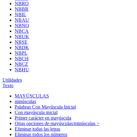
NBRO
NBBR
NBIL
NBAU
NBNO
NBCA
NBUK
NBSE
NBDK
NBPL
NBCH
NBCZ
NBHU
Utilidades
Texto
MAYÚSCULAS
minúsculas
Palabras Con Mayúscula Inicial
Con mayúscula inicial
Primer carácter en mayúscula
Otras opciones de mayúsculas/minúsculas >
Eliminar todas las letras
Eliminar todos los números