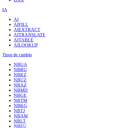
IA
AI
AIFILL
AIEXTRACT
AITRANSLATE
AITABLE
AILOOKUP
Tipos de cambio
NBUA
NBRU
NBKZ
NBUZ
NBAZ
NBMD
NBGE
NBTM
NBKG
NBTJ
NBAM
NBLT
NBEU