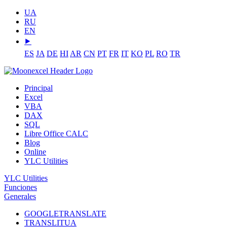
UA
RU
EN
⯈
ES
JA
DE
HI
AR
CN
PT
FR
IT
KO
PL
RO
TR
Principal
Excel
VBA
DAX
SQL
Libre Office CALC
Blog
Online
YLC Utilities
YLC Utilities
Funciones
Generales
GOOGLETRANSLATE
TRANSLITUA