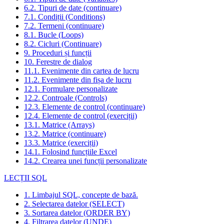
6.2. Tipuri de date (continuare)
7.1. Condiții (Conditions)
7.2. Termeni (continuare)
8.1. Bucle (Loops)
8.2. Cicluri (Continuare)
9. Proceduri și funcții
10. Ferestre de dialog
11.1. Evenimente din cartea de lucru
11.2. Evenimente din fișa de lucru
12.1. Formulare personalizate
12.2. Controale (Controls)
12.3. Elemente de control (continuare)
12.4. Elemente de control (exerciții)
13.1. Matrice (Arrays)
13.2. Matrice (continuare)
13.3. Matrice (exerciții)
14.1. Folosind funcțiile Excel
14.2. Crearea unei funcții personalizate
LECȚII SQL
1. Limbajul SQL, concepte de bază.
2. Selectarea datelor (SELECT)
3. Sortarea datelor (ORDER BY)
4. Filtrarea datelor (UNDE)