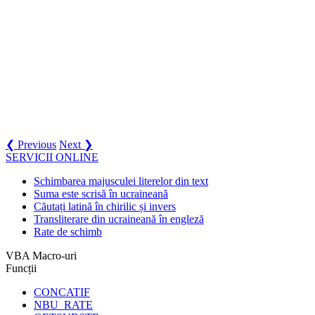
❮ Previous
Next ❯
SERVICII ONLINE
Schimbarea majusculei literelor din text
Suma este scrisă în ucraineană
Căutați latină în chirilic și invers
Transliterare din ucraineană în engleză
Rate de schimb
VBA Macro-uri
Funcții
CONCATIF
NBU_RATE