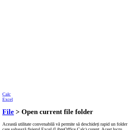
Calc
Excel
File
> Open current file folder
Această utilitate convenabilă vă permite să deschideți rapid un folder
care salvează fișierul Excel (LibreOffice Calc) curent. Acest lucru