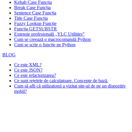
Kebab Case Funcția
Break Case Funcția
Sentence Case Funcția
Title Case Funcția
Fuzzy Lookup
Funcţie
Funcția GETSUBSTR
Extensie profesională „YLC Utilities”
Cum se creează o macrocomandă Python
Cum se scrie o funcție pe Python
BLOG
Ce este XML?
Ce este JSON?
Ce este refactorizarea?
Ce sunt rețelele de calculatoare. Concepte de bază.
Cum să afli că utilizatorul a vizitat site-ul de pe un dispozitiv
mobil?