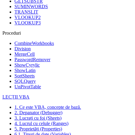
GETSUBSTR
SUMINWORDS
TRANSLIT
VLOOKUP2
VLOOKUP3
Proceduri
CombineWorkbooks
Division
MergeCell
PasswordRemover
ShowCyrylic
ShowLatin
SortSheets
SQLQuery
UnPivotTable
LECȚII VBA
1. Ce este VBA, concepte de bază.
2. Depanator (Debugger)
3. Lucrați cu foi (Sheets)
4. Lucrul cu celule (Ranges)
5. Proprietăți (Properties)
6.1. Tipuri de date (Variables)