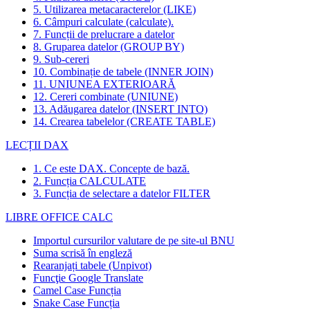
5. Utilizarea metacaracterelor (LIKE)
6. Câmpuri calculate (calculate).
7. Funcții de prelucrare a datelor
8. Gruparea datelor (GROUP BY)
9. Sub-cereri
10. Combinație de tabele (INNER JOIN)
11. UNIUNEA EXTERIOARĂ
12. Cereri combinate (UNIUNE)
13. Adăugarea datelor (INSERT INTO)
14. Crearea tabelelor (CREATE TABLE)
LECȚII DAX
1. Ce este DAX. Concepte de bază.
2. Funcția CALCULATE
3. Funcția de selectare a datelor FILTER
LIBRE OFFICE CALC
Importul cursurilor valutare de pe site-ul BNU
Suma scrisă în engleză
Rearanjați tabele (Unpivot)
Funcţie
Google Translate
Camel Case Funcția
Snake Case Funcția