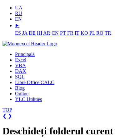
UA
RU
EN
⯈
ES
JA
DE
HI
AR
CN
PT
FR
IT
KO
PL
RO
TR
Principală
Excel
VBA
DAX
SQL
Libre Office CALC
Blog
Online
YLC Utilities
TOP
❮
❯
Deschideți folderul curent