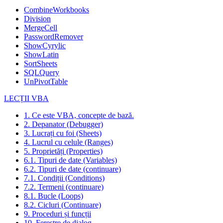
CombineWorkbooks
Division
MergeCell
PasswordRemover
ShowCyrylic
ShowLatin
SortSheets
SQLQuery
UnPivotTable
LECȚII VBA
1. Ce este VBA, concepte de bază.
2. Depanator (Debugger)
3. Lucrați cu foi (Sheets)
4. Lucrul cu celule (Ranges)
5. Proprietăți (Properties)
6.1. Tipuri de date (Variables)
6.2. Tipuri de date (continuare)
7.1. Condiții (Conditions)
7.2. Termeni (continuare)
8.1. Bucle (Loops)
8.2. Cicluri (Continuare)
9. Proceduri și funcții
10. Ferestre de dialog