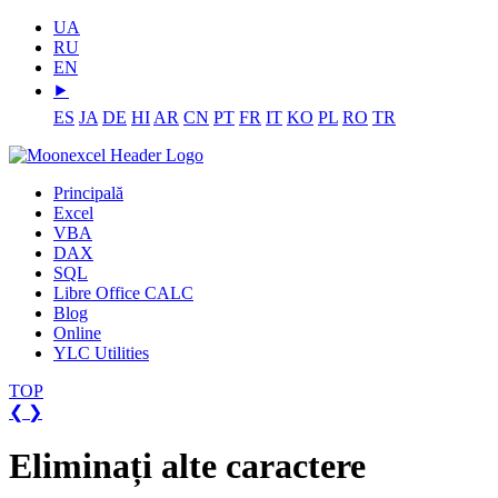
UA
RU
EN
⯈
ES
JA
DE
HI
AR
CN
PT
FR
IT
KO
PL
RO
TR
Principală
Excel
VBA
DAX
SQL
Libre Office CALC
Blog
Online
YLC Utilities
TOP
❮
❯
Eliminați alte caractere