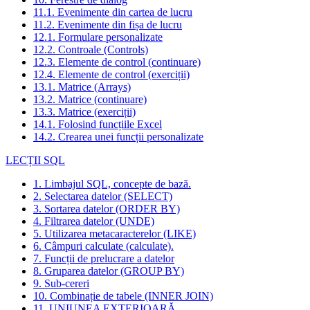
11.1. Evenimente din cartea de lucru
11.2. Evenimente din fișa de lucru
12.1. Formulare personalizate
12.2. Controale (Controls)
12.3. Elemente de control (continuare)
12.4. Elemente de control (exerciții)
13.1. Matrice (Arrays)
13.2. Matrice (continuare)
13.3. Matrice (exerciții)
14.1. Folosind funcțiile Excel
14.2. Crearea unei funcții personalizate
LECȚII SQL
1. Limbajul SQL, concepte de bază.
2. Selectarea datelor (SELECT)
3. Sortarea datelor (ORDER BY)
4. Filtrarea datelor (UNDE)
5. Utilizarea metacaracterelor (LIKE)
6. Câmpuri calculate (calculate).
7. Funcții de prelucrare a datelor
8. Gruparea datelor (GROUP BY)
9. Sub-cereri
10. Combinație de tabele (INNER JOIN)
11. UNIUNEA EXTERIOARĂ