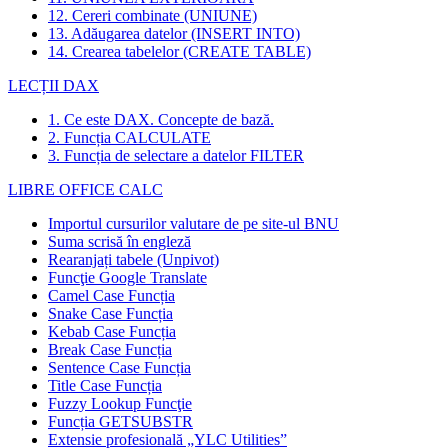
12. Cereri combinate (UNIUNE)
13. Adăugarea datelor (INSERT INTO)
14. Crearea tabelelor (CREATE TABLE)
LECȚII DAX
1. Ce este DAX. Concepte de bază.
2. Funcția CALCULATE
3. Funcția de selectare a datelor FILTER
LIBRE OFFICE CALC
Importul cursurilor valutare de pe site-ul BNU
Suma scrisă în engleză
Rearanjați tabele (Unpivot)
Funcţie
Google Translate
Camel Case Funcția
Snake Case Funcția
Kebab Case Funcția
Break Case Funcția
Sentence Case Funcția
Title Case Funcția
Fuzzy Lookup
Funcţie
Funcția GETSUBSTR
Extensie profesională „YLC Utilities”