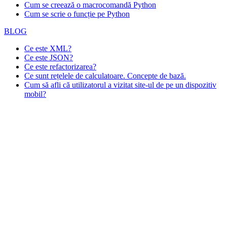
Cum se creează o macrocomandă Python
Cum se scrie o funcție pe Python
BLOG
Ce este XML?
Ce este JSON?
Ce este refactorizarea?
Ce sunt rețelele de calculatoare. Concepte de bază.
Cum să afli că utilizatorul a vizitat site-ul de pe un dispozitiv
mobil?