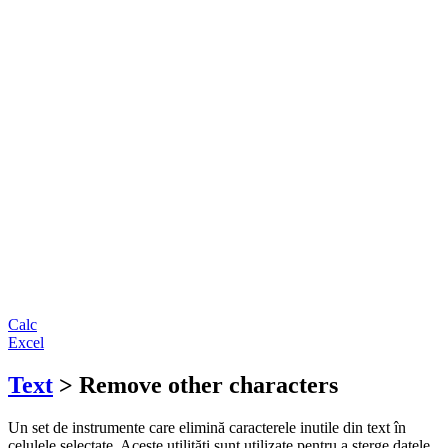
Calc
Excel
Text
> Remove other characters
Un set de instrumente care elimină caracterele inutile din text în
celulele selectate. Aceste utilități sunt utilizate pentru a șterge datele