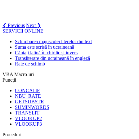
❮ Previous
Next ❯
SERVICII ONLINE
Schimbarea majusculei literelor din text
Suma este scrisă în ucraineană
Căutați latină în chirilic și invers
Transliterare din ucraineană în engleză
Rate de schimb
VBA Macro-uri
Funcții
CONCATIF
NBU_RATE
GETSUBSTR
SUMINWORDS
TRANSLIT
VLOOKUP2
VLOOKUP3
Proceduri