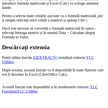
introduce formula matriceală și Excel (Calc) va extrage automat
datele.
Pentru a selecta toate celulele asociate cu o formulă matriceală, pur
și simplu selectați orice celulă a matricei și apăsați Ctrl+
/
.
Dacă este necesar să convertiți o formulă matriceală în valori -
selectați întreaga matrice și în meniul
Data > Calculate
alegeți
Formula to Value
.
Descărcați extensia
Puteți utiliza funcția
AIEXTRACT()
instalând extensia
YLC
Utilities
.
După aceasta, această funcție va fi disponibilă în toate fișierele care
vor fi deschise în Excel (LibreOffice Calc).
Această funcție este disponibilă și în următoarele extensii:
YLC
Functions
YLC Utilities