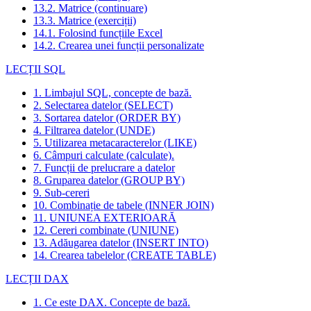
13.2. Matrice (continuare)
13.3. Matrice (exerciții)
14.1. Folosind funcțiile Excel
14.2. Crearea unei funcții personalizate
LECȚII SQL
1. Limbajul SQL, concepte de bază.
2. Selectarea datelor (SELECT)
3. Sortarea datelor (ORDER BY)
4. Filtrarea datelor (UNDE)
5. Utilizarea metacaracterelor (LIKE)
6. Câmpuri calculate (calculate).
7. Funcții de prelucrare a datelor
8. Gruparea datelor (GROUP BY)
9. Sub-cereri
10. Combinație de tabele (INNER JOIN)
11. UNIUNEA EXTERIOARĂ
12. Cereri combinate (UNIUNE)
13. Adăugarea datelor (INSERT INTO)
14. Crearea tabelelor (CREATE TABLE)
LECȚII DAX
1. Ce este DAX. Concepte de bază.