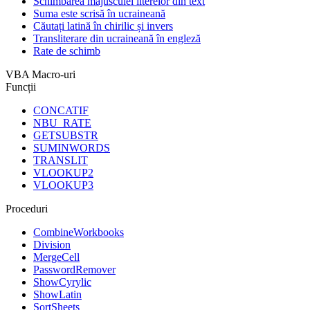
Schimbarea majusculei literelor din text
Suma este scrisă în ucraineană
Căutați latină în chirilic și invers
Transliterare din ucraineană în engleză
Rate de schimb
VBA Macro-uri
Funcții
CONCATIF
NBU_RATE
GETSUBSTR
SUMINWORDS
TRANSLIT
VLOOKUP2
VLOOKUP3
Proceduri
CombineWorkbooks
Division
MergeCell
PasswordRemover
ShowCyrylic
ShowLatin
SortSheets