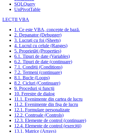
SQLQuery
UnPivotTable
LECȚII VBA
1. Ce este VBA, concepte de bază.
2. Depanator (Debugger)
3. Lucrați cu foi (Sheets)
4. Lucrul cu celule (Ranges)
5. Proprietăți (Properties)
6.1. Tipuri de date (Variables)
6.2. Tipuri de date (continuare)
7.1. Condiții (Conditions)
7.2. Termeni (continuare)
8.1. Bucle (Loops)
8.2. Cicluri (Continuare)
9. Proceduri și funcții
10. Ferestre de dialog
11.1. Evenimente din cartea de lucru
11.2. Evenimente din fișa de lucru
12.1. Formulare personalizate
12.2. Controale (Controls)
12.3. Elemente de control (continuare)
12.4. Elemente de control (exerciții)
13.1. Matrice (Arrays)