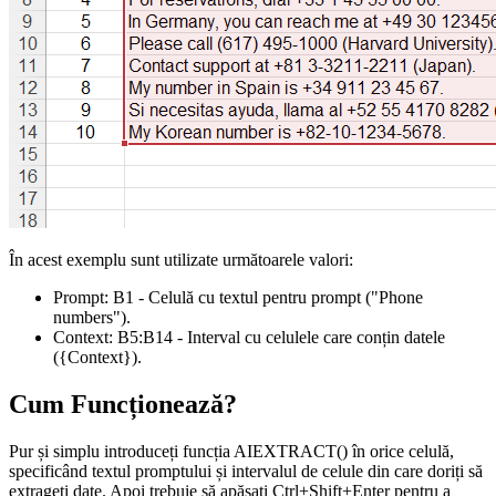
În acest exemplu sunt utilizate următoarele valori:
Prompt:
B1
- Celulă cu textul pentru prompt
("Phone
numbers")
.
Context:
B5:B14
- Interval cu celulele care conțin datele
({Context})
.
Cum Funcționează?
Pur și simplu introduceți funcția AIEXTRACT() în orice celulă,
specificând textul promptului și intervalul de celule din care doriți să
extrageți date. Apoi trebuie să apăsați Ctrl+Shift+Enter pentru a