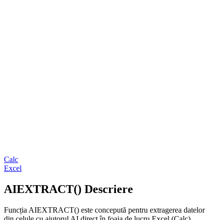
Calc
Excel
AIEXTRACT() Descriere
Funcția AIEXTRACT() este concepută pentru extragerea datelor
din celule cu ajutorul AI direct în foaia de lucru Excel (Calc).