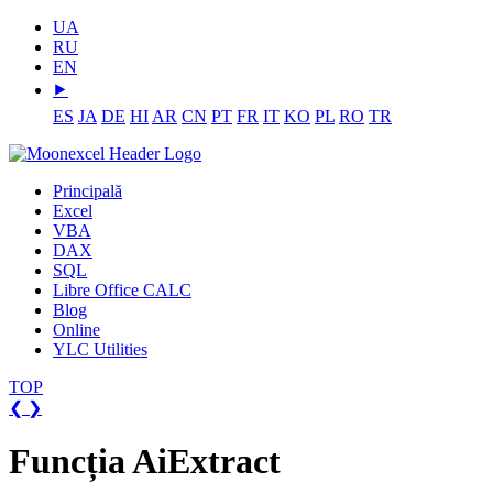
UA
RU
EN
⯈
ES
JA
DE
HI
AR
CN
PT
FR
IT
KO
PL
RO
TR
Principală
Excel
VBA
DAX
SQL
Libre Office CALC
Blog
Online
YLC Utilities
TOP
❮
❯
Funcția AiExtract