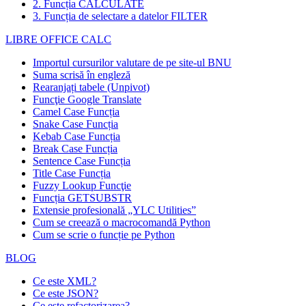
2. Funcția CALCULATE
3. Funcția de selectare a datelor FILTER
LIBRE OFFICE CALC
Importul cursurilor valutare de pe site-ul BNU
Suma scrisă în engleză
Rearanjați tabele (Unpivot)
Funcţie
Google Translate
Camel Case Funcția
Snake Case Funcția
Kebab Case Funcția
Break Case Funcția
Sentence Case Funcția
Title Case Funcția
Fuzzy Lookup
Funcţie
Funcția GETSUBSTR
Extensie profesională „YLC Utilities”
Cum se creează o macrocomandă Python
Cum se scrie o funcție pe Python
BLOG
Ce este XML?
Ce este JSON?
Ce este refactorizarea?