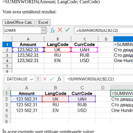
=SUMINWORDS(
Amount
;
LangCode
;
CurrCode
)
Vom avea următorul rezultat:
LibreOffice Calc
Excel
În acest exemplu sunt utilizate următoarele valori: