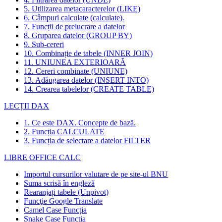
5. Utilizarea metacaracterelor (LIKE)
6. Câmpuri calculate (calculate).
7. Funcții de prelucrare a datelor
8. Gruparea datelor (GROUP BY)
9. Sub-cereri
10. Combinație de tabele (INNER JOIN)
11. UNIUNEA EXTERIOARĂ
12. Cereri combinate (UNIUNE)
13. Adăugarea datelor (INSERT INTO)
14. Crearea tabelelor (CREATE TABLE)
LECȚII DAX
1. Ce este DAX. Concepte de bază.
2. Funcția CALCULATE
3. Funcția de selectare a datelor FILTER
LIBRE OFFICE CALC
Importul cursurilor valutare de pe site-ul BNU
Suma scrisă în engleză
Rearanjați tabele (Unpivot)
Funcţie
Google Translate
Camel Case Funcția
Snake Case Funcția