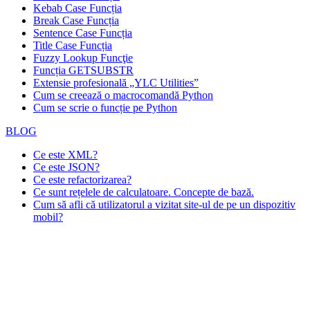
Kebab Case Funcția
Break Case Funcția
Sentence Case Funcția
Title Case Funcția
Fuzzy Lookup
Funcţie
Funcția GETSUBSTR
Extensie profesională „YLC Utilities”
Cum se creează o macrocomandă Python
Cum se scrie o funcție pe Python
BLOG
Ce este XML?
Ce este JSON?
Ce este refactorizarea?
Ce sunt rețelele de calculatoare. Concepte de bază.
Cum să afli că utilizatorul a vizitat site-ul de pe un dispozitiv
mobil?