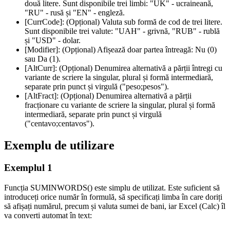
două litere. Sunt disponibile trei limbi:
"UK"
- ucraineană,
"RU"
- rusă și
"EN"
- engleză.
[CurrCode]:
(Opțional) Valuta sub formă de cod de trei litere.
Sunt disponibile trei valute:
"UAH"
- grivnă,
"RUB"
- rublă
și
"USD"
- dolar.
[Modifier]:
(Opțional) Afișează doar partea întreagă: Nu (
0
)
sau Da (
1
).
[AltCurr]:
(Opțional) Denumirea alternativă a părții întregi cu
variante de scriere la singular, plural și formă intermediară,
separate prin punct și virgulă (
"peso;pesos"
).
[AltFract]:
(Opțional) Denumirea alternativă a părții
fracționare cu variante de scriere la singular, plural și formă
intermediară, separate prin punct și virgulă
(
"centavo;centavos"
).
Exemplu de utilizare
Exemplul 1
Funcția SUMINWORDS() este simplu de utilizat. Este suficient să
introduceți orice număr în formulă, să specificați limba în care doriți
să afișați numărul, precum și valuta sumei de bani, iar Excel (Calc) îl
va converti automat în text: