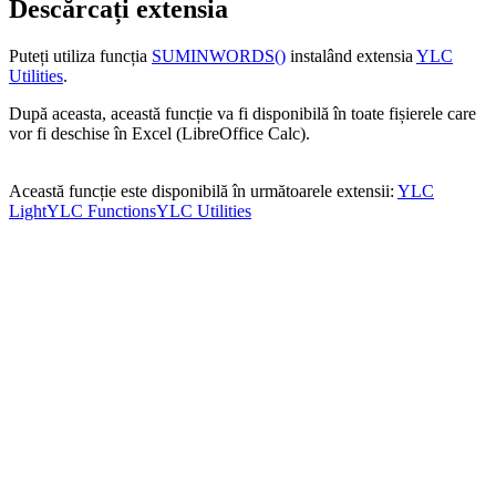
Descărcați extensia
Puteți utiliza funcția
SUMINWORDS()
instalând extensia
YLC
Utilities
.
După aceasta, această funcție va fi disponibilă în toate fișierele care
vor fi deschise în Excel (LibreOffice Calc).
Această funcție este disponibilă în următoarele extensii:
YLC
Light
YLC Functions
YLC Utilities