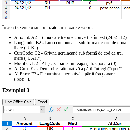
În acest exemplu sunt utilizate următoarele valori:
Amount:
A2
- Suma care trebuie convertită în text
(24521,12)
.
LangCode:
B2
- Limba ucraineană sub formă de cod de două
litere
("UK")
.
CurrCode:
C2
- Grivna ucraineană sub formă de cod de trei
litere
("UAH")
.
Modifier:
D2
- Afișează partea întreagă și fracționară
(0)
.
AltCurr:
E2
- Denumirea alternativă a părții întregi
("грн.")
.
AltFract:
F2
- Denumirea alternativă a părții fracționare
("коп.")
.
Exemplul 3
LibreOffice Calc
Excel