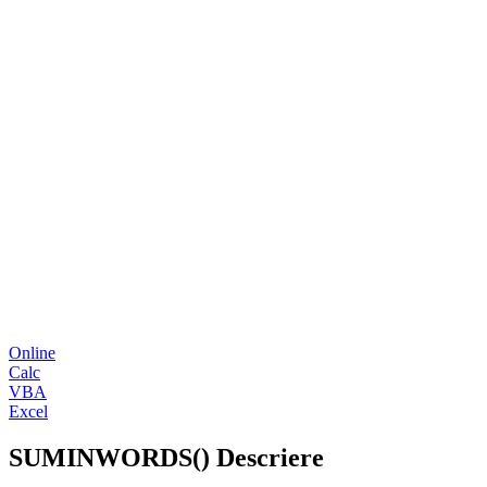
Online
Calc
VBA
Excel
SUMINWORDS() Descriere