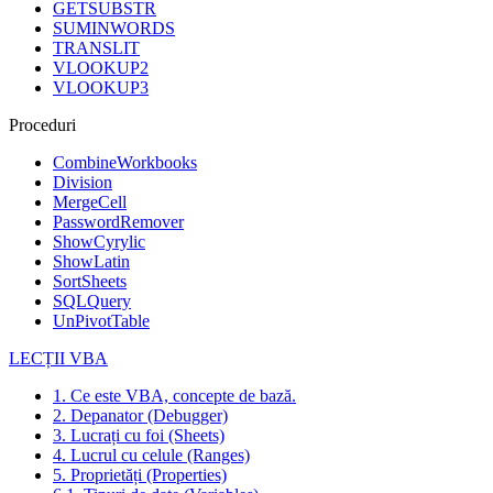
GETSUBSTR
SUMINWORDS
TRANSLIT
VLOOKUP2
VLOOKUP3
Proceduri
CombineWorkbooks
Division
MergeCell
PasswordRemover
ShowCyrylic
ShowLatin
SortSheets
SQLQuery
UnPivotTable
LECȚII VBA
1. Ce este VBA, concepte de bază.
2. Depanator (Debugger)
3. Lucrați cu foi (Sheets)
4. Lucrul cu celule (Ranges)
5. Proprietăți (Properties)