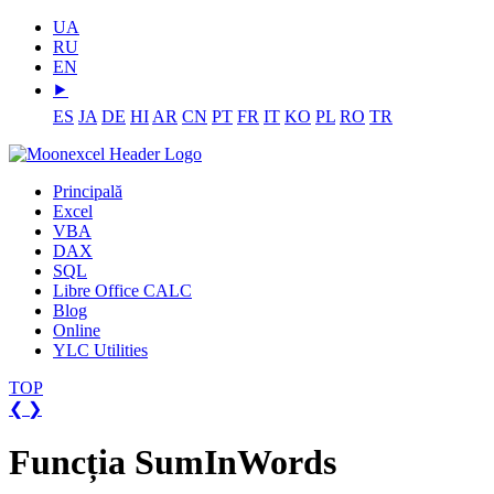
UA
RU
EN
⯈
ES
JA
DE
HI
AR
CN
PT
FR
IT
KO
PL
RO
TR
Principală
Excel
VBA
DAX
SQL
Libre Office CALC
Blog
Online
YLC Utilities
TOP
❮
❯
Funcția SumInWords