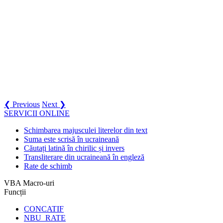
❮ Previous
Next ❯
SERVICII ONLINE
Schimbarea majusculei literelor din text
Suma este scrisă în ucraineană
Căutați latină în chirilic și invers
Transliterare din ucraineană în engleză
Rate de schimb
VBA Macro-uri
Funcții
CONCATIF
NBU_RATE