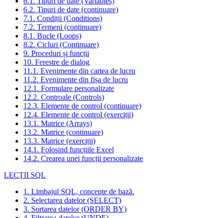
6.1. Tipuri de date (Variables)
6.2. Tipuri de date (continuare)
7.1. Condiții (Conditions)
7.2. Termeni (continuare)
8.1. Bucle (Loops)
8.2. Cicluri (Continuare)
9. Proceduri și funcții
10. Ferestre de dialog
11.1. Evenimente din cartea de lucru
11.2. Evenimente din fișa de lucru
12.1. Formulare personalizate
12.2. Controale (Controls)
12.3. Elemente de control (continuare)
12.4. Elemente de control (exerciții)
13.1. Matrice (Arrays)
13.2. Matrice (continuare)
13.3. Matrice (exerciții)
14.1. Folosind funcțiile Excel
14.2. Crearea unei funcții personalizate
LECȚII SQL
1. Limbajul SQL, concepte de bază.
2. Selectarea datelor (SELECT)
3. Sortarea datelor (ORDER BY)
4. Filtrarea datelor (UNDE)