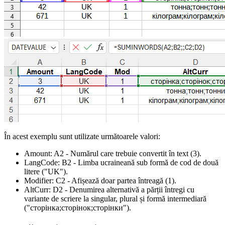
În acest exemplu sunt utilizate următoarele valori:
Amount:
A2
- Numărul care trebuie convertit în text
(3)
.
LangCode:
B2
- Limba ucraineană sub formă de cod de două
litere
("UK")
.
Modifier:
C2
- Afișează doar partea întreagă
(1)
.
AltCurr:
D2
- Denumirea alternativă a părții întregi cu
variante de scriere la singular, plural și formă intermediară
("сторінка;сторінок;сторінки")
.