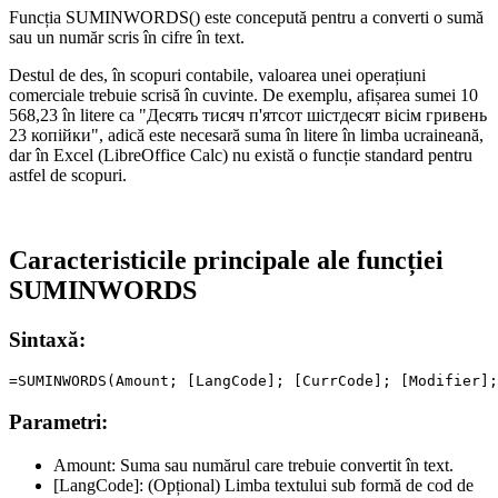
Funcția SUMINWORDS() este concepută pentru a converti o sumă
sau un număr scris în cifre în text.
Destul de des, în scopuri contabile, valoarea unei operațiuni
comerciale trebuie scrisă în cuvinte. De exemplu, afișarea sumei
10
568,23
în litere ca
"Десять тисяч п'ятсот шістдесят вісім гривень
23 копійки"
, adică este necesară suma în litere în limba ucraineană,
dar în Excel (LibreOffice Calc) nu există o funcție standard pentru
astfel de scopuri.
Caracteristicile principale ale funcției
SUMINWORDS
Sintaxă:
Parametri:
Amount:
Suma sau numărul care trebuie convertit în text.
[LangCode]:
(Opțional) Limba textului sub formă de cod de