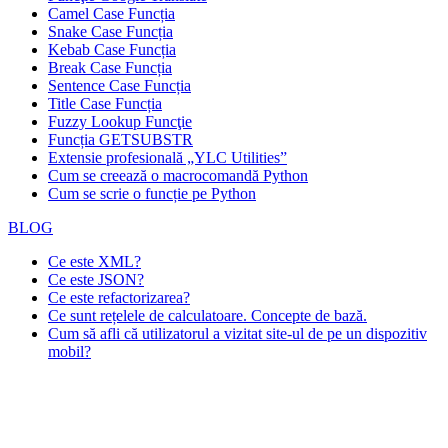
Camel Case Funcția
Snake Case Funcția
Kebab Case Funcția
Break Case Funcția
Sentence Case Funcția
Title Case Funcția
Fuzzy Lookup
Funcţie
Funcția GETSUBSTR
Extensie profesională „YLC Utilities”
Cum se creează o macrocomandă Python
Cum se scrie o funcție pe Python
BLOG
Ce este XML?
Ce este JSON?
Ce este refactorizarea?
Ce sunt rețelele de calculatoare. Concepte de bază.
Cum să afli că utilizatorul a vizitat site-ul de pe un dispozitiv
mobil?