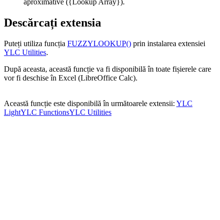
aproximative
({Lookup Array})
.
Descărcați extensia
Puteți utiliza funcția
FUZZYLOOKUP()
prin instalarea extensiei
YLC Utilities
.
După aceasta, această funcție va fi disponibilă în toate fișierele care
vor fi deschise în Excel (LibreOffice Calc).
Această funcție este disponibilă în următoarele extensii:
YLC
Light
YLC Functions
YLC Utilities