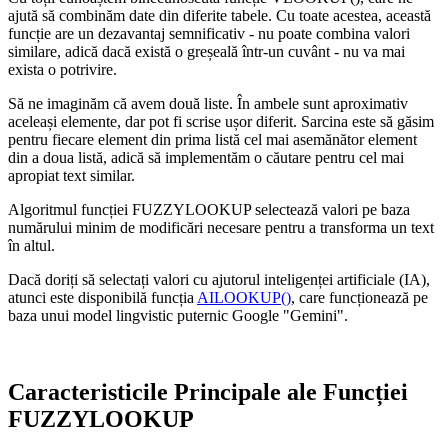
ajută să combinăm date din diferite tabele. Cu toate acestea, această
funcție are un dezavantaj semnificativ - nu poate combina valori
similare, adică dacă există o greșeală într-un cuvânt - nu va mai
exista o potrivire.
Să ne imaginăm că avem două liste. În ambele sunt aproximativ
aceleași elemente, dar pot fi scrise ușor diferit. Sarcina este să găsim
pentru fiecare element din prima listă cel mai asemănător element
din a doua listă, adică să implementăm o căutare pentru cel mai
apropiat text similar.
Algoritmul funcției FUZZYLOOKUP selectează valori pe baza
numărului minim de modificări necesare pentru a transforma un text
în altul.
Dacă doriți să selectați valori cu ajutorul inteligenței artificiale (IA),
atunci este disponibilă funcția
AILOOKUP()
, care funcționează pe
baza unui model lingvistic puternic Google "Gemini".
Caracteristicile Principale ale Funcției
FUZZYLOOKUP