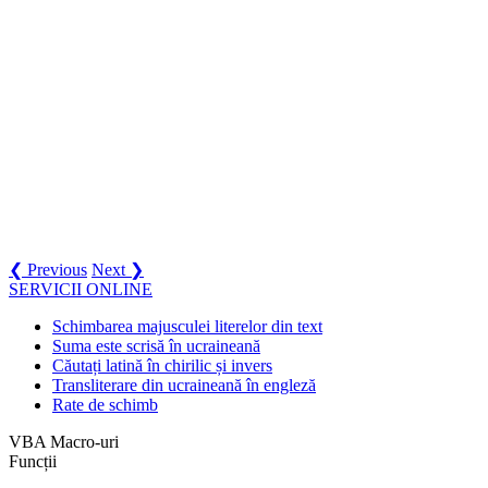
❮ Previous
Next ❯
SERVICII ONLINE
Schimbarea majusculei literelor din text
Suma este scrisă în ucraineană
Căutați latină în chirilic și invers
Transliterare din ucraineană în engleză
Rate de schimb
VBA Macro-uri
Funcții