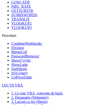
CONCATIF
NBU_RATE
GETSUBSTR
SUMINWORDS
TRANSLIT
VLOOKUP2
VLOOKUP3
Proceduri
CombineWorkbooks
Division
MergeCell
PasswordRemover
ShowCyrylic
ShowLatin
SortSheets
SQLQuery
UnPivotTable
LECȚII VBA
1. Ce este VBA, concepte de bază.
2. Depanator (Debugger)
3. Lucrați cu foi (Sheets)