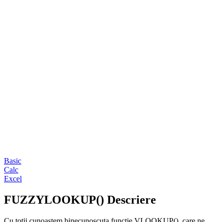
Basic
Calc
Excel
FUZZYLOOKUP() Descriere
Cu toții cunoaștem binecunoscuta funcție VLOOKUP(), care ne