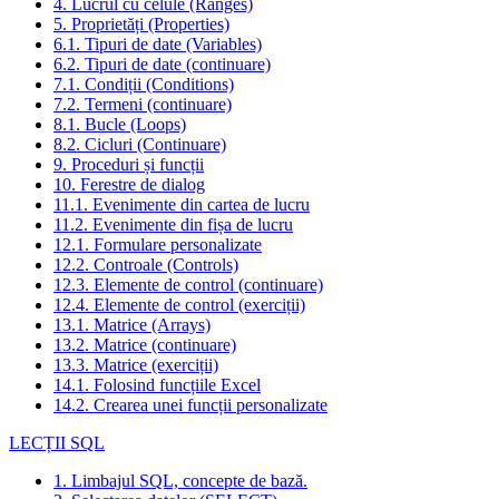
4. Lucrul cu celule (Ranges)
5. Proprietăți (Properties)
6.1. Tipuri de date (Variables)
6.2. Tipuri de date (continuare)
7.1. Condiții (Conditions)
7.2. Termeni (continuare)
8.1. Bucle (Loops)
8.2. Cicluri (Continuare)
9. Proceduri și funcții
10. Ferestre de dialog
11.1. Evenimente din cartea de lucru
11.2. Evenimente din fișa de lucru
12.1. Formulare personalizate
12.2. Controale (Controls)
12.3. Elemente de control (continuare)
12.4. Elemente de control (exerciții)
13.1. Matrice (Arrays)
13.2. Matrice (continuare)
13.3. Matrice (exerciții)
14.1. Folosind funcțiile Excel
14.2. Crearea unei funcții personalizate
LECȚII SQL
1. Limbajul SQL, concepte de bază.