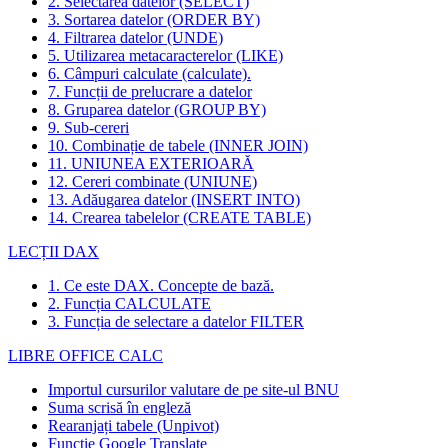
2. Selectarea datelor (SELECT)
3. Sortarea datelor (ORDER BY)
4. Filtrarea datelor (UNDE)
5. Utilizarea metacaracterelor (LIKE)
6. Câmpuri calculate (calculate).
7. Funcții de prelucrare a datelor
8. Gruparea datelor (GROUP BY)
9. Sub-cereri
10. Combinație de tabele (INNER JOIN)
11. UNIUNEA EXTERIOARĂ
12. Cereri combinate (UNIUNE)
13. Adăugarea datelor (INSERT INTO)
14. Crearea tabelelor (CREATE TABLE)
LECȚII DAX
1. Ce este DAX. Concepte de bază.
2. Funcția CALCULATE
3. Funcția de selectare a datelor FILTER
LIBRE OFFICE CALC
Importul cursurilor valutare de pe site-ul BNU
Suma scrisă în engleză
Rearanjați tabele (Unpivot)
Funcţie
Google Translate