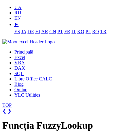
UA
RU
EN
⯈
ES
JA
DE
HI
AR
CN
PT
FR
IT
KO
PL
RO
TR
Principală
Excel
VBA
DAX
SQL
Libre Office CALC
Blog
Online
YLC Utilities
TOP
❮
❯
Funcția FuzzyLookup