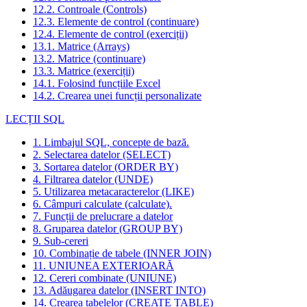
12.2. Controale (Controls)
12.3. Elemente de control (continuare)
12.4. Elemente de control (exerciții)
13.1. Matrice (Arrays)
13.2. Matrice (continuare)
13.3. Matrice (exerciții)
14.1. Folosind funcțiile Excel
14.2. Crearea unei funcții personalizate
LECȚII SQL
1. Limbajul SQL, concepte de bază.
2. Selectarea datelor (SELECT)
3. Sortarea datelor (ORDER BY)
4. Filtrarea datelor (UNDE)
5. Utilizarea metacaracterelor (LIKE)
6. Câmpuri calculate (calculate).
7. Funcții de prelucrare a datelor
8. Gruparea datelor (GROUP BY)
9. Sub-cereri
10. Combinație de tabele (INNER JOIN)
11. UNIUNEA EXTERIOARĂ
12. Cereri combinate (UNIUNE)
13. Adăugarea datelor (INSERT INTO)
14. Crearea tabelelor (CREATE TABLE)