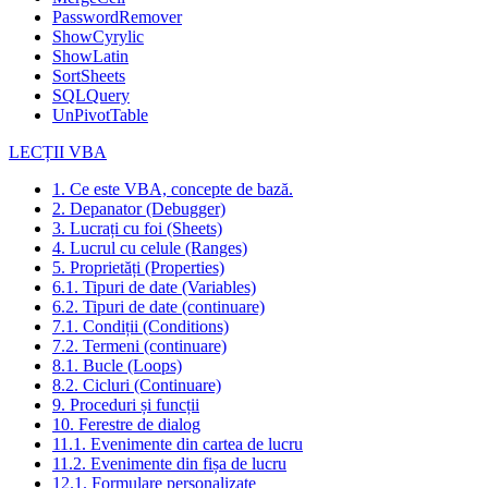
PasswordRemover
ShowCyrylic
ShowLatin
SortSheets
SQLQuery
UnPivotTable
LECȚII VBA
1. Ce este VBA, concepte de bază.
2. Depanator (Debugger)
3. Lucrați cu foi (Sheets)
4. Lucrul cu celule (Ranges)
5. Proprietăți (Properties)
6.1. Tipuri de date (Variables)
6.2. Tipuri de date (continuare)
7.1. Condiții (Conditions)
7.2. Termeni (continuare)
8.1. Bucle (Loops)
8.2. Cicluri (Continuare)
9. Proceduri și funcții
10. Ferestre de dialog
11.1. Evenimente din cartea de lucru
11.2. Evenimente din fișa de lucru
12.1. Formulare personalizate