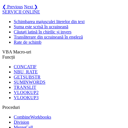
❮ Previous
Next ❯
SERVICII ONLINE
Schimbarea majusculei literelor din text
Suma este scrisă în ucraineană
Căutați latină în chirilic și invers
Transliterare din ucraineană în engleză
Rate de schimb
VBA Macro-uri
Funcții
CONCATIF
NBU_RATE
GETSUBSTR
SUMINWORDS
TRANSLIT
VLOOKUP2
VLOOKUP3
Proceduri
CombineWorkbooks
Division
MergeCell