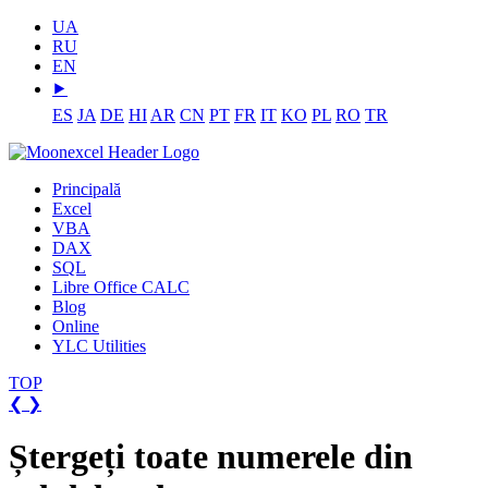
UA
RU
EN
⯈
ES
JA
DE
HI
AR
CN
PT
FR
IT
KO
PL
RO
TR
Principală
Excel
VBA
DAX
SQL
Libre Office CALC
Blog
Online
YLC Utilities
TOP
❮
❯
Ștergeți toate numerele din