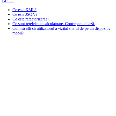
BLOG
Ce este XML?
Ce este JSON?
Ce este refactorizarea?
Ce sunt rețelele de calculatoare. Concepte de bază.
Cum să afli că utilizatorul a vizitat site-ul de pe un dispozitiv
mobil?